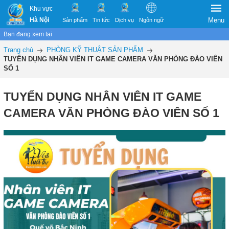
Khu vực
Hà Nội
Menu
Sản phẩm
Tin tức
Dịch vụ
Ngôn ngữ
Bạn đang xem tại
Trang chủ
PHÒNG KỸ THUẬT SẢN PHẨM
TUYỂN DỤNG NHÂN VIÊN IT GAME CAMERA VĂN PHÒNG ĐÀO VIÊN
SỐ 1
TUYỂN DỤNG NHÂN VIÊN IT GAME
CAMERA VĂN PHÒNG ĐÀO VIÊN SỐ 1