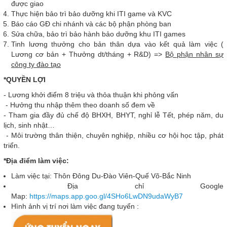
được giao
Thực hiện bảo trì bảo dưỡng khi ITI game và KVC
Báo cáo GĐ chi nhánh và các bộ phận phòng ban
Sửa chữa, bảo trì bảo hành bảo dưỡng khu ITI games
Tinh lương thưởng cho bản thân dựa vào kết quả làm việc (
Lương cơ bản + Thưởng dt/tháng + R&D) =>
Bộ phận nhân sự
công ty đào tạo
*QUYỀN LỢI
- Lương khởi điểm 8 triệu và thỏa thuận khi phỏng vấn
- Hưởng thu nhập thêm theo doanh số đem về
- Tham gia đầy đủ chế độ BHXH, BHYT, nghỉ lễ Tết, phép năm, du
lịch, sinh nhật…
- Môi trường thân thiện, chuyên nghiệp, nhiều cơ hội học tập, phát
triển.
*Địa điểm làm việc:
Làm việc tại: Thôn Đông Du-Đào Viên-Quế Võ-Bắc Ninh
Địa chỉ Google
Map:
https://maps.app.goo.gl/4SHo6LwDN9udaWyB7
Hình ảnh vị trí nơi làm việc đang tuyển :