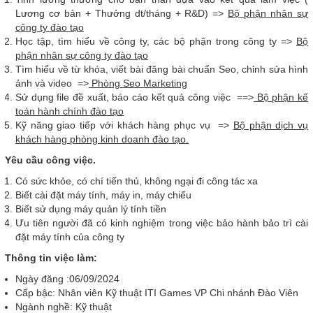
Lương cơ bản + Thưởng dt/tháng + R&D) =>
Bộ phận nhân sự
công ty đào tạo
Học tập, tìm hiểu về công ty, các bộ phận trong công ty =>
Bộ
phận nhân sự công ty đào tạo
Tìm hiểu về từ khóa, viết bài đăng bài chuẩn Seo, chỉnh sửa hình
ảnh và video =>
Phòng
Seo Marketing
Sử dụng file đề xuất, báo cáo kết quả công việc ==>
Bộ phận
kế
toán hành chính
đào tạo
Kỹ năng giao tiếp với khách hàng phục vụ =>
Bộ phận dịch vụ
khách hàng phòng kinh doanh đào tạo.
Yêu cầu công việc.
Có sức khỏe, có chí tiến thủ, không ngại đi công tác xa
Biết cài đặt máy tính, máy in, máy chiếu
Biết sử dụng máy quản lý tính tiền
Ưu tiên người đã có kinh nghiệm trong việc bảo hành bảo trì cài
đặt máy tính của công ty
Thông tin việc làm:
Ngày đăng :06/09/2024
Cấp bậc: Nhân viên Kỹ thuật ITI Games VP Chi nhánh Đào Viên
Ngành nghề: Kỹ thuật