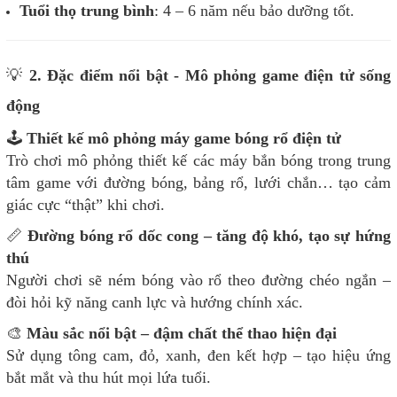
Tuổi thọ trung bình
: 4 – 6 năm nếu bảo dưỡng tốt.
💡
2. Đặc điểm nổi bật - Mô phỏng game điện tử sống
động
🕹️
Thiết kế mô phỏng máy game bóng rổ điện tử
Trò chơi mô phỏng thiết kế các máy bắn bóng trong trung
tâm game với đường bóng, bảng rổ, lưới chắn… tạo cảm
giác cực “thật” khi chơi.
📏
Đường bóng rổ dốc cong – tăng độ khó, tạo sự hứng
thú
Người chơi sẽ ném bóng vào rổ theo đường chéo ngắn –
đòi hỏi kỹ năng canh lực và hướng chính xác.
🎨
Màu sắc nổi bật – đậm chất thể thao hiện đại
Sử dụng tông cam, đỏ, xanh, đen kết hợp – tạo hiệu ứng
bắt mắt và thu hút mọi lứa tuổi.