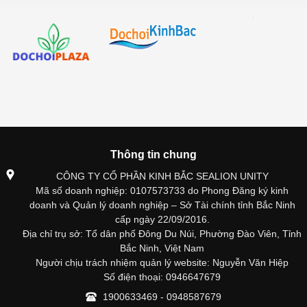
Thông tin chung
CÔNG TY CỔ PHẦN KINH BẮC SEALION UNITY
Mã số doanh nghiệp: 0107573733 do Phong Đăng ký kinh
doanh và Quản lý doanh nghiệp – Sở Tài chính tỉnh Bắc Ninh
cấp ngày 22/09/2016.
Địa chỉ trụ sở: Tổ dân phố Đông Du Núi, Phường Đào Viên, Tỉnh
Bắc Ninh, Việt Nam
Người chịu trách nhiệm quản lý website: Nguyễn Văn Hiệp
Số điện thoại: 0946647679
1900633469 - 0948587679