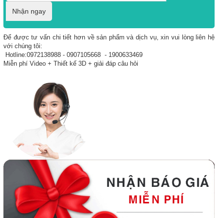
Nhận ngay
Để được tư vấn chi tiết hơn về sản phẩm và dịch vụ, xin vui lòng liên hệ
với chúng tôi:
Hotline:0972138988 - 0907105668 - 1900633469
Miễn phí Video + Thiết kế 3D + giải đáp câu hỏi