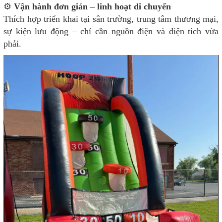
⚙️
Vận hành đơn giản – linh hoạt di chuyển
Thích hợp triển khai tại sân trường, trung tâm thương mại,
sự kiện lưu động – chỉ cần nguồn điện và diện tích vừa
phải.