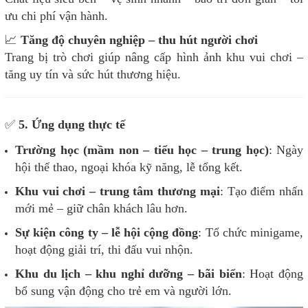
ưu chi phí vận hành.
📈
Tăng độ chuyên nghiệp – thu hút người chơi
Trang bị trò chơi giúp nâng cấp hình ảnh khu vui chơi –
tăng uy tín và sức hút thương hiệu.
✅
5. Ứng dụng thực tế
Trường học (mầm non – tiểu học – trung học)
: Ngày
hội thể thao, ngoại khóa kỹ năng, lễ tổng kết.
Khu vui chơi – trung tâm thương mại
: Tạo điểm nhấn
mới mẻ – giữ chân khách lâu hơn.
Sự kiện công ty – lễ hội cộng đồng
: Tổ chức minigame,
hoạt động giải trí, thi đấu vui nhộn.
Khu du lịch – khu nghỉ dưỡng – bãi biển
: Hoạt động
bổ sung vận động cho trẻ em và người lớn.