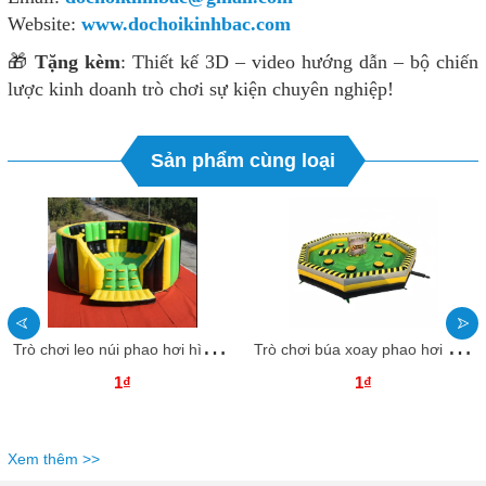
Website:
www.dochoikinhbac.com
🎁
Tặng kèm
: Thiết kế 3D – video hướng dẫn – bộ chiến
lược kinh doanh trò chơi sự kiện chuyên nghiệp!
Sản phẩm cùng loại
T
rò chơi leo núi phao hơi hình tròn TCPHKB20 Dochoikinhbac Trò chơi giải trí hấp dẫn
T
rò chơi búa xoay phao hơi TCPHKB19 Dochoikinhbac Trò chơi giải trí hấp dẫn
1₫
1₫
Xem thêm >>