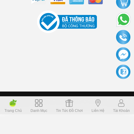
Copyright © 2006 Dochoikinhbac.com Alright reversed. Designed
Dochoikinhbac.vn
.
cung cấp bởi sapo
Trang Chủ
Danh Mục
Tin Tức Đồ Chơi
Liên Hệ
Tài Khoản