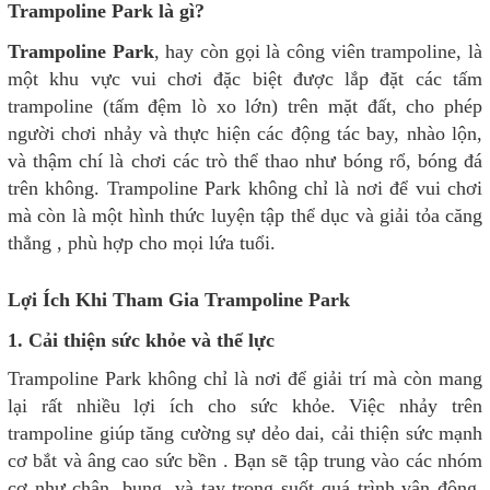
Trampoline Park là gì?
Trampoline Park
, hay còn gọi là công viên trampoline, là
một khu vực vui chơi đặc biệt được lắp đặt các tấm
trampoline (tấm đệm lò xo lớn) trên mặt đất, cho phép
người chơi nhảy và thực hiện các động tác bay, nhào lộn,
và thậm chí là chơi các trò thể thao như bóng rổ, bóng đá
trên không. Trampoline Park không chỉ là nơi để vui chơi
mà còn là một hình thức luyện tập thể dục và giải tỏa căng
thẳng , phù hợp cho mọi lứa tuổi.
Lợi Ích Khi Tham Gia Trampoline Park
1. Cải thiện sức khỏe và thể lực
Trampoline Park không chỉ là nơi để giải trí mà còn mang
lại rất nhiều lợi ích cho sức khỏe. Việc nhảy trên
trampoline giúp tăng cường sự dẻo dai, cải thiện sức mạnh
cơ bắt và âng cao sức bền . Bạn sẽ tập trung vào các nhóm
cơ như chân, bụng, và tay trong suốt quá trình vận động.