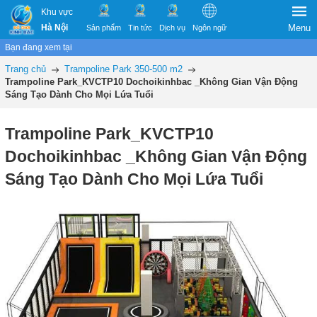
Khu vực
Hà Nội
Menu
Sản phẩm
Tin tức
Dịch vụ
Ngôn ngữ
Bạn đang xem tại
Trang chủ
Trampoline Park 350-500 m2
Trampoline Park_KVCTP10 Dochoikinhbac _Không Gian Vận Động
Sáng Tạo Dành Cho Mọi Lứa Tuổi
Trampoline Park_KVCTP10
Dochoikinhbac _Không Gian Vận Động
Sáng Tạo Dành Cho Mọi Lứa Tuổi