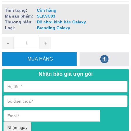
Tình trạng:
Còn hàng
Mã sản phẩm:
SLKVC03
Thương hiệu:
Đồ chơi kinh bắc Galaxy
Loại:
Branding Galaxy
-
+
MUA HÀNG
Nhận báo giá trọn gói
Nhận ngay