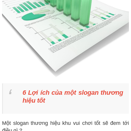
6 Lợi ích của một slogan thương
hiệu tốt
Một slogan thương hiệu khu vui chơi tốt sẽ đem tới
điều gì ?