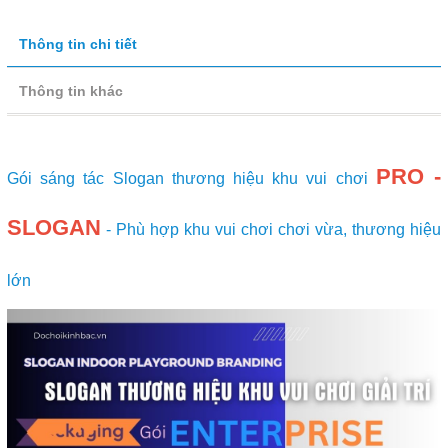
Thông tin chi tiết
Thông tin khác
PRO -
Gói sáng tác Slogan thương hiệu khu vui chơi
SLOGAN
- Phù hợp khu vui chơi chơi vừa, thương hiệu
lớn