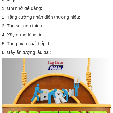
1. Ghi nhớ dễ dàng:
2. Tăng cường nhận diện thương hiệu:
3. Tạo sự kích thích:
4. Xây dựng lòng tin:
5. Tăng hiệu suất tiếp thị:
6. Gây ấn tượng lâu dài: