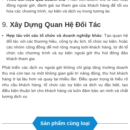
động ngoài giờ, đánh giá sự tham gia của khách hàng để tối ưu
hóa các chương trình, sự kiện và dịch vụ trong tương lai.
9.
Xây Dựng Quan Hệ Đối Tác
Hợp tác với các tổ chức và doanh nghiệp khác
: Tạo quan hệ
đối tác với các thương hiệu, công ty du lịch, tổ chức sự kiện, hoặc
các nhóm cộng đồng để mở rộng mạng lưới khách hàng, từ đó tổ
chức các chương trình và sự kiện ngoài giờ thu hút đông đảo
khách tham gia.
Phát triển các dịch vụ ngoài giờ không chỉ giúp tăng trưởng doanh
thu mà còn tạo ra một không gian giải trí năng động, thu hút khách
hàng ở lại lâu hơn và quay lại nhiều lần. Điều quan trọng là hiểu rõ
nhu cầu khách hàng, tổ chức các sự kiện và dịch vụ đặc biệt, tạo
điều kiện thuận lợi cho khách hàng và luôn đảm bảo an ninh và chất
lượng dịch vụ.
Sản phẩm cùng loại