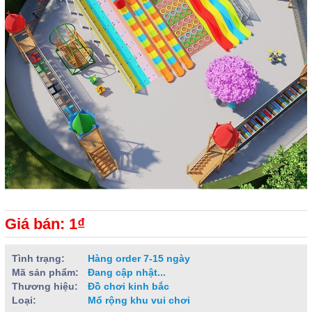
Giá bán: 1₫
Tình trạng:
Hàng order 7-15 ngày
Mã sản phẩm:
Đang cập nhật...
Thương hiệu:
Đồ chơi kinh bắc
Loại:
Mổ rộng khu vui chơi