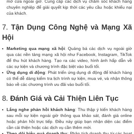
mở cửa ngoài giờ. Cung cấp các dịch vụ chăm sóc khách hàng
chuyên nghiệp để giải quyết kịp thời các yêu cầu hoặc khiếu nại
của khách.
7.
Tận Dụng Công Nghệ và Mạng Xã
Hội
Marketing qua mạng xã hội
: Quảng bá các dịch vụ ngoài giờ
qua các nền tảng mạng xã hội như Facebook, Instagram, TikTok
để thu hút khách hàng. Tạo ra các video, hình ảnh hấp dẫn về
các sự kiện và chương trình đặc biệt vào buổi tối.
Ứng dụng di động
: Phát triển ứng dụng di động để khách hàng
có thể dễ dàng kiểm tra lịch trình sự kiện, mua vé, và nhận thông
báo về các chương trình ưu đãi vào buổi tối.
8.
Đánh Giá và Cải Thiện Liên Tục
Lắng nghe phản hồi khách hàng
: Thu thập ý kiến khách hàng
sau mỗi sự kiện ngoài giờ thông qua khảo sát, đánh giá online
hoặc phản hồi trực tiếp. Điều này giúp bạn nhận diện các điểm
cần cải thiện hoặc các dịch vụ cần thêm mới.
Theo dõi hiệu quả doanh thu
: Phân tích doanh thu từ các hoạt