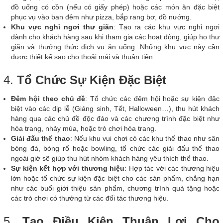
đồ uống có cồn (nếu có giấy phép) hoặc các món ăn đặc biệt
phục vụ vào ban đêm như pizza, bắp rang bơ, đồ nướng.
Khu vực nghỉ ngơi thư giãn
: Tạo ra các khu vực nghỉ ngơi
dành cho khách hàng sau khi tham gia các hoạt động, giúp họ thư
giãn và thưởng thức dịch vụ ăn uống. Những khu vực này cần
được thiết kế sao cho thoải mái và thuận tiện.
4.
Tổ Chức Sự Kiện Đặc Biệt
Đêm hội theo chủ đề
: Tổ chức các đêm hội hoặc sự kiện đặc
biệt vào các dịp lễ (Giáng sinh, Tết, Halloween…), thu hút khách
hàng qua các chủ đề độc đáo và các chương trình đặc biệt như
hóa trang, nhảy múa, hoặc trò chơi hóa trang.
Giải đấu thể thao
: Nếu khu vui chơi có các khu thể thao như sân
bóng đá, bóng rổ hoặc bowling, tổ chức các giải đấu thể thao
ngoài giờ sẽ giúp thu hút nhóm khách hàng yêu thích thể thao.
Sự kiện kết hợp với thương hiệu
: Hợp tác với các thương hiệu
lớn hoặc tổ chức sự kiện đặc biệt cho các sản phẩm, chẳng hạn
như các buổi giới thiệu sản phẩm, chương trình quà tặng hoặc
các trò chơi có thưởng từ các đối tác thương hiệu.
5.
Tạo Điều Kiện Thuận Lợi Cho