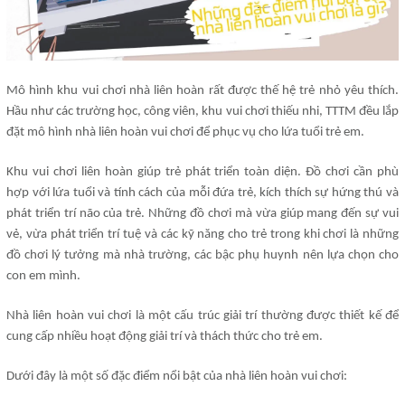
Mô hình khu vui chơi nhà liên hoàn rất được thế hệ trẻ nhỏ yêu thích.
Hầu như các trường học, công viên, khu vui chơi thiếu nhi, TTTM đều lắp
đặt mô hình nhà liên hoàn vui chơi để phục vụ cho lứa tuổi trẻ em.
Khu vui chơi liên hoàn giúp trẻ phát triển toàn diện. Đồ chơi cần phù
hợp với lứa tuổi và tính cách của mỗi đứa trẻ, kích thích sự hứng thú và
phát triển trí não của trẻ. Những đồ chơi mà vừa giúp mang đến sự vui
vẻ, vừa phát triển trí tuệ và các kỹ năng cho trẻ trong khi chơi là những
đồ chơi lý tưởng mà nhà trường, các bậc phụ huynh nên lựa chọn cho
con em mình.
Nhà liên hoàn vui chơi là một cấu trúc giải trí thường được thiết kế để
cung cấp nhiều hoạt động giải trí và thách thức cho trẻ em.
Dưới đây là một số đặc điểm nổi bật của nhà liên hoàn vui chơi: