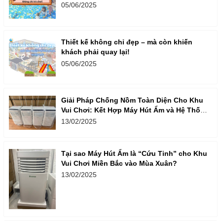
05/06/2025
Thiết kế không chỉ đẹp – mà còn khiến
khách phải quay lại!
05/06/2025
Giải Pháp Chống Nồm Toàn Diện Cho Khu
Vui Chơi: Kết Hợp Máy Hút Ẩm và Hệ Thống
Thông Gió
13/02/2025
Tại sao Máy Hút Ẩm là “Cứu Tinh” cho Khu
Vui Chơi Miền Bắc vào Mùa Xuân?
13/02/2025