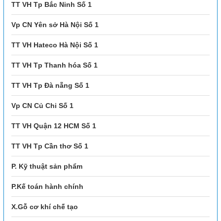
TT VH Tp Bắc Ninh Số 1
Vp CN Yên sở Hà Nội Số 1
TT VH Hateco Hà Nội Số 1
TT VH Tp Thanh hóa Số 1
TT VH Tp Đà nẵng Số 1
Vp CN Củ Chi Số 1
TT VH Quận 12 HCM Số 1
TT VH Tp Cần thơ Số 1
P. Kỹ thuật sản phẩm
P.Kế toán hành chính
X.Gỗ cơ khí chế tạo