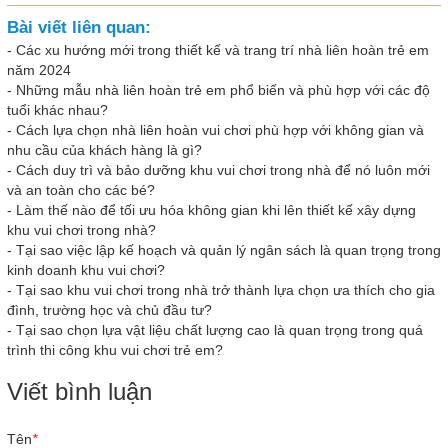
Bài viết liên quan:
-
Các xu hướng mới trong thiết kế và trang trí nhà liên hoàn trẻ em
năm 2024
-
Những mẫu nhà liên hoàn trẻ em phổ biến và phù hợp với các độ
tuổi khác nhau?
-
Cách lựa chọn nhà liên hoàn vui chơi phù hợp với không gian và
nhu cầu của khách hàng là gì?
-
Cách duy trì và bảo dưỡng khu vui chơi trong nhà để nó luôn mới
và an toàn cho các bé?
-
Làm thế nào để tối ưu hóa không gian khi lên thiết kế xây dựng
khu vui chơi trong nhà?
-
Tại sao việc lập kế hoạch và quản lý ngân sách là quan trọng trong
kinh doanh khu vui chơi?
-
Tại sao khu vui chơi trong nhà trở thành lựa chọn ưa thích cho gia
đình, trường học và chủ đầu tư?
-
Tại sao chọn lựa vật liệu chất lượng cao là quan trọng trong quá
trình thi công khu vui chơi trẻ em?
Viết bình luận
Tên
*