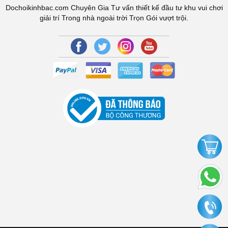
Dochoikinhbac.com Chuyên Gia Tư vấn thiết kế đầu tư khu vui chơi
giải trí Trong nhà ngoài trời Trọn Gói vượt trội.