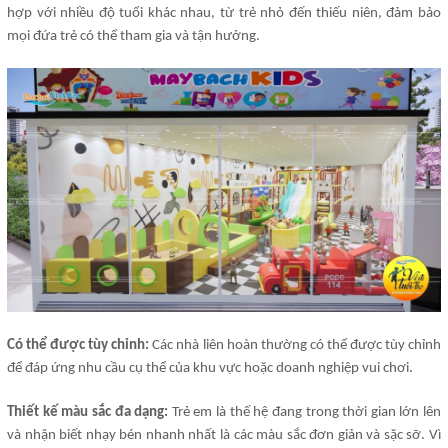
hợp với nhiều độ tuổi khác nhau, từ trẻ nhỏ đến thiếu niên, đảm bảo
mọi đứa trẻ có thể tham gia và tận hưởng.
Có thể được tùy chỉnh:
Các nhà liên hoàn thường có thể được tùy chỉnh
để đáp ứng nhu cầu cụ thể của khu vực hoặc doanh nghiệp vui chơi.
Thiết kế màu sắc đa dạng:
Trẻ em là thế hệ đang trong thời gian lớn lên
và nhận biết nhạy bén nhanh nhất là các màu sắc đơn giản và sặc sỡ. Vì