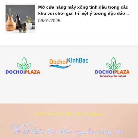
Mở cửa hàng máy xông tinh dầu trong các
khu vui chơi giải trí một ý tưởng độc đáo và
thu hút khách hàng,
09/01/2025
(Đồ chơi Kinh Bắc Hỗ trợ Ngay )