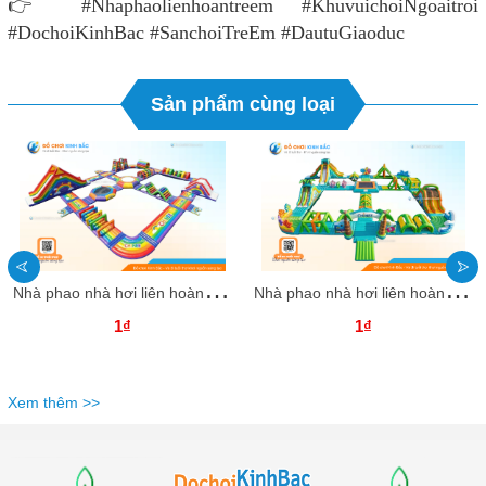
👉 #Nhaphaolienhoantreem #KhuvuichoiNgoaitroi
#DochoiKinhBac #SanchoiTreEm #DautuGiaoduc
Sản phẩm cùng loại
N
hà phao nhà hơi liên hoàn NPNHLHKB61 Dochoikinhbac - Khu trò chơi phao hơi vui nhộn
N
hà phao nhà hơi liên hoàn NPNHLHKB60 Dochoikinhbac - Khu trò chơi phao hơi vui nhộn
1₫
1₫
Xem thêm >>