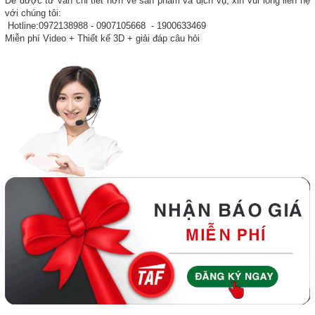
Để được tư vấn chi tiết hơn về sản phẩm và dịch vụ, xin vui lòng liên hệ
với chúng tôi:
Hotline:0972138988 - 0907105668 - 1900633469
Miễn phí Video + Thiết kế 3D + giải đáp câu hỏi