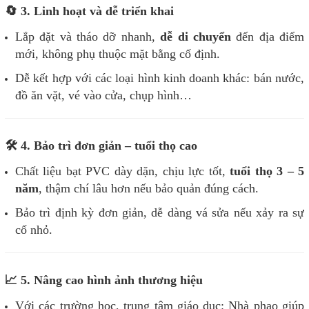
🔄 3. Linh hoạt và dễ triển khai
Lắp đặt và tháo dỡ nhanh,
dễ di chuyển
đến địa điểm
mới, không phụ thuộc mặt bằng cố định.
Dễ kết hợp với các loại hình kinh doanh khác: bán nước,
đồ ăn vặt, vé vào cửa, chụp hình…
🛠️ 4. Bảo trì đơn giản – tuổi thọ cao
Chất liệu bạt PVC dày dặn, chịu lực tốt,
tuổi thọ 3 – 5
năm
, thậm chí lâu hơn nếu bảo quản đúng cách.
Bảo trì định kỳ đơn giản, dễ dàng vá sửa nếu xảy ra sự
cố nhỏ.
📈 5. Nâng cao hình ảnh thương hiệu
Với các trường học, trung tâm giáo dục: Nhà phao giúp