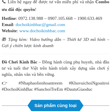
📞 Liên hệ ngay để được tư vấn miễn phí và nhận
Combo
ưu đãi độc quyền
!
Hotline
: 0972.138.988 – 0907.105.668 – 1900.633.469
Email
:
dochoikinhbac@gmail.com
Website
:
www.dochoikinhbac.com
🎁
Tặng kèm: Video hướng dẫn – Thiết kế 3D mô hình –
Gợi ý chiến lược kinh doanh
Đồ Chơi Kinh Bắc
– Đồng hành cùng phụ huynh, nhà đầu
tư và tuổi thơ Việt trên hành trình xây dựng sân chơi ý
nghĩa, nhân văn và bền vững.
👉 #Nhaphaolienhoantreem #KhuvuichoiNgoaitroi
#DochoiKinhBac #SanchoiTreEm #DautuGiaoduc
Sản phẩm cùng loại