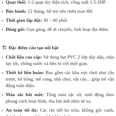
Quạt thổi:
1-2 quạt tùy diện tích, công suất 1.5-2HP
Bảo hành:
12 tháng, hỗ trợ sửa chữa trọn đời
Thời gian lắp đặt:
30 – 60 phút
Đóng gói:
Gọn gàng, dễ di chuyển, linh hoạt địa điểm
🏗️
Đặc điểm cấu tạo nổi bật
Chất liệu cao cấp:
Sử dụng bạt PVC 2 lớp dày dặn, chịu
lực tốt, chống nước và bền bỉ với thời gian.
Thiết kế liên hoàn:
Bao gồm các khu vực chơi như cầu
trượt, hố bóng, mê cung, nhà chui, vật cản... giúp trẻ vận
động toàn diện.
Màu sắc bắt mắt:
Tông màu sặc sỡ, sinh động theo
phong cách hoạt hình, thu hút ánh nhìn từ xa.
An toàn tối đa:
Các chi tiết bo tròn, không góc cạnh,