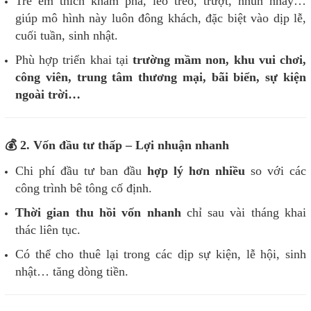
Trẻ em thích khám phá, leo trèo, trượt, nhún nhảy…
giúp mô hình này luôn đông khách, đặc biệt vào dịp lễ,
cuối tuần, sinh nhật.
Phù hợp triển khai tại
trường mầm non, khu vui chơi,
công viên, trung tâm thương mại, bãi biển, sự kiện
ngoài trời…
💰 2. Vốn đầu tư thấp – Lợi nhuận nhanh
Chi phí đầu tư ban đầu
hợp lý hơn nhiều
so với các
công trình bê tông cố định.
Thời gian thu hồi vốn nhanh
chỉ sau vài tháng khai
thác liên tục.
Có thể cho thuê lại trong các dịp sự kiện, lễ hội, sinh
nhật… tăng dòng tiền.