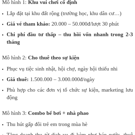
Mô hình 1:
Khu vui chơi cố định
Lắp đặt tại khu đất rộng (trường học, khu dân cư…)
Giá vé tham khảo:
20.000 – 50.000đ/lượt 30 phút
Chi phí đầu tư thấp – thu hồi vốn nhanh trong 2-3
tháng
Mô hình 2:
Cho thuê theo sự kiện
Phục vụ tiệc sinh nhật, hội chợ, ngày hội thiếu nhi
Giá thuê:
1.500.000 – 3.000.000đ/ngày
Phù hợp cho các đơn vị tổ chức sự kiện, marketing lưu
động
Mô hình 3:
Combo bể bơi + nhà phao
Thu hút gấp đôi trẻ em trong mùa hè
Tăng doanh thu từ dịch vụ đi kèm như bán nước, thuê