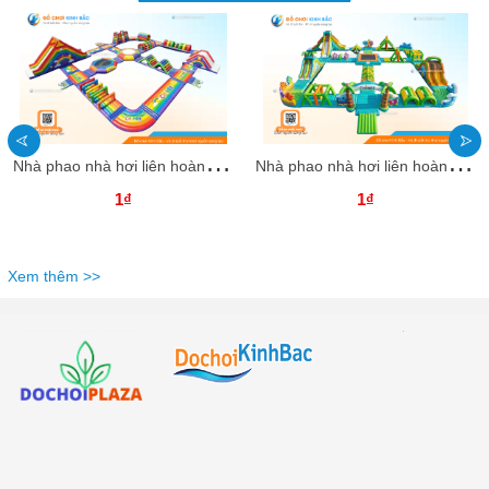
N
hà phao nhà hơi liên hoàn NPNHLHKB61 Dochoikinhbac - Khu trò chơi phao hơi vui nhộn
N
hà phao nhà hơi liên hoàn NPNHLHKB60 Dochoikinhbac - Khu trò chơi phao hơi vui nhộn
1₫
1₫
Xem thêm >>