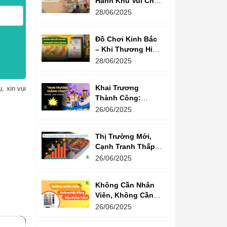
Hành Khu Vui Chơi
3 Thế Hệ – Tối Đa
28/06/2025
Hóa Doanh Thu
Mỗi Lượt Chơi
Đồ Chơi Kinh Bắc
– Khi Thương Hiệu
Vững Mạnh Bắt
28/06/2025
Đầu Từ Niềm Tin
Của Ông Lớn
Khai Trương
, xin vui
Thành Công:
Khách Nườm
26/06/2025
Nượp, Lợi Nhuận
Bùng Nổ – Bí
Thị Trường Mới,
Quyết Là Gì?
Cạnh Tranh Thấp –
Trampoline Park Là
26/06/2025
Lựa Chọn Vàng
Không Cần Nhân
Viên, Không Cần
Cửa Hàng – Chỉ
26/06/2025
Cần Máy Bán
Hàng!