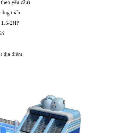
 theo yêu cầu)
hống thấm
t 1.5-2HP
ời
t địa điểm