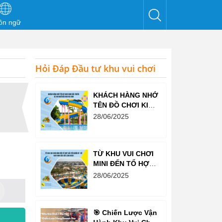
ôn ngữ
Hỏi Đáp Đầu tư khu vui chơi
KHÁCH HÀNG NHỚ
TÊN ĐỒ CHƠI KINH
BẮC TRƯỚC CẢ
28/06/2025
KHI NGHĨ ĐẾN KHU
VUI CHƠI
TỪ KHU VUI CHƠI
MINI ĐẾN TỔ HỢP
GIẢI TRÍ NGHÌN M²
28/06/2025
– ĐỒ CHƠI KINH
BẮC ĐỀU LÀM
ĐƯỢC!
🎯 Chiến Lược Vận