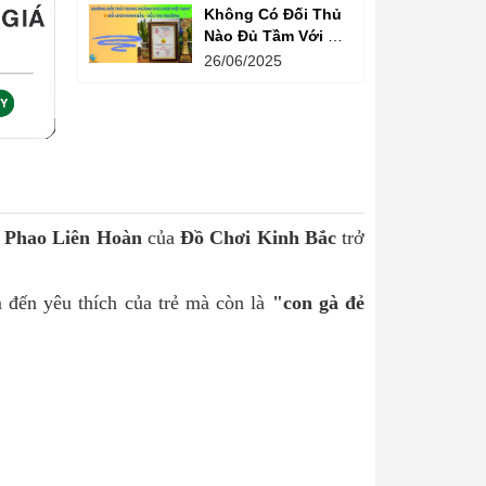
Không Có Đối Thủ
Nào Đủ Tầm Với Đồ
Chơi Kinh Bắc
26/06/2025
Trong Ngành Vui
Chơi Tại Việt Nam
 Phao Liên Hoàn
của
Đồ Chơi Kinh Bắc
trở
m đến yêu thích của trẻ mà còn là
"con gà đẻ