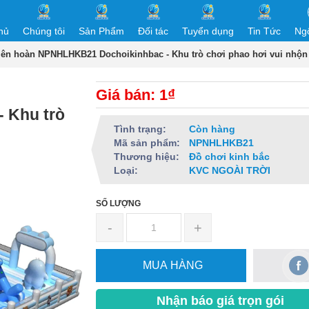
hủ
Chúng tôi
Sản Phẩm
Đối tác
Tuyển dụng
Tin Tức
Ng
iên hoàn NPNHLHKB21 Dochoikinhbac - Khu trò chơi phao hơi vui nhộn
Giá bán: 1₫
 Khu trò
Tình trạng:
Còn hàng
Mã sản phẩm:
NPNHLHKB21
Thương hiệu:
Đồ chơi kinh bắc
Loại:
KVC NGOÀI TRỜI
SỐ LƯỢNG
-
+
MUA HÀNG
Nhận báo giá trọn gói