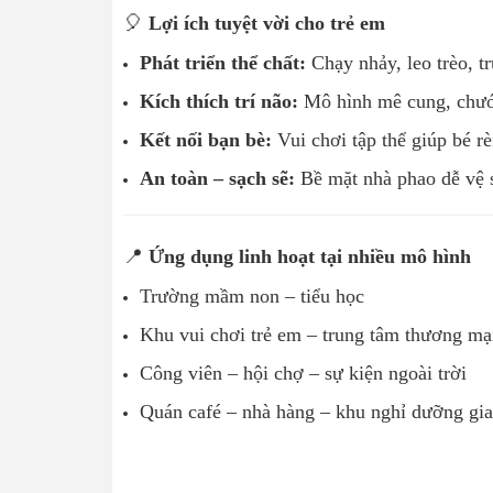
🎈
Lợi ích tuyệt vời cho trẻ em
Phát triển thể chất:
Chạy nhảy, leo trèo, t
Kích thích trí não:
Mô hình mê cung, chướng
Kết nối bạn bè:
Vui chơi tập thể giúp bé rè
An toàn – sạch sẽ:
Bề mặt nhà phao dễ vệ 
📍
Ứng dụng linh hoạt tại nhiều mô hình
Trường mầm non – tiểu học
Khu vui chơi trẻ em – trung tâm thương mạ
Công viên – hội chợ – sự kiện ngoài trời
Quán café – nhà hàng – khu nghỉ dưỡng gia