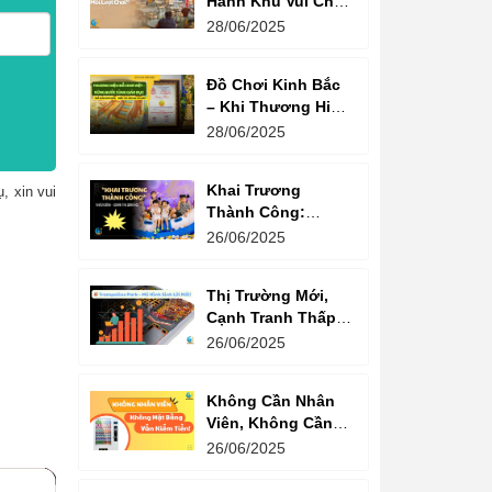
Hành Khu Vui Chơi
3 Thế Hệ – Tối Đa
28/06/2025
Hóa Doanh Thu
Mỗi Lượt Chơi
Đồ Chơi Kinh Bắc
– Khi Thương Hiệu
Vững Mạnh Bắt
28/06/2025
Đầu Từ Niềm Tin
Của Ông Lớn
Khai Trương
, xin vui
Thành Công:
Khách Nườm
26/06/2025
Nượp, Lợi Nhuận
Bùng Nổ – Bí
Thị Trường Mới,
Quyết Là Gì?
Cạnh Tranh Thấp –
Trampoline Park Là
26/06/2025
Lựa Chọn Vàng
Không Cần Nhân
Viên, Không Cần
Cửa Hàng – Chỉ
26/06/2025
Cần Máy Bán
Hàng!