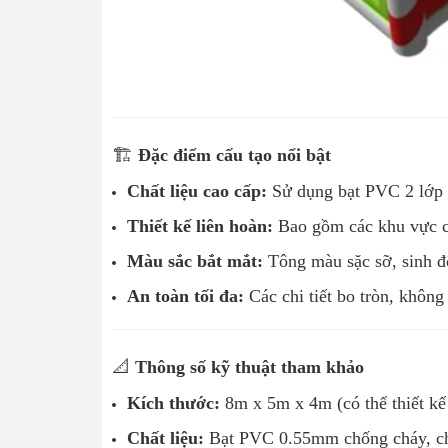
🏗️
Đặc điểm cấu tạo nổi bật
Chất liệu cao cấp:
Sử dụng bạt PVC 2 lớp dà
Thiết kế liên hoàn:
Bao gồm các khu vực chơ
Màu sắc bắt mắt:
Tông màu sặc sỡ, sinh độ
An toàn tối đa:
Các chi tiết bo tròn, không
📐
Thông số kỹ thuật tham khảo
Kích thước:
8m x 5m x 4m (có thể thiết kế
Chất liệu:
Bạt PVC 0.55mm chống cháy, c