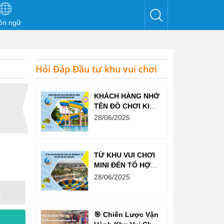
ôn ngữ
Hỏi Đáp Đầu tư khu vui chơi
KHÁCH HÀNG NHỚ
TÊN ĐỒ CHƠI KINH
BẮC TRƯỚC CẢ
28/06/2025
KHI NGHĨ ĐẾN KHU
VUI CHƠI
TỪ KHU VUI CHƠI
MINI ĐẾN TỔ HỢP
GIẢI TRÍ NGHÌN M²
28/06/2025
– ĐỒ CHƠI KINH
BẮC ĐỀU LÀM
ĐƯỢC!
🎯 Chiến Lược Vận