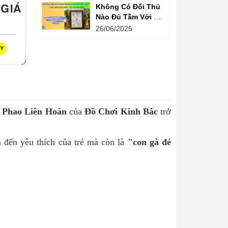
Không Có Đối Thủ
Nào Đủ Tầm Với Đồ
Chơi Kinh Bắc
26/06/2025
Trong Ngành Vui
Chơi Tại Việt Nam
 Phao Liên Hoàn
của
Đồ Chơi Kinh Bắc
trở
m đến yêu thích của trẻ mà còn là
"con gà đẻ