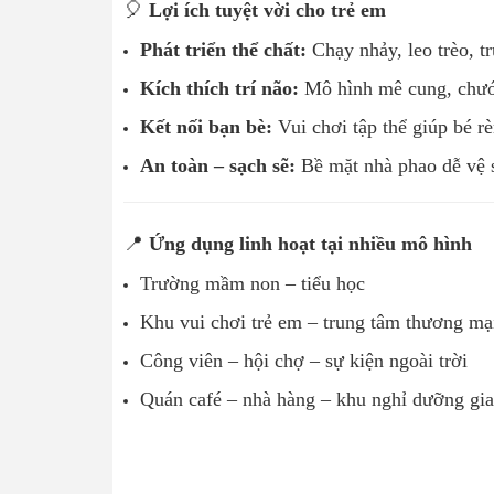
🎈
Lợi ích tuyệt vời cho trẻ em
Phát triển thể chất:
Chạy nhảy, leo trèo, t
Kích thích trí não:
Mô hình mê cung, chướng
Kết nối bạn bè:
Vui chơi tập thể giúp bé rè
An toàn – sạch sẽ:
Bề mặt nhà phao dễ vệ 
📍
Ứng dụng linh hoạt tại nhiều mô hình
Trường mầm non – tiểu học
Khu vui chơi trẻ em – trung tâm thương mạ
Công viên – hội chợ – sự kiện ngoài trời
Quán café – nhà hàng – khu nghỉ dưỡng gia