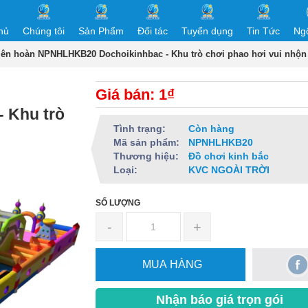
hủ
Chúng tôi
Sản Phẩm
Đối tác
Tuyển dụng
Tin Tức
Ng
iên hoàn NPNHLHKB20 Dochoikinhbac - Khu trò chơi phao hơi vui nhộn
Giá bán: 1₫
 Khu trò
Tình trạng:
Còn hàng
Mã sản phẩm:
NPNHLHKB20
Thương hiệu:
Đồ chơi kinh bắc
Loại:
KVC NGOÀI TRỜI
SỐ LƯỢNG
-
+
MUA HÀNG
Nhận báo giá trọn gói