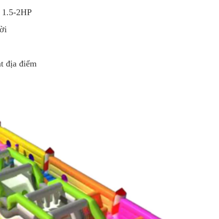
t 1.5-2HP
ời
t địa điểm