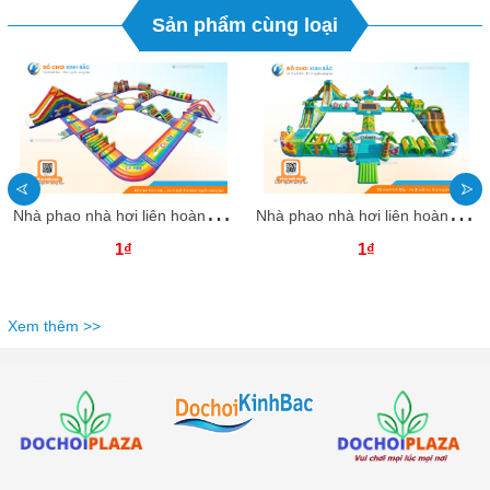
Sản phẩm cùng loại
N
hà phao nhà hơi liên hoàn NPNHLHKB61 Dochoikinhbac - Khu trò chơi phao hơi vui nhộn
N
hà phao nhà hơi liên hoàn NPNHLHKB60 Dochoikinhbac - Khu trò chơi phao hơi vui nhộn
1₫
1₫
Xem thêm >>