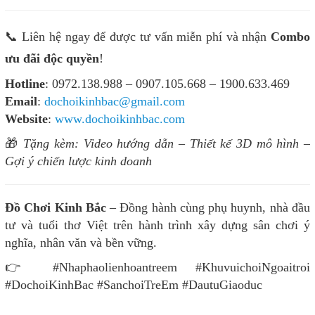
📞 Liên hệ ngay để được tư vấn miễn phí và nhận
Combo
ưu đãi độc quyền
!
Hotline
: 0972.138.988 – 0907.105.668 – 1900.633.469
Email
:
dochoikinhbac@gmail.com
Website
:
www.dochoikinhbac.com
🎁
Tặng kèm: Video hướng dẫn – Thiết kế 3D mô hình –
Gợi ý chiến lược kinh doanh
Đồ Chơi Kinh Bắc
– Đồng hành cùng phụ huynh, nhà đầu
tư và tuổi thơ Việt trên hành trình xây dựng sân chơi ý
nghĩa, nhân văn và bền vững.
👉 #Nhaphaolienhoantreem #KhuvuichoiNgoaitroi
#DochoiKinhBac #SanchoiTreEm #DautuGiaoduc