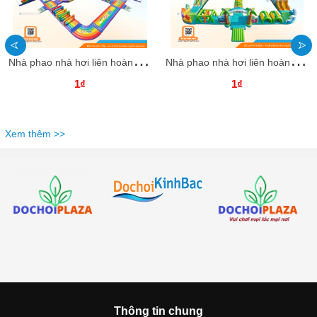
N
hà phao nhà hơi liên hoàn NPNHLHKB61 Dochoikinhbac - Khu trò chơi phao hơi vui nhộn
N
hà phao nhà hơi liên hoàn NPNHLHKB60 Dochoikinhbac - Khu trò chơi phao hơi vui nhộn
1₫
1₫
Xem thêm >>
Thông tin chung