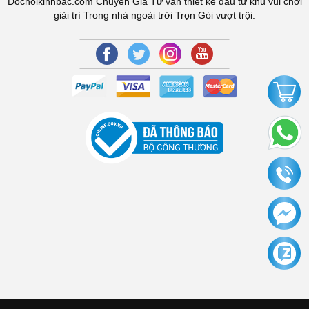
Dochoikinhbac.com Chuyên Gia Tư vấn thiết kế đầu tư khu vui chơi
giải trí Trong nhà ngoài trời Trọn Gói vượt trội.