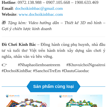
Hotline
: 0972.138.988 – 0907.105.668 – 1900.633.469
Email
:
dochoikinhbac@gmail.com
Website
:
www.dochoikinhbac.com
🎁
Tặng kèm: Video hướng dẫn – Thiết kế 3D mô hình –
Gợi ý chiến lược kinh doanh
Đồ Chơi Kinh Bắc
– Đồng hành cùng phụ huynh, nhà đầu
tư và tuổi thơ Việt trên hành trình xây dựng sân chơi ý
nghĩa, nhân văn và bền vững.
👉 #Nhaphaolienhoantreem #KhuvuichoiNgoaitroi
#DochoiKinhBac #SanchoiTreEm #DautuGiaoduc
Sản phẩm cùng loại