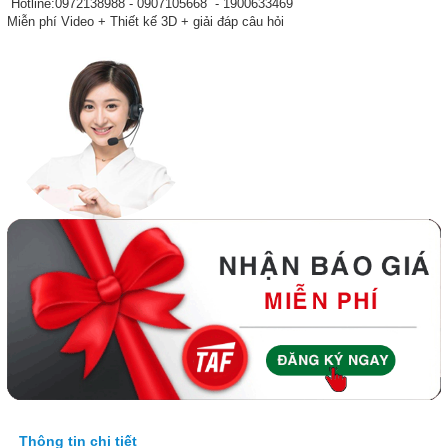
Hotline:0972138988 - 0907105668 - 1900633469
Miễn phí Video + Thiết kế 3D + giải đáp câu hỏi
Thông tin chi tiết