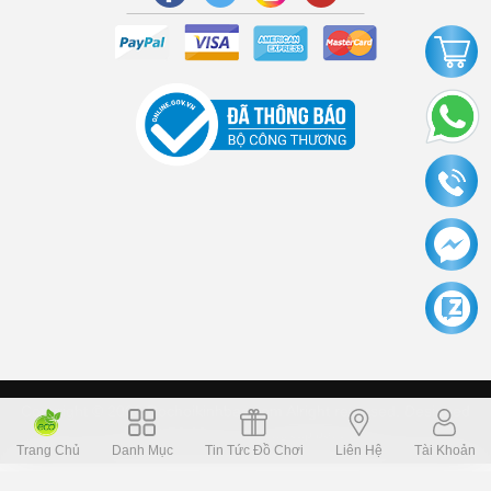
Copyright © 2006 Dochoikinhbac.com Alright reversed. Designed
Dochoikinhbac.vn
.
cung cấp bởi sapo
Trang Chủ
Danh Mục
Tin Tức Đồ Chơi
Liên Hệ
Tài Khoản