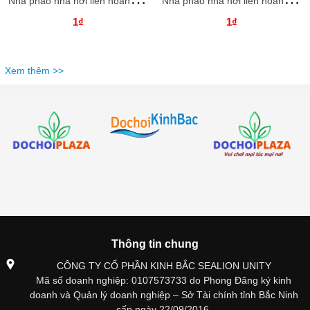
1₫
1₫
Xem thêm >>
Thông tin chung
CÔNG TY CỔ PHẦN KINH BẮC SEALION UNITY
Mã số doanh nghiệp: 0107573733 do Phong Đăng ký kinh
doanh và Quản lý doanh nghiệp – Sở Tài chính tỉnh Bắc Ninh
cấp ngày 22/09/2016.