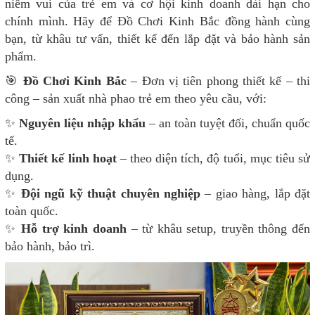
niềm vui của trẻ em và cơ hội kinh doanh dài hạn cho
chính mình. Hãy để Đồ Chơi Kinh Bắc đồng hành cùng
bạn, từ khâu tư vấn, thiết kế đến lắp đặt và bảo hành sản
phẩm.
🎯
Đồ Chơi Kinh Bắc
– Đơn vị tiên phong thiết kế – thi
công – sản xuất nhà phao trẻ em theo yêu cầu, với:
✨
Nguyên liệu nhập khẩu
– an toàn tuyệt đối, chuẩn quốc
tế.
✨
Thiết kế linh hoạt
– theo diện tích, độ tuổi, mục tiêu sử
dụng.
✨
Đội ngũ kỹ thuật chuyên nghiệp
– giao hàng, lắp đặt
toàn quốc.
✨
Hỗ trợ kinh doanh
– từ khâu setup, truyền thông đến
bảo hành, bảo trì.