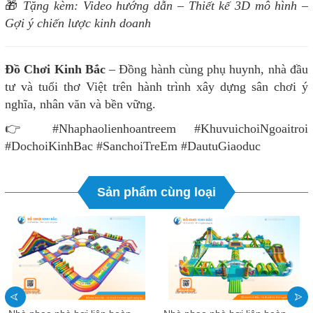
🎁
Tặng kèm: Video hướng dẫn – Thiết kế 3D mô hình –
Gợi ý chiến lược kinh doanh
Đồ Chơi Kinh Bắc
– Đồng hành cùng phụ huynh, nhà đầu
tư và tuổi thơ Việt trên hành trình xây dựng sân chơi ý
nghĩa, nhân văn và bền vững.
👉 #Nhaphaolienhoantreem #KhuvuichoiNgoaitroi
#DochoiKinhBac #SanchoiTreEm #DautuGiaoduc
Sản phẩm cùng loại
N
hà phao nhà hơi liên hoàn NPNHLHKB61 Dochoikinhbac - Khu trò chơi phao hơi vui nhộn
N
hà phao nhà hơi liên hoàn NPNHLHKB60 Dochoikinhbac - Khu trò chơi phao hơi vui nhộn