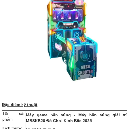
Đặc điểm kỹ thuật
Tên sản
Máy game bắn súng - Máy bắn súng giải trí
phẩm
MBSKB20 Đồ Chơi Kinh Bắc 2025
Kích thước