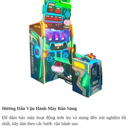
Hướng Dẫn Vận Hành Máy Bắn Súng
Để đảm bảo máy hoạt động trơn tru và mang đến trải nghiệm tốt
nhất, hãy làm theo các bước vận hành sau: