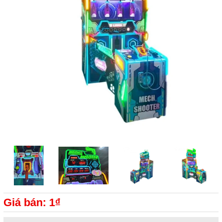
Giá bán: 1₫