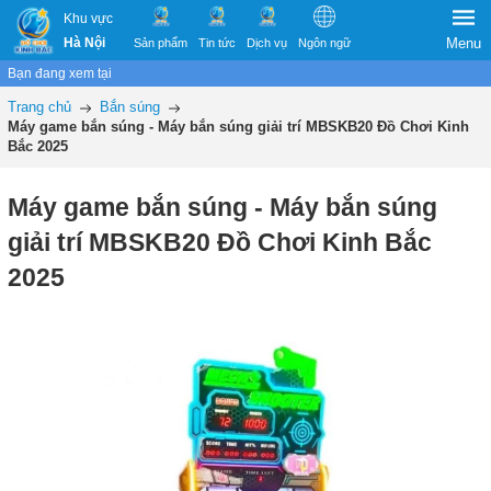
Khu vực
Hà Nội
Menu
Sản phẩm
Tin tức
Dịch vụ
Ngôn ngữ
Bạn đang xem tại
Trang chủ
Bắn súng
Máy game bắn súng - Máy bắn súng giải trí MBSKB20 Đồ Chơi Kinh
Bắc 2025
Máy game bắn súng - Máy bắn súng
giải trí MBSKB20 Đồ Chơi Kinh Bắc
2025