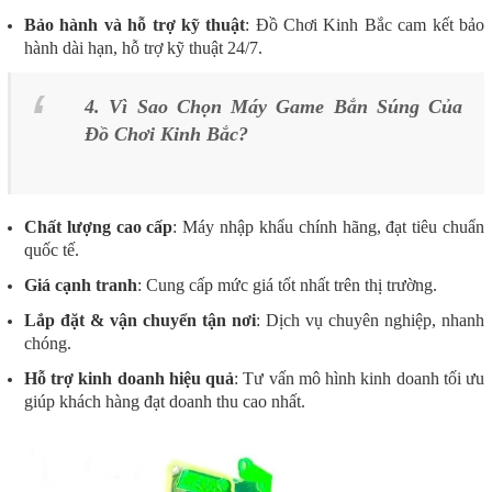
Bảo hành và hỗ trợ kỹ thuật
: Đồ Chơi Kinh Bắc cam kết bảo
hành dài hạn, hỗ trợ kỹ thuật 24/7.
4. Vì Sao Chọn Máy Game Bắn Súng Của
Đồ Chơi Kinh Bắc?
Chất lượng cao cấp
: Máy nhập khẩu chính hãng, đạt tiêu chuẩn
quốc tế.
Giá cạnh tranh
: Cung cấp mức giá tốt nhất trên thị trường.
Lắp đặt & vận chuyển tận nơi
: Dịch vụ chuyên nghiệp, nhanh
chóng.
Hỗ trợ kinh doanh hiệu quả
: Tư vấn mô hình kinh doanh tối ưu
giúp khách hàng đạt doanh thu cao nhất.