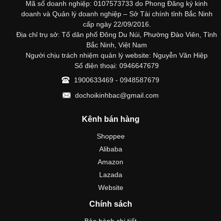
Mã số doanh nghiệp: 0107573733 do Phong Đăng ký kinh
doanh và Quản lý doanh nghiệp – Sở Tài chính tỉnh Bắc Ninh
cấp ngày 22/09/2016.
Địa chỉ trụ sở: Tổ dân phố Đông Du Núi, Phường Đào Viên, Tỉnh
Bắc Ninh, Việt Nam
Người chịu trách nhiệm quản lý website: Nguyễn Văn Hiệp
Số điện thoại: 0946647679
1900633469 - 0948587679
dochoikinhbac@gmail.com
Kênh bán hàng
Shoppee
Alibaba
Amazon
Lazada
Website
Chính sách