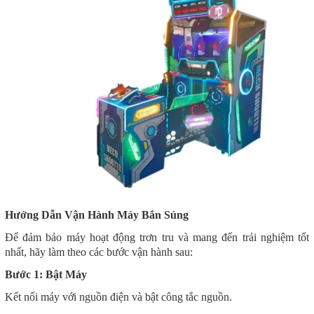
Hướng Dẫn Vận Hành Máy Bắn Súng
Để đảm bảo máy hoạt động trơn tru và mang đến trải nghiệm tốt
nhất, hãy làm theo các bước vận hành sau:
Bước 1: Bật Máy
Kết nối máy với nguồn điện và bật công tắc nguồn.