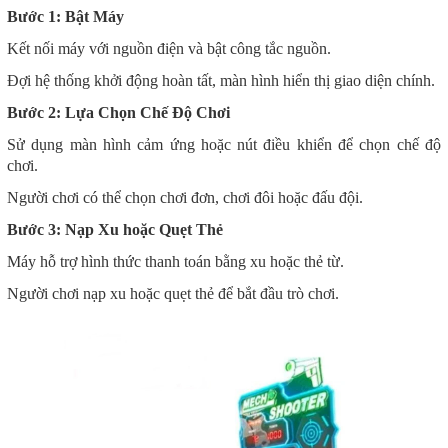
Bước 1: Bật Máy
Kết nối máy với nguồn điện và bật công tắc nguồn.
Đợi hệ thống khởi động hoàn tất, màn hình hiển thị giao diện chính.
Bước 2: Lựa Chọn Chế Độ Chơi
Sử dụng màn hình cảm ứng hoặc nút điều khiển để chọn chế độ
chơi.
Người chơi có thể chọn chơi đơn, chơi đôi hoặc đấu đội.
Bước 3: Nạp Xu hoặc Quẹt Thẻ
Máy hỗ trợ hình thức thanh toán bằng xu hoặc thẻ từ.
Người chơi nạp xu hoặc quẹt thẻ để bắt đầu trò chơi.