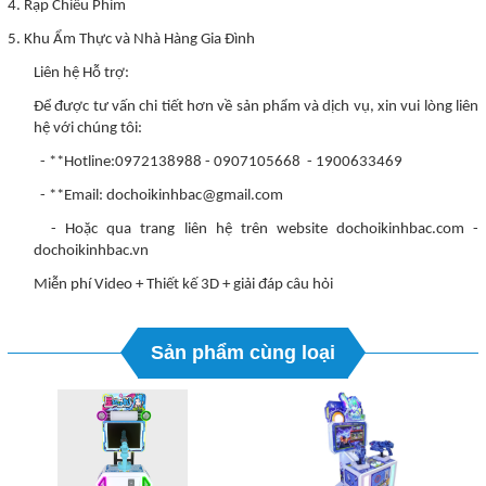
4. Rạp Chiếu Phim
5. Khu Ẩm Thực và Nhà Hàng Gia Đình
Liên hệ Hỗ trợ:
Để được tư vấn chi tiết hơn về sản phẩm và dịch vụ, xin vui lòng liên
hệ với chúng tôi:
- **Hotline:0972138988 - 0907105668 - 1900633469
- **Email: dochoikinhbac@gmail.com
- Hoặc qua trang liên hệ trên website dochoikinhbac.com -
dochoikinhbac.vn
Miễn phí Video + Thiết kế 3D + giải đáp câu hỏi
Sản phẩm cùng loại