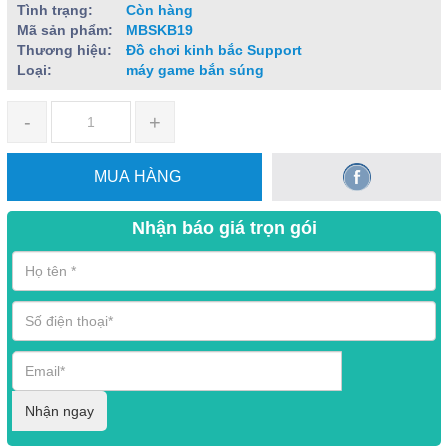
Tình trạng:
Còn hàng
Mã sản phẩm:
MBSKB19
Thương hiệu:
Đồ chơi kinh bắc Support
Loại:
máy game bắn súng
-
+
MUA HÀNG
Nhận báo giá trọn gói
Nhận ngay