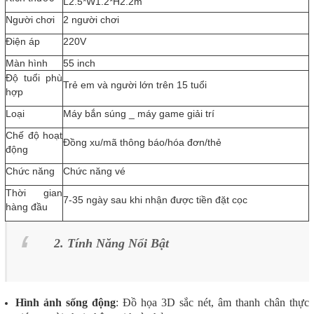
L2.5*W1.2*H2.2m
Người chơi
2 người chơi
Điện áp
220V
Màn hình
55 inch
Độ tuổi phù
Trẻ em và người lớn trên 15 tuổi
hợp
Loại
Máy bắn súng _ máy game giải trí
Chế độ hoạt
Đồng xu/mã thông báo/hóa đơn/thẻ
động
Chức năng
Chức năng vé
Thời gian
7-35 ngày sau khi nhận được tiền đặt cọc
hàng đầu
2. Tính Năng Nổi Bật
Hình ảnh sống động
: Đồ họa 3D sắc nét, âm thanh chân thực