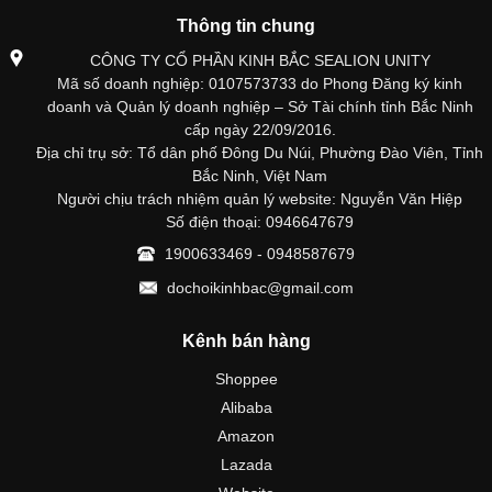
Thông tin chung
CÔNG TY CỔ PHẦN KINH BẮC SEALION UNITY
Mã số doanh nghiệp: 0107573733 do Phong Đăng ký kinh
doanh và Quản lý doanh nghiệp – Sở Tài chính tỉnh Bắc Ninh
cấp ngày 22/09/2016.
Địa chỉ trụ sở: Tổ dân phố Đông Du Núi, Phường Đào Viên, Tỉnh
Bắc Ninh, Việt Nam
Người chịu trách nhiệm quản lý website: Nguyễn Văn Hiệp
Số điện thoại: 0946647679
1900633469 - 0948587679
dochoikinhbac@gmail.com
Kênh bán hàng
Shoppee
Alibaba
Amazon
Lazada