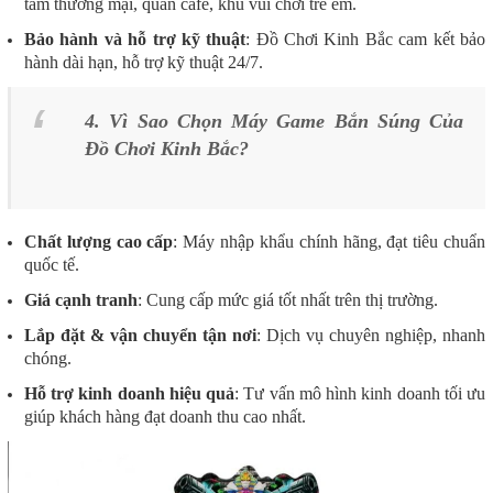
tâm thương mại, quán cafe, khu vui chơi trẻ em.
Bảo hành và hỗ trợ kỹ thuật
: Đồ Chơi Kinh Bắc cam kết bảo
hành dài hạn, hỗ trợ kỹ thuật 24/7.
4. Vì Sao Chọn Máy Game Bắn Súng Của
Đồ Chơi Kinh Bắc?
Chất lượng cao cấp
: Máy nhập khẩu chính hãng, đạt tiêu chuẩn
quốc tế.
Giá cạnh tranh
: Cung cấp mức giá tốt nhất trên thị trường.
Lắp đặt & vận chuyển tận nơi
: Dịch vụ chuyên nghiệp, nhanh
chóng.
Hỗ trợ kinh doanh hiệu quả
: Tư vấn mô hình kinh doanh tối ưu
giúp khách hàng đạt doanh thu cao nhất.