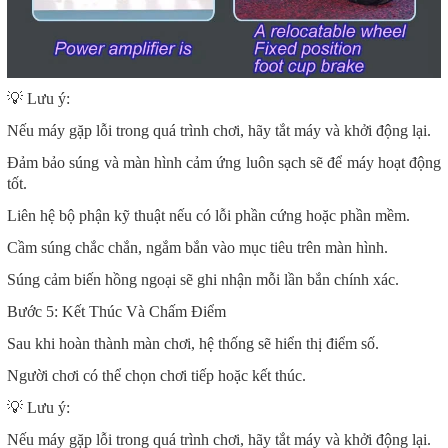
💡
Lưu ý:
Nếu máy gặp lỗi trong quá trình chơi, hãy tắt máy và khởi động lại.
Đảm bảo súng và màn hình cảm ứng luôn sạch sẽ để máy hoạt động
tốt.
Liên hệ bộ phận kỹ thuật nếu có lỗi phần cứng hoặc phần mềm.
Cầm súng chắc chắn, ngắm bắn vào mục tiêu trên màn hình.
Súng cảm biến hồng ngoại sẽ ghi nhận mỗi lần bắn chính xác.
Bước 5: Kết Thúc Và Chấm Điểm
Sau khi hoàn thành màn chơi, hệ thống sẽ hiển thị điểm số.
Người chơi có thể chọn chơi tiếp hoặc kết thúc.
💡
Lưu ý:
Nếu máy gặp lỗi trong quá trình chơi, hãy tắt máy và khởi động lại.