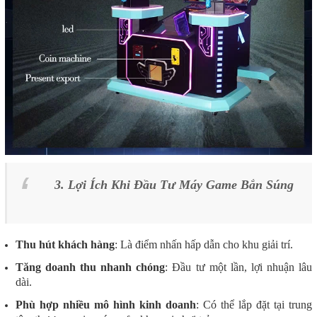
3. Lợi Ích Khi Đầu Tư Máy Game Bắn Súng
Thu hút khách hàng
: Là điểm nhấn hấp dẫn cho khu giải trí.
Tăng doanh thu nhanh chóng
: Đầu tư một lần, lợi nhuận lâu
dài.
Phù hợp nhiều mô hình kinh doanh
: Có thể lắp đặt tại trung