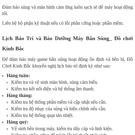
Đảm bảo súng và màn hình cảm ứng luôn sạch sẽ để máy hoạt động
tốt.
Liên hệ bộ phận kỹ thuật nếu có lỗi phần cứng hoặc phần mềm.
Lịch Bảo Trì và Bảo Dưỡng Máy Bắn Súng_ Đồ chơi
Kinh Bắc
Để đảm bảo máy game bắn súng hoạt động ổn định và bền bỉ, Đồ
Chơi Kinh Bắc khuyến nghị lịch bảo trì định kỳ như sau:
Hàng tuần:
Kiểm tra và vệ sinh màn hình, súng cảm biến.
Kiểm tra kết nối điện và hệ thống âm thanh.
Hàng tháng:
Kiểm tra hệ thống phần mềm và cập nhật nếu cần.
Kiểm tra độ nhạy của súng và hiệu chỉnh nếu cần.
Kiểm tra hệ thống quạt tản nhiệt.
Hàng quý:
Vệ sinh bên trong máy, kiểm tra dây cáp và linh kiện.