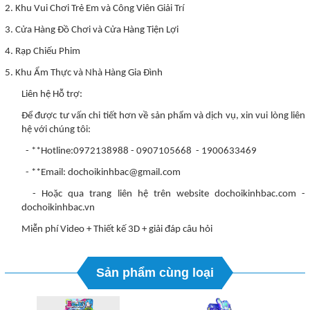
2. Khu Vui Chơi Trẻ Em và Công Viên Giải Trí
3. Cửa Hàng Đồ Chơi và Cửa Hàng Tiện Lợi
4. Rạp Chiếu Phim
5. Khu Ẩm Thực và Nhà Hàng Gia Đình
Liên hệ Hỗ trợ:
Để được tư vấn chi tiết hơn về sản phẩm và dịch vụ, xin vui lòng liên
hệ với chúng tôi:
- **Hotline:0972138988 - 0907105668 - 1900633469
- **Email: dochoikinhbac@gmail.com
- Hoặc qua trang liên hệ trên website dochoikinhbac.com -
dochoikinhbac.vn
Miễn phí Video + Thiết kế 3D + giải đáp câu hỏi
Sản phẩm cùng loại