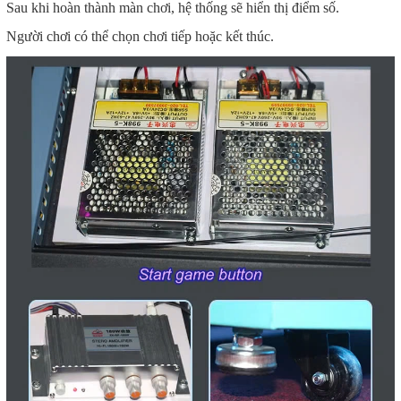
Sau khi hoàn thành màn chơi, hệ thống sẽ hiển thị điểm số.
Người chơi có thể chọn chơi tiếp hoặc kết thúc.