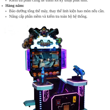
Kiểm tra phần cứng để tránh lỗi kỹ thuật phát sinh.
Hàng năm:
Bảo dưỡng tổng thể máy, thay thế linh kiện hao mòn nếu cần.
Nâng cấp phần mềm và kiểm tra toàn bộ hệ thống.