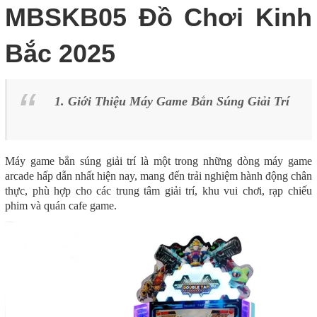
MBSKB05 Đồ Chơi Kinh
Bắc 2025
1. Giới Thiệu Máy Game Bắn Súng Giải Trí
Máy game bắn súng giải trí là một trong những dòng máy game
arcade hấp dẫn nhất hiện nay, mang đến trải nghiệm hành động chân
thực, phù hợp cho các trung tâm giải trí, khu vui chơi, rạp chiếu
phim và quán cafe game.