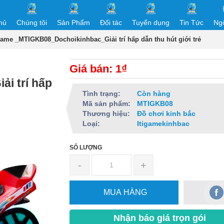
hủ
Chúng tôi
Sản Phẩm
Đối tác
Tuyển dụng
Tin Tức
Ng
game _MTIGKB08_Dochoikinhbac_Giải trí hấp dẫn thu hút giới trẻ
Giá bán: 1₫
i trí hấp
Tình trạng:
Còn hàng
Mã sản phẩm:
MTIGKB08
Thương hiệu:
Đồ chơi kinh bắc
Loại:
Itigamekinhbac
SỐ LƯỢNG
-
+
MUA HÀNG
Nhận báo giá trọn gói