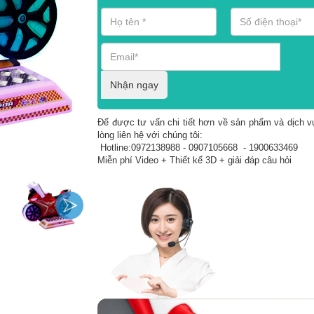
Nhận ngay
Để được tư vấn chi tiết hơn về sản phẩm và dịch vụ
lòng liên hệ với chúng tôi:
Hotline:0972138988 - 0907105668 - 1900633469
Miễn phí Video + Thiết kế 3D + giải đáp câu hỏi