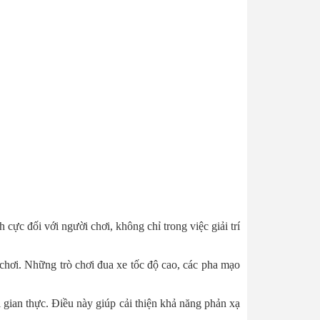
 cực đối với người chơi, không chỉ trong việc giải trí
chơi. Những trò chơi đua xe tốc độ cao, các pha mạo
 gian thực. Điều này giúp cải thiện khả năng phản xạ