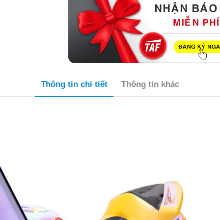
Thông tin chi tiết
Thông tin khác