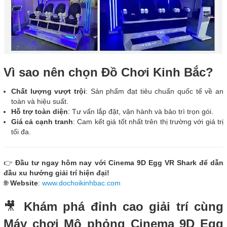
Vì sao nên chọn Đồ Chơi Kinh Bắc?
Chất lượng vượt trội
: Sản phẩm đạt tiêu chuẩn quốc tế về an
toàn và hiệu suất.
Hỗ trợ toàn diện
: Tư vấn lắp đặt, vận hành và bảo trì trọn gói.
Giá cả cạnh tranh
: Cam kết giá tốt nhất trên thị trường với giá trị
tối đa.
👉
Đầu tư ngay hôm nay với Cinema 9D Egg VR Shark để dẫn
đầu xu hướng giải trí hiện đại!
🌐
Website
:
www.dochoikinhbac.com
🎥
Khám phá đỉnh cao giải trí cùng
Máy chơi Mô phỏng Cinema 9D Egg