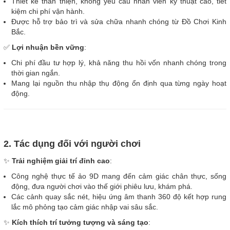
Thiết kế thân thiện, không yêu cầu nhân viên kỹ thuật cao, tiết
kiệm chi phí vận hành.
Được hỗ trợ bảo trì và sửa chữa nhanh chóng từ Đồ Chơi Kinh
Bắc.
✅
Lợi nhuận bền vững
:
Chi phí đầu tư hợp lý, khả năng thu hồi vốn nhanh chóng trong
thời gian ngắn.
Mang lại nguồn thu nhập thụ động ổn định qua từng ngày hoạt
động.
2. Tác dụng đối với người chơi
✨
Trải nghiệm giải trí đỉnh cao
:
Công nghệ thực tế ảo 9D mang đến cảm giác chân thực, sống
động, đưa người chơi vào thế giới phiêu lưu, khám phá.
Các cảnh quay sắc nét, hiệu ứng âm thanh 360 độ kết hợp rung
lắc mô phỏng tạo cảm giác nhập vai sâu sắc.
✨
Kích thích trí tưởng tượng và sáng tạo
: