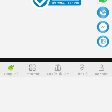
Copyright © 2006 Dochoikinhbac.com Alright reversed. Designed
Dochoikinhbac.vn
.
cung cấp bởi sapo
Trang Chủ
Danh Mục
Tin Tức Đồ Chơi
Liên Hệ
Tài Khoản