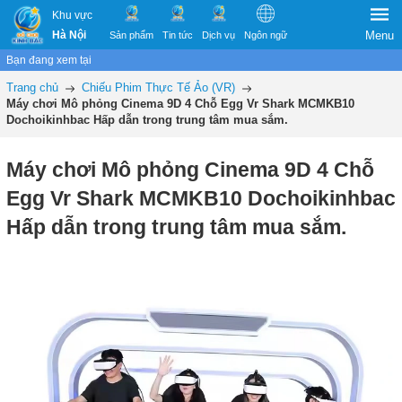
Khu vực
Hà Nội
Menu
Sản phẩm
Tin tức
Dịch vụ
Ngôn ngữ
Bạn đang xem tại
Trang chủ
Chiếu Phim Thực Tế Ảo (VR)
Máy chơi Mô phỏng Cinema 9D 4 Chỗ Egg Vr Shark MCMKB10
Dochoikinhbac Hấp dẫn trong trung tâm mua sắm.
Máy chơi Mô phỏng Cinema 9D 4 Chỗ
Egg Vr Shark MCMKB10 Dochoikinhbac
Hấp dẫn trong trung tâm mua sắm.