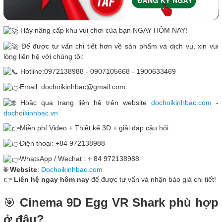
Hãy nâng cấp khu vui chơi của bạn NGAY HÔM NAY!
Để được tư vấn chi tiết hơn về sản phẩm và dịch vụ, xin vui
lòng liên hệ với chúng tôi:
Hotline:0972138988 - 0907105668 - 1900633469
Email: dochoikinhbac@gmail.com
Hoặc qua trang liên hệ trên website
dochoikinhbac.com
-
dochoikinhbac.vn
Miễn phí Video + Thiết kế 3D + giải đáp câu hỏi
Điện thoại: +84 972138988
WhatsApp / Wechat : + 84 972138988
🌐
Website
:
Dochoikinhbac.com
👉
Liên hệ ngay hôm nay
để được tư vấn và nhận báo giá chi tiết!
🎯
Cinema 9D Egg VR Shark phù hợp
ở đâu?