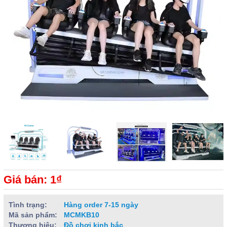
Giá bán: 1₫
Tình trạng:
Hàng order 7-15 ngày
Mã sản phẩm:
MCMKB10
Thương hiệu:
Đồ chơi kinh bắc