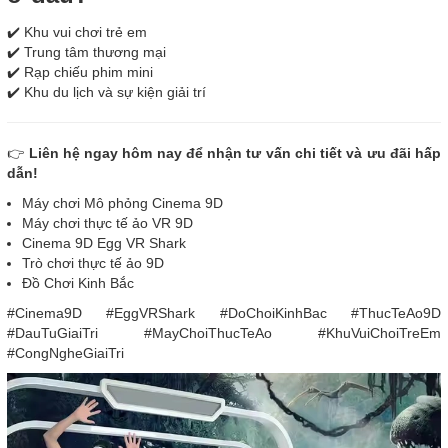
✔️ Khu vui chơi trẻ em
✔️ Trung tâm thương mại
✔️ Rạp chiếu phim mini
✔️ Khu du lịch và sự kiện giải trí
👉
Liên hệ ngay hôm nay để nhận tư vấn chi tiết và ưu đãi hấp
dẫn!
Máy chơi Mô phỏng Cinema 9D
Máy chơi thực tế ảo VR 9D
Cinema 9D Egg VR Shark
Trò chơi thực tế ảo 9D
Đồ Chơi Kinh Bắc
#Cinema9D #EggVRShark #DoChoiKinhBac #ThucTeAo9D
#DauTuGiaiTri #MayChoiThucTeAo #KhuVuiChoiTreEm
#CongNgheGiaiTri