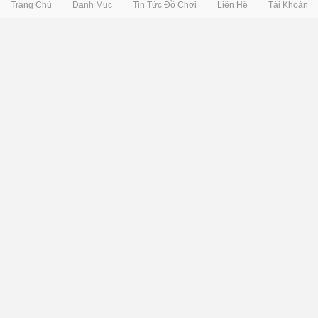
Trang Chủ
Danh Mục
Tin Tức Đồ Chơi
Liên Hệ
Tài Khoản