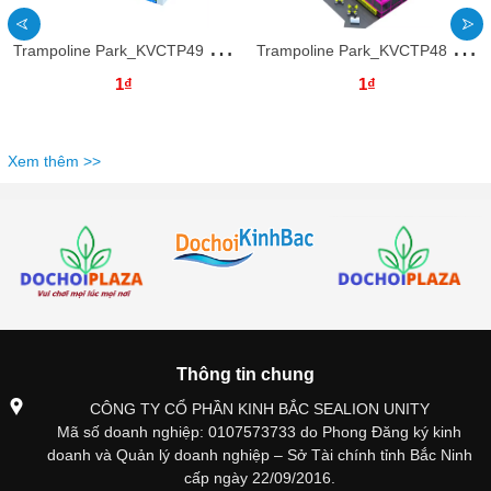
T
rampoline Park_KVCTP49 Dochoikinhbac _ Khu Vui Chơi Sàn Nhún Hấp Dẫn Cho Mọi Lứa Tuổi
T
rampoline Park_KVCTP48 Dochoikinhbac _ Khu Vui Chơi Sàn Nhún Hấp Dẫn Cho Mọi Lứa Tuổi
1₫
1₫
Xem thêm >>
Thông tin chung
CÔNG TY CỔ PHẦN KINH BẮC SEALION UNITY
Mã số doanh nghiệp: 0107573733 do Phong Đăng ký kinh
doanh và Quản lý doanh nghiệp – Sở Tài chính tỉnh Bắc Ninh
cấp ngày 22/09/2016.