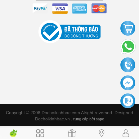
Copyright © 2006 Dochoikinhbac.com Alright reversed. Designed
Dochoikinhbac.vn
.
cung cấp bởi sapo