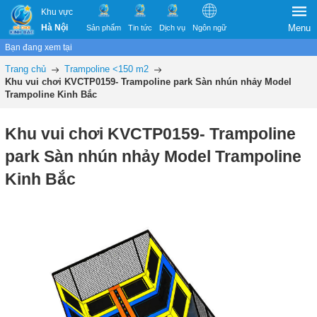
Khu vực
Hà Nội
Menu
Sản phẩm
Tin tức
Dịch vụ
Ngôn ngữ
Bạn đang xem tại
Trang chủ
Trampoline <150 m2
Khu vui chơi KVCTP0159- Trampoline park Sàn nhún nhảy Model
Trampoline Kinh Bắc
Khu vui chơi KVCTP0159- Trampoline
park Sàn nhún nhảy Model Trampoline
Kinh Bắc