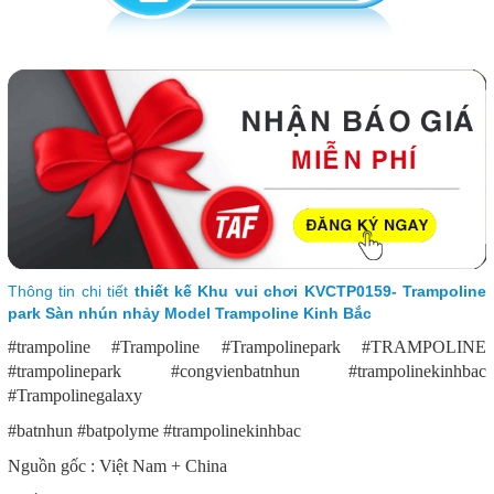
Thông tin chi tiết
thiết kế Khu vui chơi KVCTP0159- Trampoline
park Sàn nhún nhảy Model Trampoline Kinh Bắc
#trampoline #Trampoline #Trampolinepark #TRAMPOLINE
#trampolinepark #congvienbatnhun #trampolinekinhbac
#Trampolinegalaxy
#batnhun #batpolyme #trampolinekinhbac
Nguồn gốc : Việt Nam + China