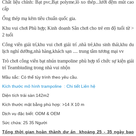
Chất liệu chính: Bạt pvc,Bạt polyme,lò xo thép...lưới đệm mút cao
cấp
Ống thép mạ kẽm tiêu chuẩn quốc gia.
Khu vui chơi Phù hợp; Kinh doanh Sân chơi cho trẻ em độ tuổi từ >
2 tuổi
Công viên giải trí,khu vui chơi giải trí ,nhà trẻ,khu sinh thái,khu du
lịch nghỉ dưỡng,nhà hàng,khách sạn .... trung tâm tương mại vv
Trò chơi công viên bạt nhún trampoline phù hợp tổ chức sự kiện giải
trí Teambiuding trong nhà vui nhộn
Mầu sắc: Có thể tủy trình theo yêu cầu.
Kích thước mô hình trampoline : Chi tiết Liên hệ
Diện tích trải sàn:142m2
Kích thước mặt bằng phù hợp: >14 X 10 m
Dịch vụ đặc biết: ODM & OEM
Sức chứa: 25 35 Người
Tổng thời gian hoàn thành dự án khoảng 25 - 35 ngày bao