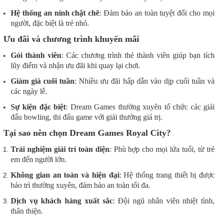
Hệ thống an ninh chặt chẽ
: Đảm bảo an toàn tuyệt đối cho mọi
người, đặc biệt là trẻ nhỏ.
Ưu đãi và chương trình khuyến mãi
Gói thành viên
: Các chương trình thẻ thành viên giúp bạn tích
lũy điểm và nhận ưu đãi khi quay lại chơi.
Giảm giá cuối tuần
: Nhiều ưu đãi hấp dẫn vào dịp cuối tuần và
các ngày lễ.
Sự kiện đặc biệt
: Dream Games thường xuyên tổ chức các giải
đấu bowling, thi đấu game với giải thưởng giá trị.
Tại sao nên chọn Dream Games Royal City?
Trải nghiệm giải trí toàn diện
: Phù hợp cho mọi lứa tuổi, từ trẻ
em đến người lớn.
Không gian an toàn và hiện đại
: Hệ thống trang thiết bị được
bảo trì thường xuyên, đảm bảo an toàn tối đa.
Dịch vụ khách hàng xuất sắc
: Đội ngũ nhân viên nhiệt tình,
thân thiện.