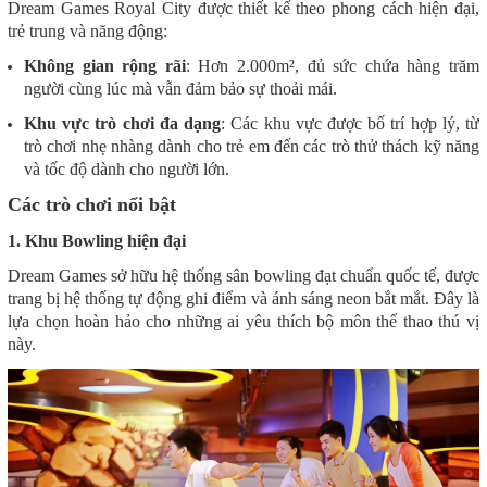
Dream Games Royal City được thiết kế theo phong cách hiện đại,
trẻ trung và năng động:
Không gian rộng rãi
: Hơn 2.000m², đủ sức chứa hàng trăm
người cùng lúc mà vẫn đảm bảo sự thoải mái.
Khu vực trò chơi đa dạng
: Các khu vực được bố trí hợp lý, từ
trò chơi nhẹ nhàng dành cho trẻ em đến các trò thử thách kỹ năng
và tốc độ dành cho người lớn.
Các trò chơi nổi bật
1. Khu Bowling hiện đại
Dream Games sở hữu hệ thống sân bowling đạt chuẩn quốc tế, được
trang bị hệ thống tự động ghi điểm và ánh sáng neon bắt mắt. Đây là
lựa chọn hoàn hảo cho những ai yêu thích bộ môn thể thao thú vị
này.