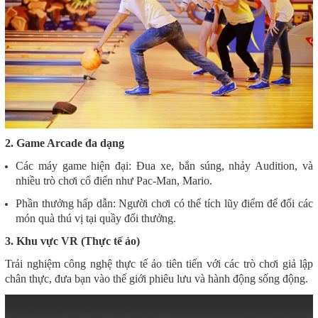
2. Game Arcade đa dạng
Các máy game hiện đại: Đua xe, bắn súng, nhảy Audition, và
nhiều trò chơi cổ điển như Pac-Man, Mario.
Phần thưởng hấp dẫn: Người chơi có thể tích lũy điểm để đổi các
món quà thú vị tại quầy đổi thưởng.
3. Khu vực VR (Thực tế ảo)
Trải nghiệm công nghệ thực tế ảo tiên tiến với các trò chơi giả lập
chân thực, đưa bạn vào thế giới phiêu lưu và hành động sống động.