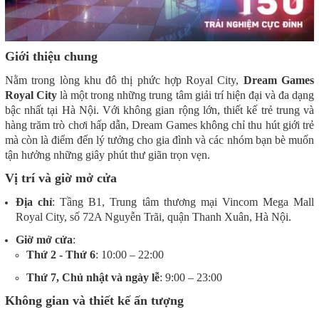
Giới thiệu chung
Nằm trong lòng khu đô thị phức hợp Royal City,
Dream Games
Royal City
là một trong những trung tâm giải trí hiện đại và đa dạng
bậc nhất tại Hà Nội. Với không gian rộng lớn, thiết kế trẻ trung và
hàng trăm trò chơi hấp dẫn, Dream Games không chỉ thu hút giới trẻ
mà còn là điểm đến lý tưởng cho gia đình và các nhóm bạn bè muốn
tận hưởng những giây phút thư giãn trọn vẹn.
Vị trí và giờ mở cửa
Địa chỉ
: Tầng B1, Trung tâm thương mại Vincom Mega Mall
Royal City, số 72A Nguyễn Trãi, quận Thanh Xuân, Hà Nội.
Giờ mở cửa
:
Thứ 2 - Thứ 6
: 10:00 – 22:00
Thứ 7, Chủ nhật và ngày lễ
: 9:00 – 23:00
Không gian và thiết kế ấn tượng