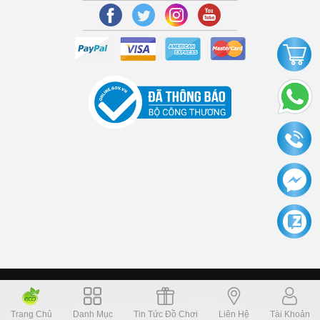
Copyright © 2006 Dochoikinhbac.com Alright reversed. Designed
Dochoikinhbac.vn
.
cung cấp bởi sapo
Trang Chủ
Danh Mục
Tin Tức Đồ Chơi
Liên Hệ
Tài Khoản