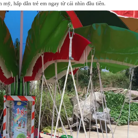
m mỹ, hấp dẫn trẻ em ngay từ cái nhìn đầu tiên.