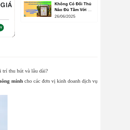
Không Có Đối Thủ
Nào Đủ Tầm Với Đồ
Chơi Kinh Bắc
26/06/2025
Trong Ngành Vui
Chơi Tại Việt Nam
trí thu hút và lâu dài?
thông minh
cho các đơn vị kinh doanh dịch vụ