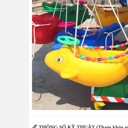
📏 THÔNG SỐ KỸ THUẬT (Tham khảo mẫ