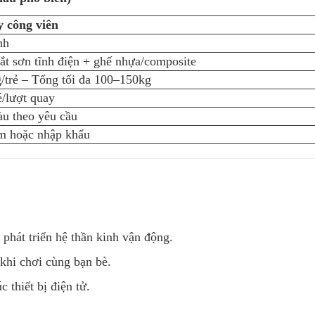
 công viên
nh
ắt sơn tĩnh điện + ghế nhựa/composite
/trẻ – Tổng tối đa 100–150kg
é/lượt quay
u theo yêu cầu
m hoặc nhập khẩu
phát triển hệ thần kinh vận động.
 khi chơi cùng bạn bè.
c thiết bị điện tử.