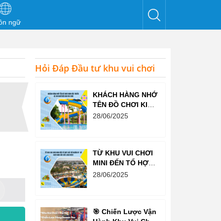
ôn ngữ
Hỏi Đáp Đầu tư khu vui chơi
KHÁCH HÀNG NHỚ
TÊN ĐỒ CHƠI KINH
BẮC TRƯỚC CẢ
28/06/2025
KHI NGHĨ ĐẾN KHU
VUI CHƠI
TỪ KHU VUI CHƠI
MINI ĐẾN TỔ HỢP
GIẢI TRÍ NGHÌN M²
28/06/2025
– ĐỒ CHƠI KINH
BẮC ĐỀU LÀM
ĐƯỢC!
🎯 Chiến Lược Vận