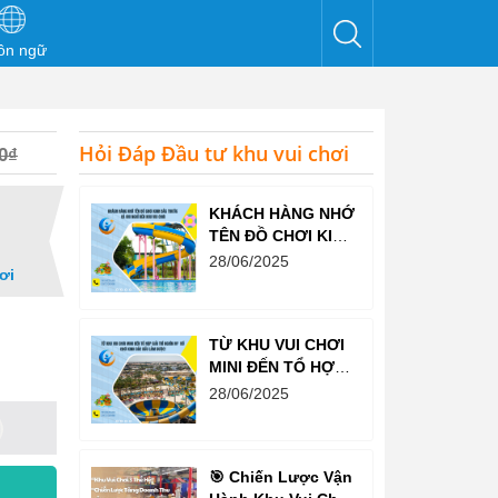
ôn ngữ
Hỏi Đáp Đầu tư khu vui chơi
0₫
KHÁCH HÀNG NHỚ
TÊN ĐỒ CHƠI KINH
BẮC TRƯỚC CẢ
28/06/2025
ơi
KHI NGHĨ ĐẾN KHU
VUI CHƠI
TỪ KHU VUI CHƠI
MINI ĐẾN TỔ HỢP
GIẢI TRÍ NGHÌN M²
28/06/2025
– ĐỒ CHƠI KINH
BẮC ĐỀU LÀM
ĐƯỢC!
🎯 Chiến Lược Vận