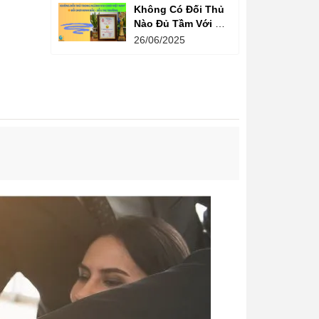
Không Có Đối Thủ
Nào Đủ Tầm Với Đồ
Chơi Kinh Bắc
26/06/2025
Trong Ngành Vui
Chơi Tại Việt Nam