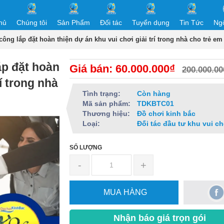
hủ
Chúng tôi
Sản Phẩm
Đối tác
Tuyển dụng
Tin Tức
Ng
ông lắp đặt hoàn thiện dự án khu vui chơi giải trí trong nhà cho trẻ em
ắp đặt hoàn
Giá bán: 60.000.000₫
200.000.00
rí trong nhà
Tình trạng:
Còn hàng
Mã sản phẩm:
TDKBTC01
Thương hiệu:
Đồ chơi kinh bắc
Loại:
Đối tác đầu tư khu vui ch
SỐ LƯỢNG
-
+
MUA HÀNG
Nhận báo giá trọn gói