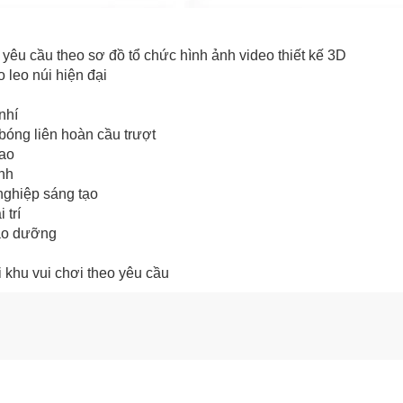
 yêu cầu theo sơ đồ tổ chức hình ảnh video thiết kế 3D
o leo núi hiện đại
nhí
 bóng liên hoàn cầu trượt
cao
anh
nghiệp sáng tạo
 trí
bảo dưỡng
 khu vui chơi theo yêu cầu