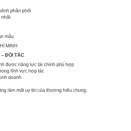
 kênh phân phối
 nhất
 án mẫu
CHÍ MINH
 – ĐỐI TÁC
nh được năng lực tài chính phù hợp
rong lĩnh vực hợp tác
kinh doanh
g làm mất uy tín của thương hiệu chung.