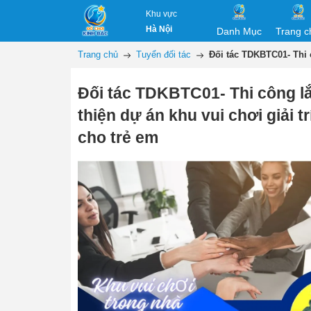
Khu vực
Hà Nội
Danh Mục
Trang c
Trang chủ
Tuyển đối tác
Đối tác TDKBTC01- Thi c
Đối tác TDKBTC01- Thi công l
thiện dự án khu vui chơi giải t
cho trẻ em