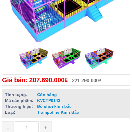
Giá bán: 207.690.000₫
221.290.000₫
Tình trạng:
Còn hàng
Mã sản phẩm:
KVCTP0143
Thương hiệu:
Đồ chơi kinh bắc
Loại:
Trampoline Kinh Bắc
-
+