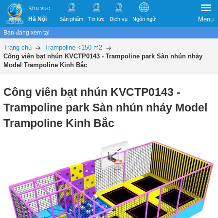
Khu vực
Hà Nội
Menu
Sản phẩm
Tin tức
Dịch vụ
Ngôn ngữ
Bạn đang xem tại
Trang chủ
Trampoline <150 m2
Công viên bạt nhún KVCTP0143 - Trampoline park Sàn nhún nhảy
Model Trampoline Kinh Bắc
Công viên bạt nhún KVCTP0143 -
Trampoline park Sàn nhún nhảy Model
Trampoline Kinh Bắc