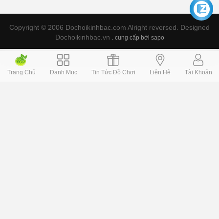
Copyright © 2006 Dochoikinhbac.com Alright reversed. Designed
Dochoikinhbac.vn
.
cung cấp bởi sapo
Trang Chủ
Danh Mục
Tin Tức Đồ Chơi
Liên Hệ
Tài Khoản