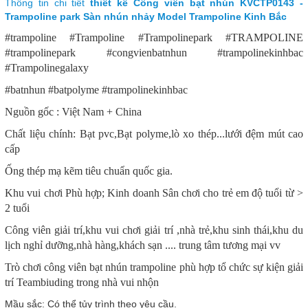
Thông tin chi tiết
thiết kế Công viên bạt nhún KVCTP0143 -
Trampoline park Sàn nhún nhảy Model Trampoline Kinh Bắc
#trampoline #Trampoline #Trampolinepark #TRAMPOLINE
#trampolinepark #congvienbatnhun #trampolinekinhbac
#Trampolinegalaxy
#batnhun #batpolyme #trampolinekinhbac
Nguồn gốc : Việt Nam + China
Chất liệu chính: Bạt pvc,Bạt polyme,lò xo thép...lưới đệm mút cao
cấp
Ống thép mạ kẽm tiêu chuẩn quốc gia.
Khu vui chơi Phù hợp; Kinh doanh Sân chơi cho trẻ em độ tuổi từ >
2 tuổi
Công viên giải trí,khu vui chơi giải trí ,nhà trẻ,khu sinh thái,khu du
lịch nghỉ dưỡng,nhà hàng,khách sạn .... trung tâm tương mại vv
Trò chơi công viên bạt nhún trampoline phù hợp tổ chức sự kiện giải
trí Teambiuding trong nhà vui nhộn
Mầu sắc: Có thể tủy trình theo yêu cầu.