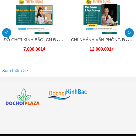
Đ
Ồ CHƠI KINH BẮC -CN ĐÀO VIÊN- TUYỂN DỤNG NHÂN VIÊN KHO HÀNG
C
HI NHÁNH VĂN PHÒNG ĐÀO VIÊN SỐ 1 CẦN TUYỂN KẾ TOÁN KHO
7.000.001₫
12.000.001₫
Xem thêm >>