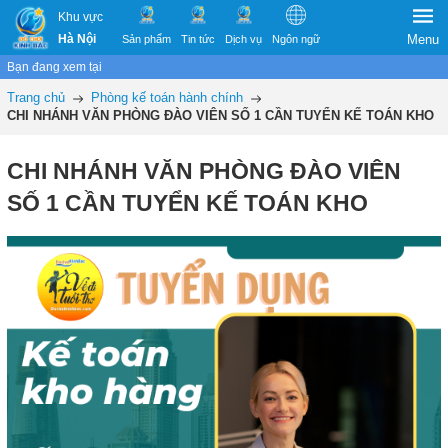
Khu vực
Hà Nội
Menu
Sản phẩm
Tin tức
Dịch vụ
Ngôn ngữ
Bạn đang xem tại
Trang chủ
Phòng kế toán hành chính
CHI NHÁNH VĂN PHÒNG ĐÀO VIÊN SỐ 1 CẦN TUYỂN KẾ TOÁN KHO
CHI NHÁNH VĂN PHÒNG ĐÀO VIÊN
SỐ 1 CẦN TUYỂN KẾ TOÁN KHO