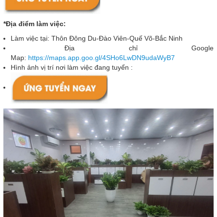
*Địa điểm làm việc:
Làm việc tại: Thôn Đông Du-Đào Viên-Quế Võ-Bắc Ninh
Địa chỉ Google
Map:
https://maps.app.goo.gl/4SHo6LwDN9udaWyB7
Hình ảnh vị trí nơi làm việc đang tuyển :