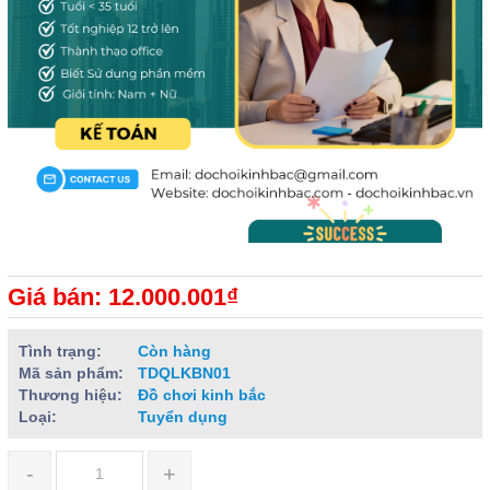
Giá bán: 12.000.001₫
Tình trạng:
Còn hàng
Mã sản phẩm:
TDQLKBN01
Thương hiệu:
Đồ chơi kinh bắc
Loại:
Tuyển dụng
-
+