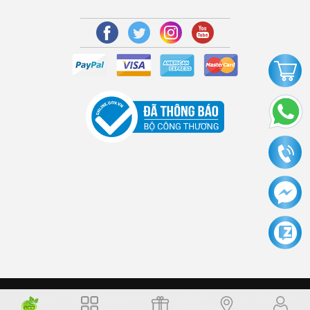
Copyright © 2006 Dochoikinhbac.com Alright reversed. Designed