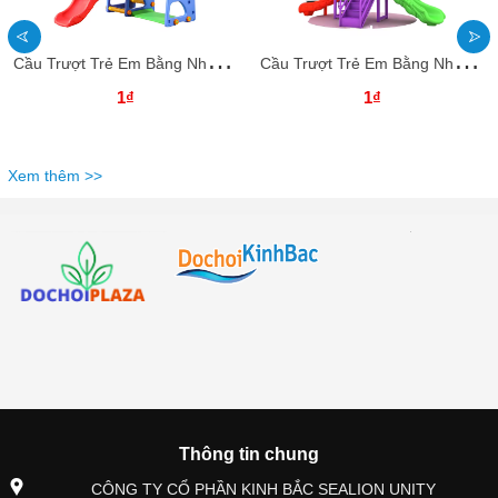
C
ầu Trượt Trẻ Em Bằng Nhựa CTMNKB22 – Thiết Bị Vui Chơi Mầm Non An Toàn, Sáng Tạo
C
ầu Trượt Trẻ Em Bằng Nhựa CTMNKB21 – Thiết Bị Vui Chơi Mầm Non An Toàn, Sáng Tạo
1₫
1₫
Xem thêm >>
Thông tin chung
CÔNG TY CỔ PHẦN KINH BẮC SEALION UNITY