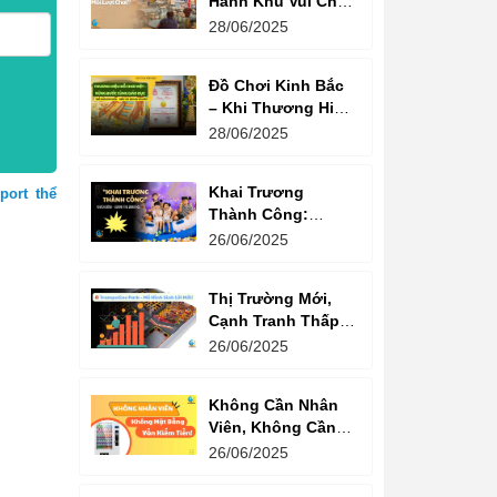
Hành Khu Vui Chơi
3 Thế Hệ – Tối Đa
28/06/2025
Hóa Doanh Thu
Mỗi Lượt Chơi
Đồ Chơi Kinh Bắc
– Khi Thương Hiệu
Vững Mạnh Bắt
28/06/2025
Đầu Từ Niềm Tin
Của Ông Lớn
Khai Trương
ort thể
Thành Công:
Khách Nườm
26/06/2025
Nượp, Lợi Nhuận
Bùng Nổ – Bí
Thị Trường Mới,
Quyết Là Gì?
Cạnh Tranh Thấp –
Trampoline Park Là
26/06/2025
Lựa Chọn Vàng
Không Cần Nhân
Viên, Không Cần
Cửa Hàng – Chỉ
26/06/2025
Cần Máy Bán
Hàng!