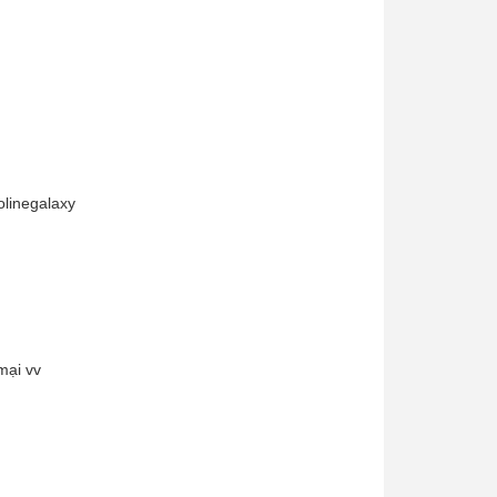
linegalaxy
mại vv