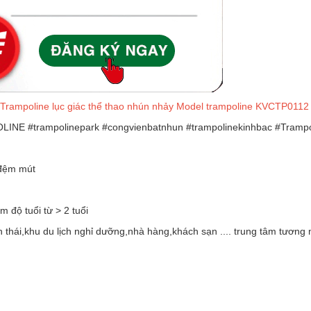
Trampoline lục giác thể thao nhún nhảy Model trampoline KVCTP0112
LINE #trampolinepark #congvienbatnhun #trampolinekinhbac #Trampo
i đệm mút
 độ tuổi từ > 2 tuổi
sinh thái,khu du lịch nghỉ dưỡng,nhà hàng,khách sạn .... trung tâm tương 