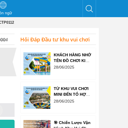
ôn ngữ
VCTP0112
Hỏi Đáp Đầu tư khu vui chơi
000₫
KHÁCH HÀNG NHỚ
TÊN ĐỒ CHƠI KINH
BẮC TRƯỚC CẢ
28/06/2025
KHI NGHĨ ĐẾN KHU
VUI CHƠI
TỪ KHU VUI CHƠI
MINI ĐẾN TỔ HỢP
GIẢI TRÍ NGHÌN M²
28/06/2025
– ĐỒ CHƠI KINH
BẮC ĐỀU LÀM
ĐƯỢC!
🎯 Chiến Lược Vận