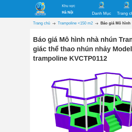
Khu vực
Hà Nội
Danh Mục
Trang c
Trang chủ
Trampoline <150 m2
Báo giá Mô hình
Báo giá Mô hình nhà nhún Tra
giác thể thao nhún nhảy Model
trampoline KVCTP0112