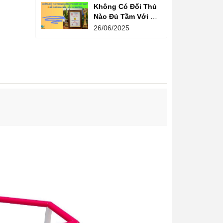
Không Có Đối Thủ
Nào Đủ Tầm Với Đồ
Chơi Kinh Bắc
26/06/2025
Trong Ngành Vui
Chơi Tại Việt Nam