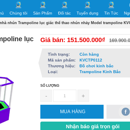
hủ
Chúng tôi
Sản Phẩm
Đối tác
Tuyển dụng
Tin Tức
Ng
 nhà nhún Trampoline lục giác thể thao nhún nhảy Model trampoline K
mpoline lục
Giá bán: 151.500.000₫
169.900.
Tình trạng:
Còn hàng
Mã sản phẩm:
KVCTP0112
Thương hiệu:
Đồ chơi kinh bắc
Loại:
Trampoline Kinh Bắc
SỐ LƯỢNG
-
+
MUA HÀNG
Nhận báo giá trọn gói