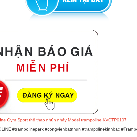
ine Gym Sport thể thao nhún nhảy Model trampoline KVCTP0107
LINE #trampolinepark #congvienbatnhun #trampolinekinhbac #Trampo