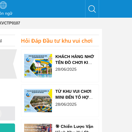
ôn ngữ
 KVCTP0107
Hỏi Đáp Đầu tư khu vui chơi
₫
KHÁCH HÀNG NHỚ
TÊN ĐỒ CHƠI KINH
BẮC TRƯỚC CẢ
28/06/2025
KHI NGHĨ ĐẾN KHU
VUI CHƠI
TỪ KHU VUI CHƠI
MINI ĐẾN TỔ HỢP
GIẢI TRÍ NGHÌN M²
28/06/2025
– ĐỒ CHƠI KINH
BẮC ĐỀU LÀM
ĐƯỢC!
🎯 Chiến Lược Vận