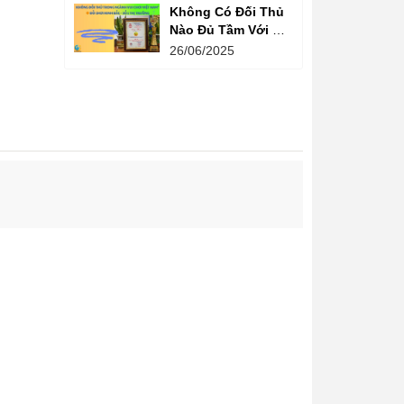
Không Có Đối Thủ
Nào Đủ Tầm Với Đồ
Chơi Kinh Bắc
26/06/2025
Trong Ngành Vui
Chơi Tại Việt Nam