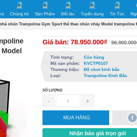
hủ
Chúng tôi
Sản Phẩm
Đối tác
Tuyển dụng
Tin Tức
Ng
 nhà nhún Trampoline Gym Sport thể thao nhún nhảy Model trampoline
mpoline
Giá bán: 78.950.000₫
96.900.000
 Model
Tình trạng:
Còn hàng
Mã sản phẩm:
KVCTP0107
Thương hiệu:
Đồ chơi kinh bắc
Loại:
Trampoline Kinh Bắc
SỐ LƯỢNG
-
+
MUA HÀNG
Nhận báo giá trọn gói