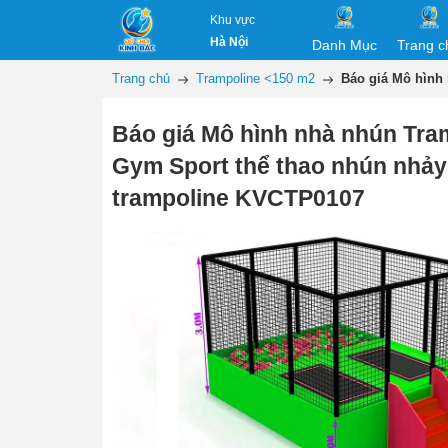
Khu vực
Hà Nội
Danh Mục
Trang c
Trang chủ
Trampoline <150 m2
Báo giá Mô hình
Báo giá Mô hình nhà nhún Tra
Gym Sport thể thao nhún nhảy
trampoline KVCTP0107