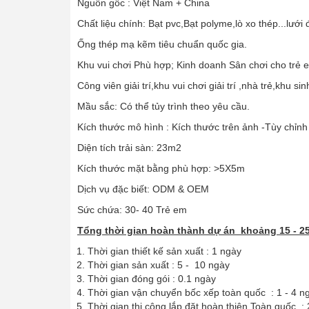
Nguồn gốc : Việt Nam + China
Chất liệu chính: Bạt pvc,Bạt polyme,lò xo thép...lướ
Ống thép mạ kẽm tiêu chuẩn quốc gia.
Khu vui chơi Phù hợp; Kinh doanh Sân chơi cho trẻ em
Công viên giải trí,khu vui chơi giải trí ,nhà trẻ,khu 
Mầu sắc: Có thể tủy trình theo yêu cầu.
Kích thước mô hình : Kích thước trên ảnh -Tùy chỉnh
Diện tích trải sàn: 23m2
Kích thước mặt bằng phù hợp: >5X5m
Dịch vụ đặc biết: ODM & OEM
Sức chứa: 30- 40 Trẻ em
Tổng thời gian hoàn thành dự án khoảng 15 - 2
Thời gian thiết kế sản xuất : 1 ngày
Thời gian sản xuất : 5 - 10 ngày
Thời gian đóng gói : 0.1 ngày
Thời gian vận chuyển bốc xếp toàn quốc : 1 - 4 n
Thời gian thi công lắp đặt hoàn thiện Toàn quốc : 