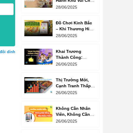
Hành Khu Vui Chơi
3 Thế Hệ – Tối Đa
28/06/2025
Hóa Doanh Thu
Mỗi Lượt Chơi
Đồ Chơi Kinh Bắc
– Khi Thương Hiệu
Vững Mạnh Bắt
28/06/2025
Đầu Từ Niềm Tin
Của Ông Lớn
Khai Trương
đôi dính
Thành Công:
Khách Nườm
26/06/2025
Nượp, Lợi Nhuận
Bùng Nổ – Bí
Thị Trường Mới,
Quyết Là Gì?
Cạnh Tranh Thấp –
Trampoline Park Là
26/06/2025
Lựa Chọn Vàng
Không Cần Nhân
Viên, Không Cần
Cửa Hàng – Chỉ
26/06/2025
Cần Máy Bán
Hàng!