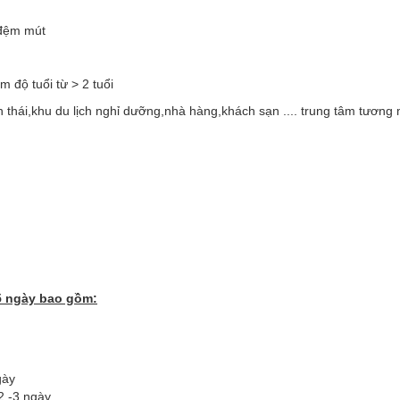
i đệm mút
 độ tuổi từ > 2 tuổi
sinh thái,khu du lịch nghỉ dưỡng,nhà hàng,khách sạn .... trung tâm tương 
5 ngày bao gồm:
gày
2 -3 ngày