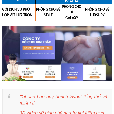
k/1m2
PHÒNG CHO
GÓI DỊCH VỤ PHÙ
PHÒNG CHO BÉ
PHÒNG CHO BÉ
BÉ
HỢP VỚI LỰA TRỌN
STYLE
LUXSURY
GALAXY
Tại sao bản quy hoạch layout tổng thể và
thiết kế
3D video sẽ giúp chủ đầu tư tiết kiệm hơn: