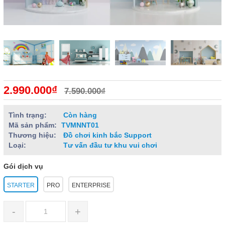
2.990.000₫
7.590.000₫
Tình trạng:
Còn hàng
Mã sản phẩm:
TVMNNT01
Thương hiệu:
Đồ chơi kinh bắc Support
Loại:
Tư vấn đầu tư khu vui chơi
Gói dịch vụ
STARTER
PRO
ENTERPRISE
-
+