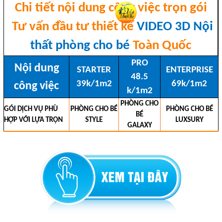
Chi tiết nội dung công việc trọn gói
Tư vấn đầu tư thiết kế
VIDEO 3D Nội
thất phòng cho bé
Toàn Quốc
PRO
Nội dung
STARTER
ENTERPRISE
48.5
39k/1m2
69k/1m2
công việc
k/1m2
PHÒNG CHO
GÓI DỊCH VỤ PHÙ
PHÒNG CHO BÉ
PHÒNG CHO BÉ
BÉ
HỢP VỚI LỰA TRỌN
STYLE
LUXSURY
GALAXY