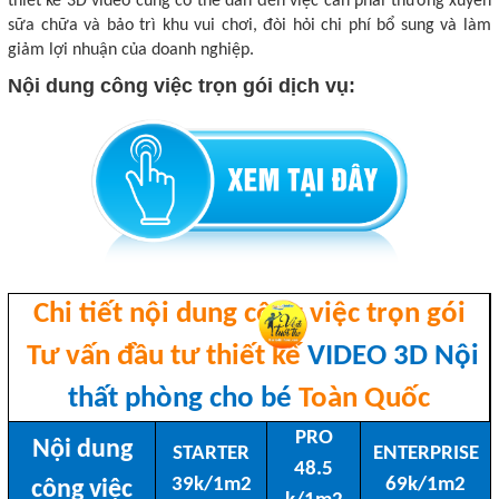
thiết kế 3D video cũng có thể dẫn đến việc cần phải thường xuyên
sữa chữa và bảo trì khu vui chơi, đòi hỏi chi phí bổ sung và làm
giảm lợi nhuận của doanh nghiệp.
Nội dung công việc trọn gói dịch vụ:
Chi tiết nội dung công việc trọn gói
Tư vấn đầu tư thiết kế
VIDEO 3D Nội
thất phòng cho bé
Toàn Quốc
PRO
Nội dung
STARTER
ENTERPRISE
48.5
39k/1m2
69k/1m2
công việc