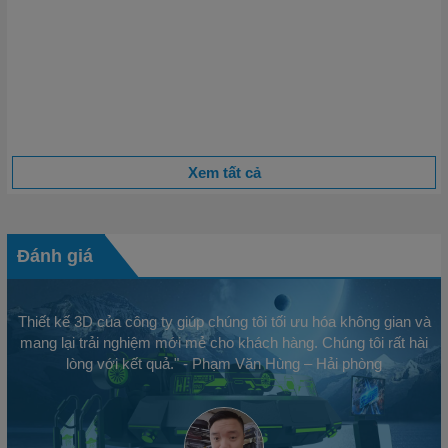
Những Chi Tiết Nhỏ Trong Vận Hành Quyết Định 80%
Thành Công
Khi nhắc đến thành công trong kinh doanh, người ta thường
nghĩ đến chiến lược lớn, tầm nhìn xa hoặc sản phẩm độc đáo.
Tuy nhiên, một thực tế mà...
Xem tất cả
Đánh giá
Thiết kế 3D của công ty giúp chúng tôi tối ưu hóa không gian và
mang lại trải nghiệm mới mẻ cho khách hàng. Chúng tôi rất hài
lòng với kết quả." - Phạm Văn Hùng – Hải phòng