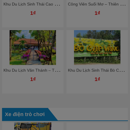
K
hu Du Lịch Sinh Thái Cao Minh - Thiên Đường Nghỉ Dưỡng Giữa Lòng Đồng Nai
C
ông Viên Suối Mơ – Thiên Đường Giải Trí Xanh Giữa Thiên Nhiên
1₫
1₫
K
hu Du Lịch Văn Thánh – Thiên Đường Nghỉ Dưỡng Giữa Lòng Sài Gòn
K
hu Du Lịch Sinh Thái Bò Cạp Vàng – Thiên Đường Giải Trí Xanh Gần Sài Gòn
1₫
1₫
Xe điện trò chơi