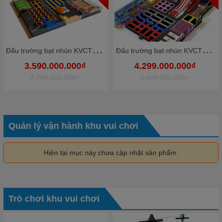
Đ
ấu trường bạt nhún KVCTP9012- Trampoline park rộng lớn chuẩn quốc tế - Công viên bạt nhún vôi nhộn
Đ
ấu trường bạt nhún KVCTP9010- Trampoline park rộng lớn chuẩn quốc tế - Công viên bạt nhún vôi nhộn
3.590.000.000₫
4.299.000.000₫
3.769.000.000₫
4.699.000.000₫
Quản lý vận hành khu vui chơi
Hiện tại mục này chưa cập nhật sản phẩm.
Trò chơi khu vui chơi