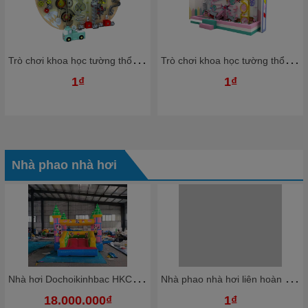
T
rò chơi khoa học tường thổi bóng nhựa Ziczac TTBKB05 Dochoikinhbac Trò chơi hấp dẫn trong nhà bóng
T
rò chơi khoa học tường thổi bóng nhựa Ziczac TTBKB03 Dochoikinhbac Trò chơi hấp dẫn trong nhà bóng
1₫
1₫
Nhà phao nhà hơi
N
hà hơi Dochoikinhbac HKCNH4
N
hà phao nhà hơi liên hoàn NPNHKB03 Dochoikinhbac - Khu trò chơi phao hơi vui nhộn
18.000.000₫
1₫