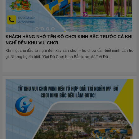
KHÁCH HÀNG NHỚ TÊN ĐỒ CHƠI KINH BẮC TRƯỚC CẢ KHI
NGHĨ ĐẾN KHU VUI CHƠI
Khi một chủ đầu tư nghĩ đến xây sân chơi – họ chưa cần biết mình cần trò
gì. Nhưng họ đã biết: “Gọi Đồ Chơi Kinh Bắc trước đã!” Vì Đồ...