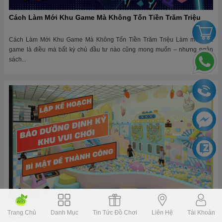
Cách Làm Mới Khu Game Mà Không Tốn Tiền Trăm Triệu
Cách Làm Mới Khu Game Mà Không Tốn Tiền Trăm Triệu Làm mới khu
game là điều mà bất kỳ chủ đầu tư nào cũng mong muốn – nhưng ngân
sách...
Lập Kế Hoạch Bảo Dưỡng Định Kỳ: Bí Mật Để Khu Vui Chơi
Trang Chủ
Danh Mục
Tin Tức Đồ Chơi
Liên Hệ
Tài Khoản
Bền Vững