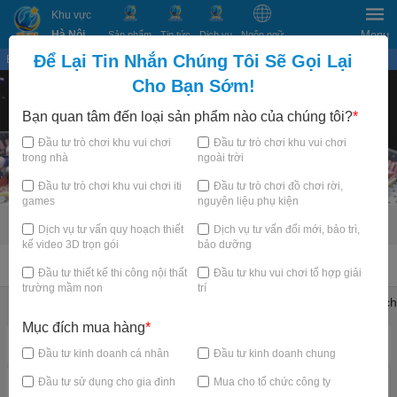
Khu vực
Hà Nội
Menu
Sản phẩm
Tin tức
Dịch vụ
Ngôn ngữ
Để Lại Tin Nhắn Chúng Tôi Sẽ Gọi Lại
Bạn đang xem tại
×
Cho Bạn Sớm!
Bạn quan tâm đến loại sản phẩm nào của chúng tôi?
*
Đầu tư trò chơi khu vui chơi
Đầu tư trò chơi khu vui chơi
trong nhà
ngoài trời
Đầu tư trò chơi khu vui chơi iti
Đầu tư trò chơi đồ chơi rời,
games
nguyên liệu phụ kiện
Dịch vụ tư vấn quy hoạch thiết
Dịch vụ tư vấn đổi mới, bảo trì,
kế video 3D trọn gói
bảo dưỡng
TRANG CHỦ
Đầu tư thiết kế thi công nội thất
Đầu tư khu vui chơi tổ hợp giải
trường mầm non
trí
Khu vui chơi trẻ em trong nhà
Trampoline Park Arena
Thử thách
Mục đích mua hàng
*
Danh mục nổi bật
Đầu tư kinh doanh cá nhân
Đầu tư kinh doanh chung
Đầu tư sử dụng cho gia đình
Mua cho tổ chức công ty