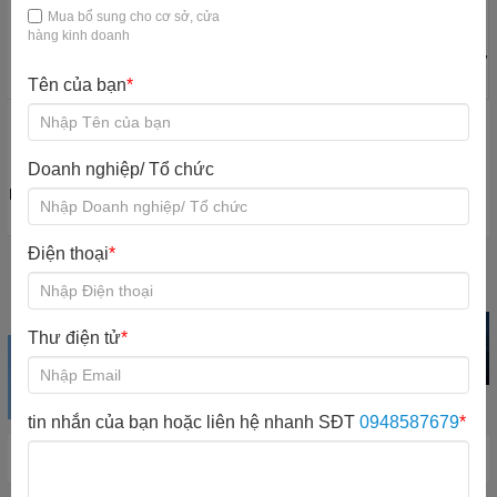
Mua bổ sung cho cơ sở, cửa
hàng kinh doanh
Máy quản lý khu
Quầy thu ngân
Bàn ghế KVC
Đào tạo nhân sự
vui chơi
KVC
Tên của bạn
*
Doanh nghiệp/ Tổ chức
Nội quy quy định
Mổ rộng khu vui
chơi
Điện thoại
*
Khu vui chơi
Trampoline park
Iti Game Giải trí
trong nhà
Xem sản phẩm
Xem sản phẩm
Xem sản phẩm
Thư điện tử
*
tin nhắn của bạn hoặc liên hệ nhanh SĐT
0948587679
*
Hot New Product
Chương trình đã hết hạn