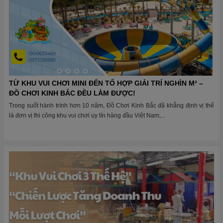
TỪ KHU VUI CHƠI MINI ĐẾN TỔ HỢP GIẢI TRÍ NGHÌN M² –
ĐỒ CHƠI KINH BẮC ĐỀU LÀM ĐƯỢC!
Trong suốt hành trình hơn 10 năm, Đồ Chơi Kinh Bắc đã khẳng định vị thế
là đơn vị thi công khu vui chơi uy tín hàng đầu Việt Nam,...