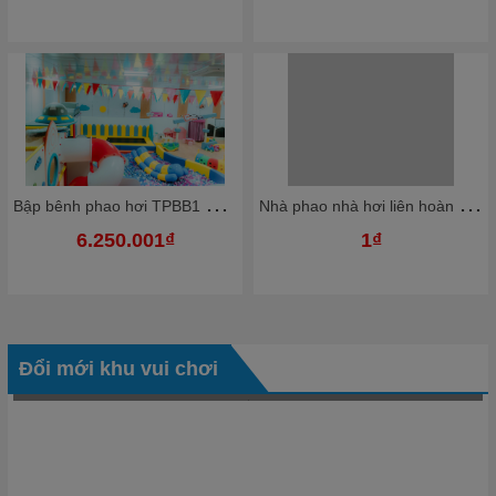
B
ập bênh phao hơi TPBB1 Dochoikinhbac Giải trí hấp dẫn khu vui chơi
N
hà phao nhà hơi liên hoàn NPNHKB02 Dochoikinhbac - Khu trò chơi phao hơi vui nhộn
6.250.001₫
1₫
Đổi mới khu vui chơi