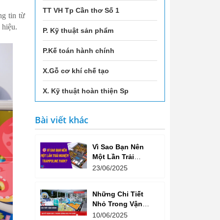
TT VH Tp Cần thơ Số 1
g tin từ
 hiệu.
P. Kỹ thuật sản phẩm
P.Kế toán hành chính
X.Gỗ cơ khí chế tạo
X. Kỹ thuật hoàn thiện Sp
Bài viết khác
Vì Sao Bạn Nên
Một Lần Trải
Nghiệm Trampoline
23/06/2025
Park? Không Chỉ
Là Vui Chơi, Mà
Những Chi Tiết
Còn Là Một Lối
Nhỏ Trong Vận
Sống Năng Động!
Hành Quyết Định
10/06/2025