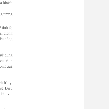
ủa khách
ng tương
 tinh tế,
ại thông
 đều đóng
 sử dụng
 vui chơi
rong quá
ch hàng.
ng. Điều
 khu vui