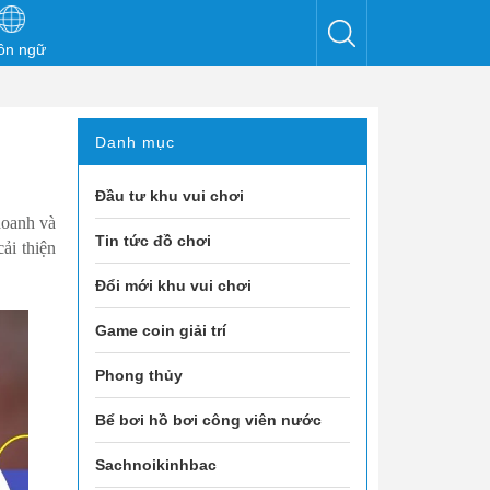
ôn ngữ
g
Danh mục
Đầu tư khu vui chơi
doanh và
Tin tức đồ chơi
ải thiện
Đổi mới khu vui chơi
Game coin giải trí
Phong thủy
Bể bơi hồ bơi công viên nước
Sachnoikinhbac