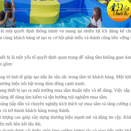
 là một quyết định thông minh và mang lại nhiều lợi ích đáng kể c
cùng khách hàng sẽ tạo ra cơ hội phát triển và thành công bền vững t
thiết bị là một yếu tố quyết định quan trọng để nâng tầm không gian ki
ao gồm:
g trí tinh tế giúp tạo dấu ấn sâu sắc trong tâm trí khách hàng. Một kh
hương hiệu nổi bật trong đám đông cạnh tranh.
ng thiết bị tạo ra môi trường mua sắm thuận tiện và dễ dàng. Việc sắp
 hàng dễ dàng tìm kiếm và tận hưởng trải nghiệm mua sắm.
hàng hấp dẫn và chuyên nghiệp kích thích sự mua sắm và tăng cường 
và trở thành khách hàng trung thành.
ất lượng cao giúp xây dựng thương hiệu mạnh mẽ và đáng tin cậy. Kh
ên mối liên kết lâu dài.
 doanh được cải thiện giúp tăng cường tương tác và giao tiếp giữa kh