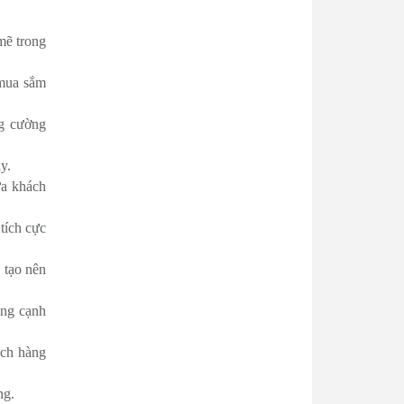
mẽ trong
 mua sắm
ng cường
y.
ữa khách
tích cực
 tạo nên
ông cạnh
ách hàng
ng.