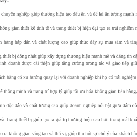
này:
bị chuyên nghiệp giúp thương hiệu tạo dấu ấn và để lại ấn tượng mạnh 
ng gian thiết kế tinh tế và trang thiết bị hiện đại tạo ra trải nghiệm
n hàng hấp dẫn và chất lượng cao giúp thúc đẩy sự mua sắm và tă
thiết bị đồng nhất giúp xây dựng thương hiệu mạnh mẽ và đáng tin cậ
inh doanh được cải thiện giúp tăng cường tương tác và giao tiếp gi
h hàng có xu hướng quay lại với doanh nghiệp khi họ có trải nghiệm 
ế thông minh và trang trí hợp lý giúp tối ưu hóa không gian bán hàng,
nh độc đáo và chất lượng cao giúp doanh nghiệp nổi bật giữa đám đ
và Trang thiết bị giúp tạo ra giá trị thương hiệu cao hơn trong mắt kh
tạo ra không gian sáng tạo và thú vị, giúp thu hút sự chú ý của khách hà