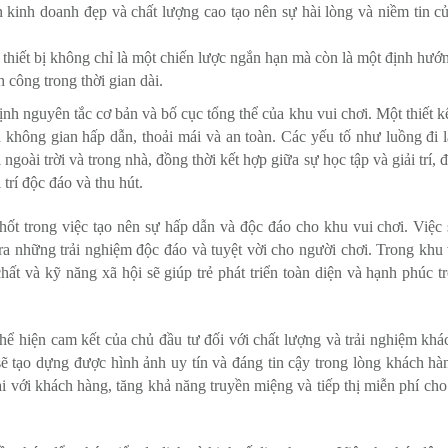
kinh doanh đẹp và chất lượng cao tạo nên sự hài lòng và niềm tin c
 thiết bị không chỉ là một chiến lược ngắn hạn mà còn là một định hướ
 công trong thời gian dài.
nh nguyên tắc cơ bản và bố cục tổng thể của khu vui chơi. Một thiết kế
 không gian hấp dẫn, thoải mái và an toàn. Các yếu tố như luồng đi l
goài trời và trong nhà, đồng thời kết hợp giữa sự học tập và giải trí,
 trí độc đáo và thu hút.
chốt trong việc tạo nên sự hấp dẫn và độc đáo cho khu vui chơi. Việc
ạo ra những trải nghiệm độc đáo và tuyệt vời cho người chơi. Trong khu
chất và kỹ năng xã hội sẽ giúp trẻ phát triển toàn diện và hạnh phúc t
 thể hiện cam kết của chủ đầu tư đối với chất lượng và trải nghiệm khá
ẽ tạo dựng được hình ảnh uy tín và đáng tin cậy trong lòng khách hà
i với khách hàng, tăng khả năng truyền miệng và tiếp thị miễn phí cho