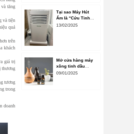
Ẩm và Hệ Thống
 và tăng
Thông Gió
Tại sao Máy Hút
Ẩm là “Cứu Tinh”
 và tiện
cho Khu Vui Chơi
13/02/2025
hiệu quả
Miền Bắc vào Mùa
Xuân?
hơn trên
ủa khách
Mở cửa hàng máy
 giá trị
xông tinh dầu
ị thương
trong các khu vui
09/01/2025
chơi giải trí một ý
ng tương
tưởng độc đáo và
ng trong
thu hút khách
hàng,
ầm doanh