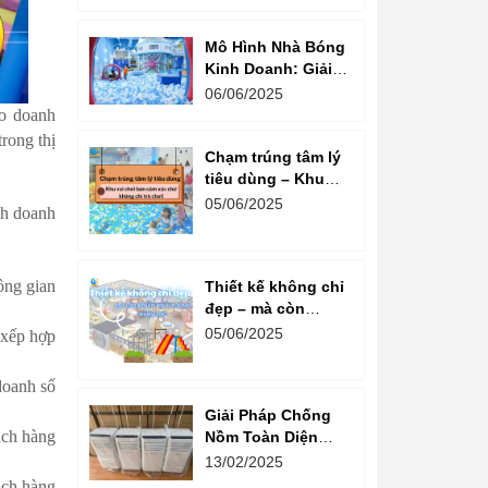
80% Thành Công
Mô Hình Nhà Bóng
Kinh Doanh: Giải
Pháp Khởi Nghiệp
06/06/2025
An Toàn Và Hiệu
ho doanh
Quả
rong thị
Chạm trúng tâm lý
tiêu dùng – Khu
vui chơi bán cảm
05/06/2025
nh doanh
xúc chứ không chỉ
trò chơi!
ông gian
Thiết kế không chỉ
đẹp – mà còn
khiến khách phải
05/06/2025
 xếp hợp
quay lại!
doanh số
Giải Pháp Chống
ách hàng
Nồm Toàn Diện
Cho Khu Vui Chơi:
13/02/2025
Kết Hợp Máy Hút
ách hàng