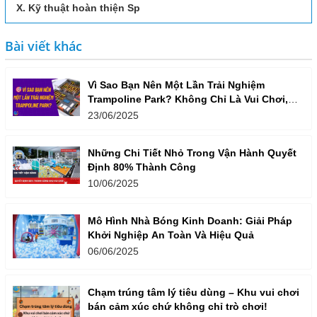
X. Kỹ thuật hoàn thiện Sp
Bài viết khác
Vì Sao Bạn Nên Một Lần Trải Nghiệm
Trampoline Park? Không Chỉ Là Vui Chơi,
Mà Còn Là Một Lối Sống Năng Động!
23/06/2025
Những Chi Tiết Nhỏ Trong Vận Hành Quyết
Định 80% Thành Công
10/06/2025
Mô Hình Nhà Bóng Kinh Doanh: Giải Pháp
Khởi Nghiệp An Toàn Và Hiệu Quả
06/06/2025
Chạm trúng tâm lý tiêu dùng – Khu vui chơi
bán cảm xúc chứ không chỉ trò chơi!