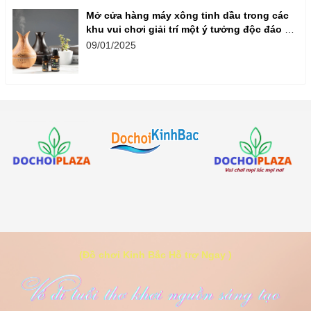
Mở cửa hàng máy xông tinh dầu trong các
khu vui chơi giải trí một ý tưởng độc đáo và
thu hút khách hàng,
09/01/2025
(Đồ chơi Kinh Bắc Hỗ trợ Ngay )