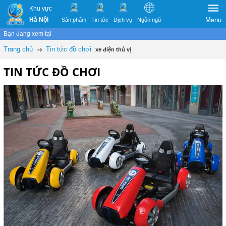
Khu vực
Hà Nội
Menu
Sản phẩm
Tin tức
Dịch vụ
Ngôn ngữ
Bạn đang xem tại
Trang chủ
Tin tức đồ chơi
xe điện thú vị
TIN TỨC ĐỒ CHƠI