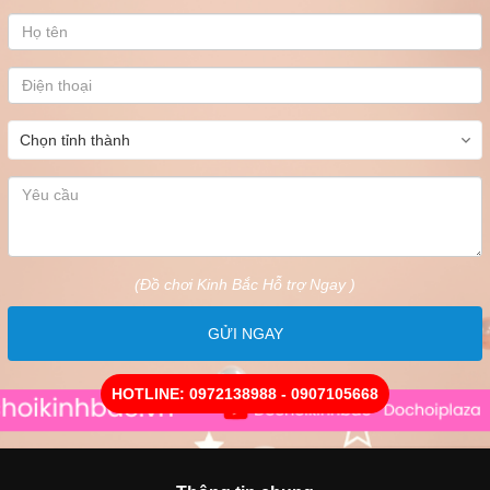
(Đồ chơi Kinh Bắc Hỗ trợ Ngay )
GỬI NGAY
HOTLINE: 0972138988 - 0907105668