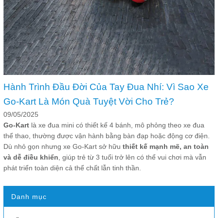
Hành Trình Đầu Đời Của Tay Đua Nhí: Vì Sao Xe
Go-Kart Là Món Quà Tuyệt Vời Cho Trẻ?
09/05/2025
Go-Kart
là xe đua mini có thiết kế 4 bánh, mô phỏng theo xe đua
thể thao, thường được vận hành bằng bàn đạp hoặc động cơ điện.
Dù nhỏ gọn nhưng xe Go-Kart sở hữu
thiết kế mạnh mẽ, an toàn
và dễ điều khiển
, giúp trẻ từ 3 tuổi trở lên có thể vui chơi mà vẫn
phát triển toàn diện cả thể chất lẫn tinh thần.
Danh mục