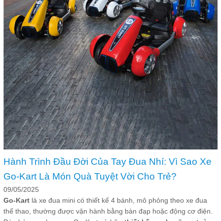
Hành Trình Đầu Đời Của Tay Đua Nhí: Vì Sao Xe
Go-Kart Là Món Quà Tuyệt Vời Cho Trẻ?
09/05/2025
Go-Kart
là xe đua mini có thiết kế 4 bánh, mô phỏng theo xe đua
thể thao, thường được vận hành bằng bàn đạp hoặc động cơ điện.