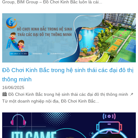
Group, BIM Group – Đồ Chơi Kinh Bắc luôn là cái...
Đồ Chơi Kinh Bắc trong hệ sinh thái các đại đô thị
thông minh
16/06/2025
🏙 Đồ Chơi Kinh Bắc trong hệ sinh thái các đại đô thị thông minh 📌
Từ một doanh nghiệp nội địa, Đồ Chơi Kinh Bắc...