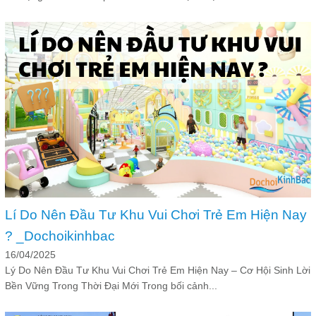
Lí Do Nên Đầu Tư Khu Vui Chơi Trẻ Em Hiện Nay
? _Dochoikinhbac
16/04/2025
Lý Do Nên Đầu Tư Khu Vui Chơi Trẻ Em Hiện Nay – Cơ Hội Sinh Lời
Bền Vững Trong Thời Đại Mới Trong bối cảnh...