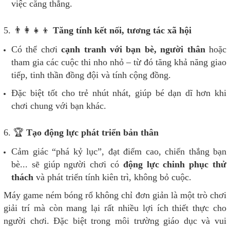
việc căng thẳng.
5. 👨‍👩‍👧‍👦
Tăng tính kết nối, tương tác xã hội
Có thể chơi
cạnh tranh với bạn bè, người thân
hoặc
tham gia các cuộc thi nho nhỏ – từ đó tăng khả năng giao
tiếp, tinh thần đồng đội và tính cộng đồng.
Đặc biệt tốt cho trẻ nhút nhát, giúp bé dạn dĩ hơn khi
chơi chung với bạn khác.
6. 🏆
Tạo động lực phát triển bản thân
Cảm giác “phá kỷ lục”, đạt điểm cao, chiến thắng bạn
bè... sẽ giúp người chơi có
động lực chinh phục thử
thách
và phát triển tính kiên trì, không bỏ cuộc.
Máy game ném bóng rổ không chỉ đơn giản là một trò chơi
giải trí mà còn mang lại rất nhiều lợi ích thiết thực cho
người chơi. Đặc biệt trong môi trường giáo dục và vui