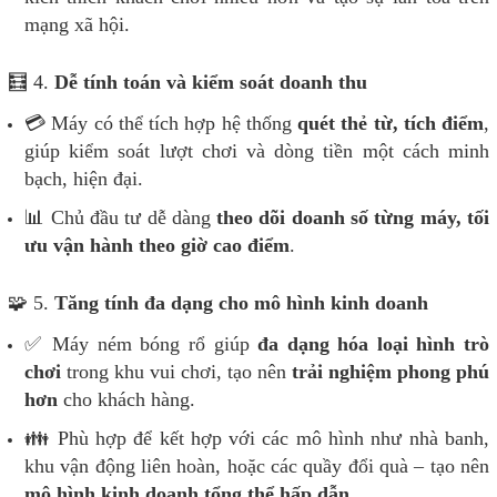
mạng xã hội.
🧮 4.
Dễ tính toán và kiểm soát doanh thu
💳 Máy có thể tích hợp hệ thống
quét thẻ từ, tích điểm
,
giúp kiểm soát lượt chơi và dòng tiền một cách minh
bạch, hiện đại.
📊 Chủ đầu tư dễ dàng
theo dõi doanh số từng máy, tối
ưu vận hành theo giờ cao điểm
.
🧩 5.
Tăng tính đa dạng cho mô hình kinh doanh
✅ Máy ném bóng rổ giúp
đa dạng hóa loại hình trò
chơi
trong khu vui chơi, tạo nên
trải nghiệm phong phú
hơn
cho khách hàng.
👪 Phù hợp để kết hợp với các mô hình như nhà banh,
khu vận động liên hoàn, hoặc các quầy đổi quà – tạo nên
mô hình kinh doanh tổng thể hấp dẫn
.