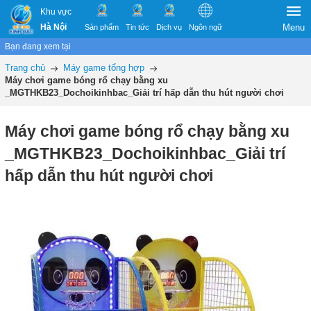
Khu vực
Hà Nội
Menu
Sản phẩm
Tin tức
Dịch vụ
Ngôn ngữ
Bạn đang xem tại
Trang chủ
Máy game tổng hợp
Máy chơi game bóng rổ chạy bằng xu
_MGTHKB23_Dochoikinhbac_Giải trí hấp dẫn thu hút người chơi
Máy chơi game bóng rổ chạy bằng xu
_MGTHKB23_Dochoikinhbac_Giải trí
hấp dẫn thu hút người chơi