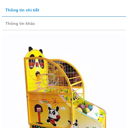
Thông tin chi tiết
Thông tin khác