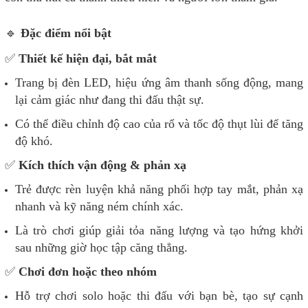
🔹
Đặc điểm nổi bật
✅
Thiết kế hiện đại, bắt mắt
Trang bị đèn LED, hiệu ứng âm thanh sống động, mang
lại cảm giác như đang thi đấu thật sự.
Có thể điều chỉnh độ cao của rổ và tốc độ thụt lùi để tăng
độ khó.
✅
Kích thích vận động & phản xạ
Trẻ được rèn luyện khả năng phối hợp tay mắt, phản xạ
nhanh và kỹ năng ném chính xác.
Là trò chơi giúp giải tỏa năng lượng và tạo hứng khởi
sau những giờ học tập căng thẳng.
✅
Chơi đơn hoặc theo nhóm
Hỗ trợ chơi solo hoặc thi đấu với bạn bè, tạo sự cạnh