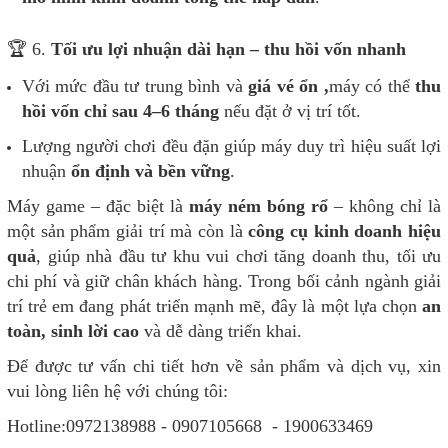
🏆 6.
Tối ưu lợi nhuận dài hạn – thu hồi vốn nhanh
Với mức đầu tư trung bình và
giá vé ổn ,
máy có thể
thu
hồi vốn chỉ sau 4–6 tháng
nếu đặt ở vị trí tốt.
Lượng người chơi đều đặn giúp máy duy trì hiệu suất lợi
nhuận
ổn định và bền vững
.
Máy game – đặc biệt là
máy ném bóng rổ
– không chỉ là
một sản phẩm giải trí mà còn là
công cụ kinh doanh hiệu
quả
, giúp nhà đầu tư khu vui chơi tăng doanh thu, tối ưu
chi phí và giữ chân khách hàng. Trong bối cảnh ngành giải
trí trẻ em đang phát triển mạnh mẽ, đây là một lựa chọn
an
toàn, sinh lời cao
và dễ dàng triển khai.
Để được tư vấn chi tiết hơn về sản phẩm và dịch vụ, xin
vui lòng liên hệ với chúng tôi:
Hotline:0972138988 - 0907105668 - 1900633469