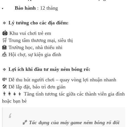
Bảo hành
: 12 tháng
🔹
Lý tưởng cho các địa điểm:
🏟️ Khu vui chơi trẻ em
🛒 Trung tâm thương mại, siêu thị
🏫 Trường học, nhà thiếu nhi
🎪 Hội chợ, sự kiện gia đình
🔹
Lợi ích khi đầu tư máy ném bóng rổ:
💸 Dễ thu hút người chơi – quay vòng lợi nhuận nhanh
🛠️ Dễ lắp đặt, bảo trì đơn giản
👨‍👩‍👧‍👦 Tăng tính tương tác giữa các thành viên gia đình
hoặc bạn bè
🏀
Tác dụng của máy game ném bóng rổ đối