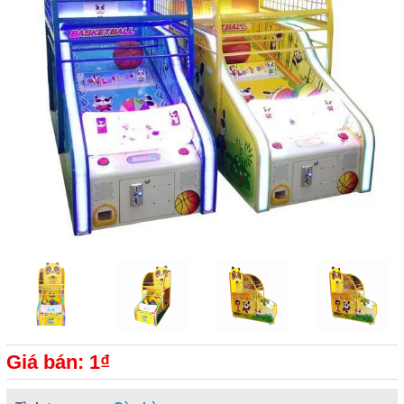
Giá bán: 1₫