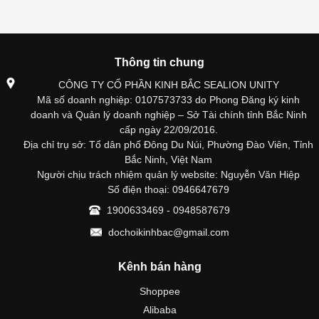
Thông tin chung
CÔNG TY CỔ PHẦN KINH BẮC SEALION UNITY
Mã số doanh nghiệp: 0107573733 do Phong Đăng ký kinh
doanh và Quản lý doanh nghiệp – Sở Tài chính tỉnh Bắc Ninh
cấp ngày 22/09/2016.
Địa chỉ trụ sở: Tổ dân phố Đông Du Núi, Phường Đào Viên, Tỉnh
Bắc Ninh, Việt Nam
Người chịu trách nhiệm quản lý website: Nguyễn Văn Hiệp
Số điện thoại: 0946647679
1900633469 - 0948587679
dochoikinhbac@gmail.com
Kênh bán hàng
Shoppee
Alibaba