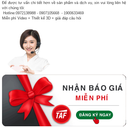
Để được tư vấn chi tiết hơn về sản phẩm và dịch vụ, xin vui lòng liên hệ
với chúng tôi:
Hotline:0972138988 - 0907105668 - 1900633469
Miễn phí Video + Thiết kế 3D + giải đáp câu hỏi