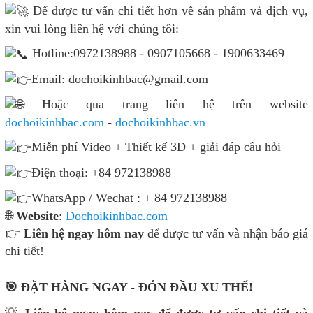
Để được tư vấn chi tiết hơn về sản phẩm và dịch vụ,
xin vui lòng liên hệ với chúng tôi:
Hotline:0972138988 - 0907105668 - 1900633469
Email: dochoikinhbac@gmail.com
Hoặc qua trang liên hệ trên website
dochoikinhbac.com
-
dochoikinhbac.vn
Miễn phí Video + Thiết kế 3D + giải đáp câu hỏi
Điện thoại: +84 972138988
WhatsApp / Wechat : + 84 972138988
🌐
Website
:
Dochoikinhbac.com
👉
Liên hệ ngay hôm nay
để được tư vấn và nhận báo giá
chi tiết!
🎯 ĐẶT HÀNG NGAY - ĐÓN ĐẦU XU THẾ!