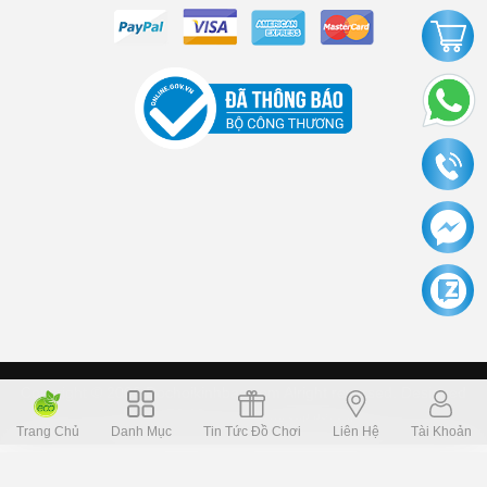
Copyright © 2006 Dochoikinhbac.com Alright reversed. Designed
Dochoikinhbac.vn
.
cung cấp bởi sapo
Trang Chủ
Danh Mục
Tin Tức Đồ Chơi
Liên Hệ
Tài Khoản