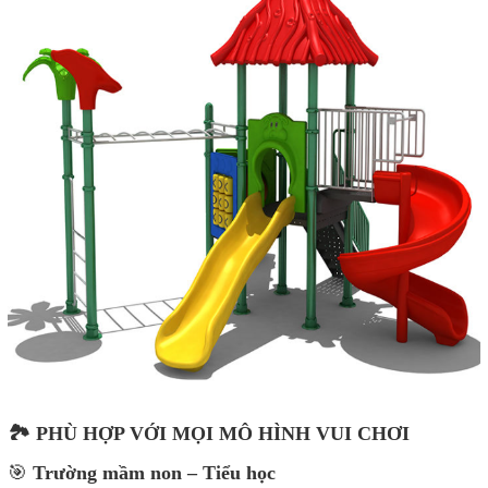
🏞 PHÙ HỢP VỚI MỌI MÔ HÌNH VUI CHƠI
🎯
Trường mầm non – Tiểu học