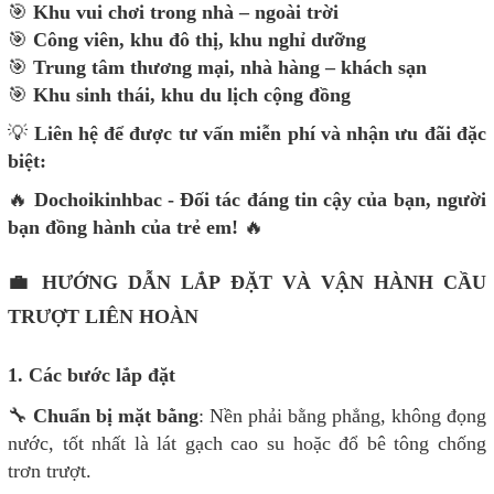
🎯
Khu vui chơi trong nhà – ngoài trời
🎯
Công viên, khu đô thị, khu nghỉ dưỡng
🎯
Trung tâm thương mại, nhà hàng – khách sạn
🎯
Khu sinh thái, khu du lịch cộng đồng
💡
Liên hệ để được tư vấn miễn phí và nhận ưu đãi đặc
biệt:
🔥
Dochoikinhbac - Đối tác đáng tin cậy của bạn, người
bạn đồng hành của trẻ em!
🔥
💼 HƯỚNG DẪN LẮP ĐẶT VÀ VẬN HÀNH CẦU
TRƯỢT LIÊN HOÀN
1. Các bước lắp đặt
🔧
Chuẩn bị mặt bằng
: Nền phải bằng phẳng, không đọng
nước, tốt nhất là lát gạch cao su hoặc đổ bê tông chống
trơn trượt.