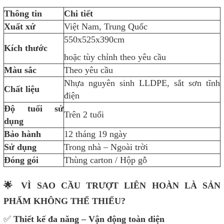
Thông tin
Chi tiết
Xuất xứ
Việt Nam, Trung Quốc
550x525x390cm
Kích thước
hoặc tùy chỉnh theo yêu cầu
Màu sắc
Theo yêu cầu
Nhựa nguyên sinh LLDPE, sắt sơn tĩnh
Chất liệu
điện
Độ tuổi sử
Trên 2 tuổi
dụng
Bảo hành
12 tháng 19 ngày
Sử dụng
Trong nhà – Ngoài trời
Đóng gói
Thùng carton / Hộp gỗ
🌟 VÌ SAO CẦU TRƯỢT LIÊN HOÀN LÀ SẢN
PHẨM KHÔNG THỂ THIẾU?
✅
Thiết kế đa năng – Vận động toàn diện