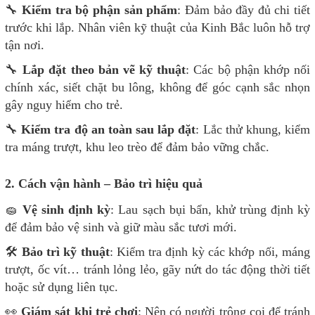
🔧
Kiểm tra bộ phận sản phẩm
: Đảm bảo đầy đủ chi tiết
trước khi lắp. Nhân viên kỹ thuật của Kinh Bắc luôn hỗ trợ
tận nơi.
🔧
Lắp đặt theo bản vẽ kỹ thuật
: Các bộ phận khớp nối
chính xác, siết chặt bu lông, không để góc cạnh sắc nhọn
gây nguy hiểm cho trẻ.
🔧
Kiểm tra độ an toàn sau lắp đặt
: Lắc thử khung, kiểm
tra máng trượt, khu leo trèo để đảm bảo vững chắc.
2. Cách vận hành – Bảo trì hiệu quả
🧽
Vệ sinh định kỳ
: Lau sạch bụi bẩn, khử trùng định kỳ
để đảm bảo vệ sinh và giữ màu sắc tươi mới.
🛠
Bảo trì kỹ thuật
: Kiểm tra định kỳ các khớp nối, máng
trượt, ốc vít… tránh lỏng lẻo, gãy nứt do tác động thời tiết
hoặc sử dụng liên tục.
👀
Giám sát khi trẻ chơi
: Nên có người trông coi để tránh