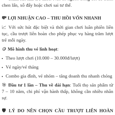
chen lấn, xô đẩy hoặc chơi sai tư thế.
💸 LỢI NHUẬN CAO – THU HỒI VỐN NHANH
📈 Với sức hút đặc biệt và thời gian chơi luân phiên liên
tục, cầu trượt liên hoàn cho phép phục vụ hàng trăm lượt
trẻ mỗi ngày.
🪙
Mô hình thu vé linh hoạt
:
Theo lượt chơi (10.000 – 30.000đ/lượt)
Vé ngày/vé tháng
Combo gia đình, vé nhóm – tăng doanh thu nhanh chóng
🎯
Đầu tư 1 lần – Thu về dài hạn
: Tuổi thọ sản phẩm từ
7 – 10 năm, chi phí vận hành thấp, không cần nhiều nhân
sự.
🛡 LÝ DO NÊN CHỌN CẦU TRƯỢT LIÊN HOÀN