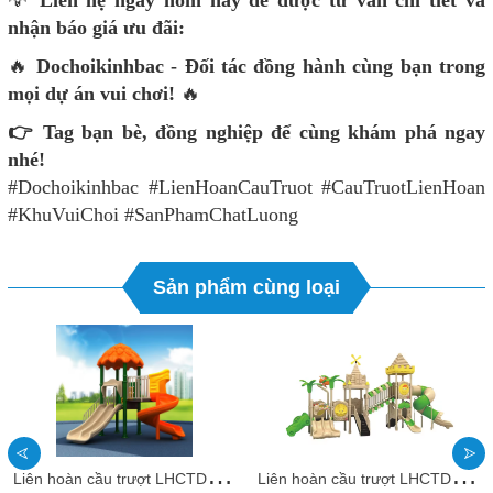
💡
Liên hệ ngay hôm nay để được tư vấn chi tiết và
nhận báo giá ưu đãi:
🔥
Dochoikinhbac - Đối tác đồng hành cùng bạn trong
mọi dự án vui chơi!
🔥
👉 Tag bạn bè, đồng nghiệp để cùng khám phá ngay
nhé!
#Dochoikinhbac #LienHoanCauTruot #CauTruotLienHoan
#KhuVuiChoi #SanPhamChatLuong
Sản phẩm cùng loại
L
iên hoàn cầu trượt LHCTDTKB82 Dochoikinhbac - Trò chơi công viên thu hút bền bỉ
L
iên hoàn cầu trượt LHCTDTKB81 Dochoikinhbac - Trò chơi công viên thu hút bền bỉ