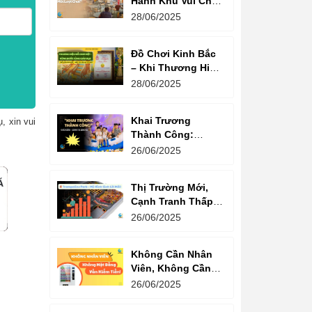
Hành Khu Vui Chơi
3 Thế Hệ – Tối Đa
28/06/2025
Hóa Doanh Thu
Mỗi Lượt Chơi
Đồ Chơi Kinh Bắc
– Khi Thương Hiệu
Vững Mạnh Bắt
28/06/2025
Đầu Từ Niềm Tin
Của Ông Lớn
Khai Trương
, xin vui
Thành Công:
Khách Nườm
26/06/2025
Nượp, Lợi Nhuận
Bùng Nổ – Bí
Thị Trường Mới,
Quyết Là Gì?
Cạnh Tranh Thấp –
Trampoline Park Là
26/06/2025
Lựa Chọn Vàng
Không Cần Nhân
Viên, Không Cần
Cửa Hàng – Chỉ
26/06/2025
Cần Máy Bán
Hàng!