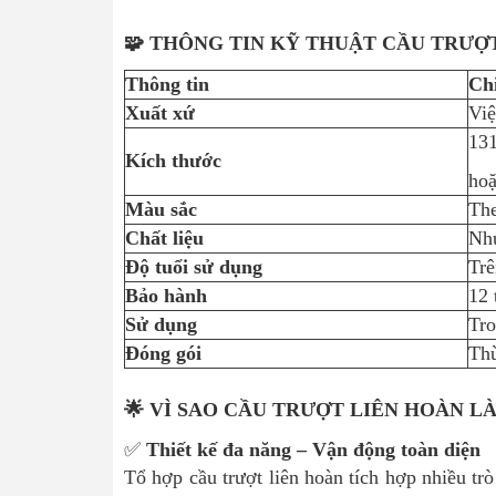
🧩 THÔNG TIN KỸ THUẬT CẦU TRƯỢ
Thông tin
Chi
Xuất xứ
Vi
13
Kích thước
hoặ
Màu sắc
The
Chất liệu
Nhự
Độ tuổi sử dụng
Trê
Bảo hành
12 
Sử dụng
Tro
Đóng gói
Thù
🌟 VÌ SAO CẦU TRƯỢT LIÊN HOÀN L
✅
Thiết kế đa năng – Vận động toàn diện
Tổ hợp cầu trượt liên hoàn tích hợp nhiều trò