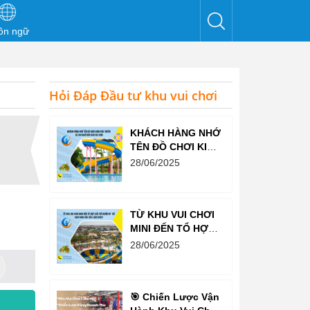
ôn ngữ
Hỏi Đáp Đầu tư khu vui chơi
KHÁCH HÀNG NHỚ
TÊN ĐỒ CHƠI KINH
BẮC TRƯỚC CẢ
28/06/2025
KHI NGHĨ ĐẾN KHU
VUI CHƠI
TỪ KHU VUI CHƠI
MINI ĐẾN TỔ HỢP
GIẢI TRÍ NGHÌN M²
28/06/2025
– ĐỒ CHƠI KINH
BẮC ĐỀU LÀM
ĐƯỢC!
🎯 Chiến Lược Vận