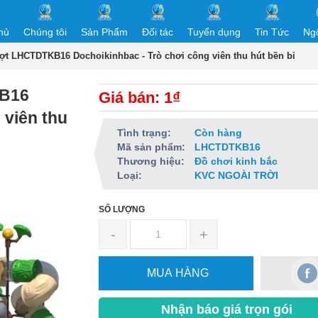
hủ
Chúng tôi
Sản Phẩm
Đối tác
Tuyển dụng
Tin Tức
Ng
ượt LHCTDTKB16 Dochoikinhbac - Trò chơi công viên thu hút bền bỉ
KB16
Giá bán: 1₫
 viên thu
Tình trạng:
Còn hàng
Mã sản phẩm:
LHCTDTKB16
Thương hiệu:
Đồ chơi kinh bắc
Loại:
KVC NGOÀI TRỜI
SỐ LƯỢNG
-
+
MUA HÀNG
Nhận báo giá trọn gói