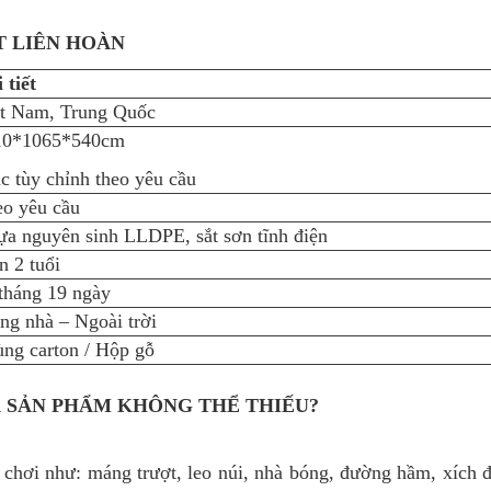
T LIÊN HOÀN
 tiết
ệt Nam, Trung Quốc
10*1065*540cm
c tùy chỉnh theo yêu cầu
o yêu cầu
a nguyên sinh LLDPE, sắt sơn tĩnh điện
n 2 tuổi
tháng 19 ngày
ng nhà – Ngoài trời
ng carton / Hộp gỗ
À SẢN PHẨM KHÔNG THỂ THIẾU?
 chơi như: máng trượt, leo núi, nhà bóng, đường hầm, xích đu