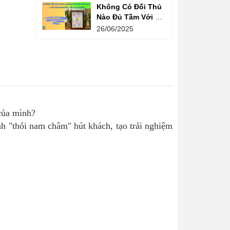
Không Có Đối Thủ
Nào Đủ Tầm Với Đồ
Chơi Kinh Bắc
26/06/2025
Trong Ngành Vui
Chơi Tại Việt Nam
ủa mình?
nh "thỏi nam châm" hút khách, tạo trải nghiệm