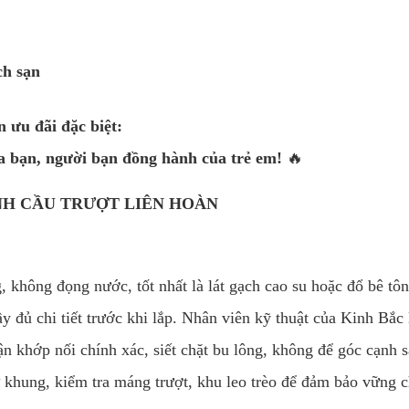
ch sạn
 ưu đãi đặc biệt:
ủa bạn, người bạn đồng hành của trẻ em!
🔥
NH CẦU TRƯỢT LIÊN HOÀN
, không đọng nước, tốt nhất là lát gạch cao su hoặc đổ bê tôn
y đủ chi tiết trước khi lắp. Nhân viên kỹ thuật của Kinh Bắc 
ận khớp nối chính xác, siết chặt bu lông, không để góc cạnh 
ử khung, kiểm tra máng trượt, khu leo trèo để đảm bảo vững c