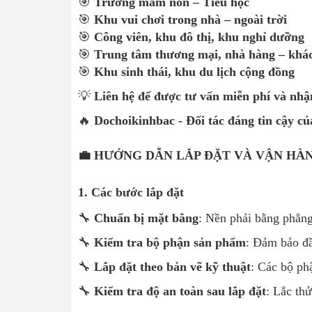
🎯
Trường mầm non – Tiểu học
🎯
Khu vui chơi trong nhà – ngoài trời
🎯
Công viên, khu đô thị, khu nghỉ dưỡng
🎯
Trung tâm thương mại, nhà hàng – khá
🎯
Khu sinh thái, khu du lịch cộng đồng
💡
Liên hệ để được tư vấn miễn phí và nhận
🔥
Dochoikinhbac - Đối tác đáng tin cậy c
💼 HƯỚNG DẪN LẮP ĐẶT VÀ VẬN HÀ
1. Các bước lắp đặt
🔧
Chuẩn bị mặt bằng
: Nền phải bằng phẳng
🔧
Kiểm tra bộ phận sản phẩm
: Đảm bảo đầ
🔧
Lắp đặt theo bản vẽ kỹ thuật
: Các bộ ph
🔧
Kiểm tra độ an toàn sau lắp đặt
: Lắc th