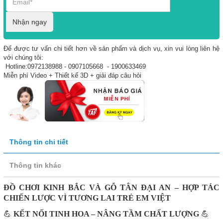
Nhận ngay
Để được tư vấn chi tiết hơn về sản phẩm và dịch vụ, xin vui lòng liên hệ
với chúng tôi:
Hotline:0972138988 - 0907105668 - 1900633469
Miễn phí Video + Thiết kế 3D + giải đáp câu hỏi
Thông tin chi tiết
Thông tin khác
ĐỒ CHƠI KINH BẮC VÀ GỖ TÂN ĐẠI AN – HỢP TÁC
CHIẾN LƯỢC VÌ TƯƠNG LAI TRẺ EM VIỆT
💪
KẾT NỐI TINH HOA – NÂNG TẦM CHẤT LƯỢNG
💪