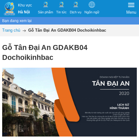
Khu vực
Hà Nội
Menu
Sản phẩm
Tin tức
Dịch vụ
Ngôn ngữ
Bạn đang xem tại
Trang chủ
Gỗ Tân Đại An GDAKB04 Dochoikinhbac
Gỗ Tân Đại An GDAKB04
Dochoikinhbac