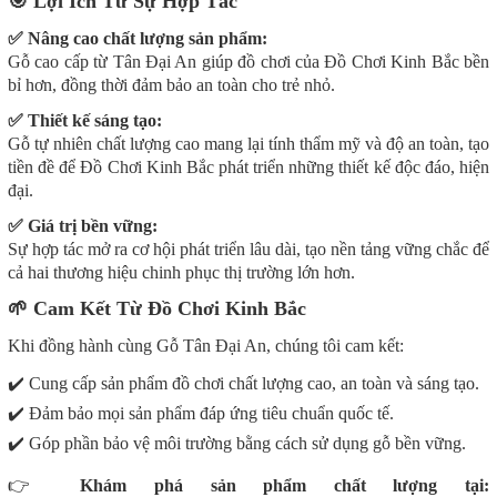
🎯
Lợi Ích Từ Sự Hợp Tác
✅
Nâng cao chất lượng sản phẩm:
Gỗ cao cấp từ Tân Đại An giúp đồ chơi của Đồ Chơi Kinh Bắc bền
bỉ hơn, đồng thời đảm bảo an toàn cho trẻ nhỏ.
✅
Thiết kế sáng tạo:
Gỗ tự nhiên chất lượng cao mang lại tính thẩm mỹ và độ an toàn, tạo
tiền đề để Đồ Chơi Kinh Bắc phát triển những thiết kế độc đáo, hiện
đại.
✅
Giá trị bền vững:
Sự hợp tác mở ra cơ hội phát triển lâu dài, tạo nền tảng vững chắc để
cả hai thương hiệu chinh phục thị trường lớn hơn.
🌱
Cam Kết Từ Đồ Chơi Kinh Bắc
Khi đồng hành cùng Gỗ Tân Đại An, chúng tôi cam kết:
✔️
Cung cấp sản phẩm đồ chơi chất lượng cao, an toàn và sáng tạo.
✔️
Đảm bảo mọi sản phẩm đáp ứng tiêu chuẩn quốc tế.
✔️
Góp phần bảo vệ môi trường bằng cách sử dụng gỗ bền vững.
👉
Khám phá sản phẩm chất lượng tại: