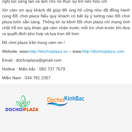
nghị lực sáng tạo và làm cho nó thực sự trở nên hữu ích.
Xin cảm ơn quý khách đã giúp đỡ ủng hộ cũng như đã đồng hành
cùng Đồ chơi plaza Nếu quý khách có bất kỳ ý tưởng nào Đồ chơi
plaza luôn sẵn sàng. Thông tin từ kênh Đồ chơi plaza chỉ mang tính
chất hỗ trợ qúy khán giả cảm nhận trước mỗi trò chơi trước khi đưa
ra quyết định phù hợp và lựa trọn tốt hơn.
Đồ chơi plaza trân trọng cảm ơn !
Website: www.
http://dochoiplaza.vn
– www.
http://dochoiplaza.com
Email : dochoiplaza@gmail.com
Hotline : Miền bắc : 082.737.7679
Miền Nam : 034.781.2357