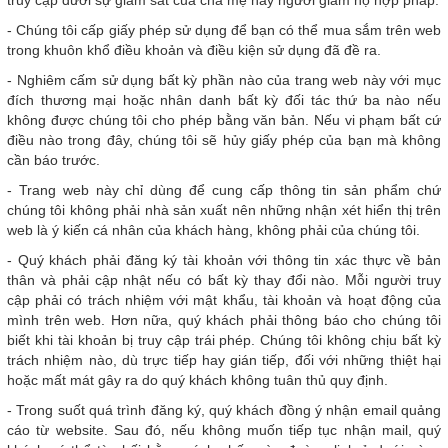
truy cập dưới sự giám sát của cha mẹ hay người giám hộ hợp pháp.
- Chúng tôi cấp giấy phép sử dụng để bạn có thể mua sắm trên web
trong khuôn khổ điều khoản và điều kiện sử dụng đã đề ra.
- Nghiêm cấm sử dụng bất kỳ phần nào của trang web này với mục
đích thương mại hoặc nhân danh bất kỳ đối tác thứ ba nào nếu
không được chúng tôi cho phép bằng văn bản. Nếu vi phạm bất cứ
điều nào trong đây, chúng tôi sẽ hủy giấy phép của bạn mà không
cần báo trước.
- Trang web này chỉ dùng để cung cấp thông tin sản phẩm chứ
chúng tôi không phải nhà sản xuất nên những nhận xét hiển thị trên
web là ý kiến cá nhân của khách hàng, không phải của chúng tôi.
- Quý khách phải đăng ký tài khoản với thông tin xác thực về bản
thân và phải cập nhật nếu có bất kỳ thay đổi nào. Mỗi người truy
cập phải có trách nhiệm với mật khẩu, tài khoản và hoạt động của
mình trên web. Hơn nữa, quý khách phải thông báo cho chúng tôi
biết khi tài khoản bị truy cập trái phép. Chúng tôi không chịu bất kỳ
trách nhiệm nào, dù trực tiếp hay gián tiếp, đối với những thiệt hại
hoặc mất mát gây ra do quý khách không tuân thủ quy định.
- Trong suốt quá trình đăng ký, quý khách đồng ý nhận email quảng
cáo từ website. Sau đó, nếu không muốn tiếp tục nhận mail, quý