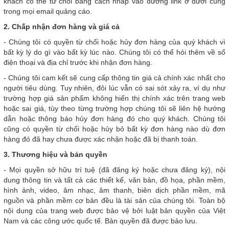
khách có thể từ chối bằng cách nhấp vào đường link ở dưới cùng
trong mọi email quảng cáo.
2. Chấp nhận đơn hàng và giá cả
- Chúng tôi có quyền từ chối hoặc hủy đơn hàng của quý khách vì
bất kỳ lý do gì vào bất kỳ lúc nào. Chúng tôi có thể hỏi thêm về số
điện thoại và địa chỉ trước khi nhận đơn hàng.
- Chúng tôi cam kết sẽ cung cấp thông tin giá cả chính xác nhất cho
người tiêu dùng. Tuy nhiên, đôi lúc vẫn có sai sót xảy ra, ví dụ như
trường hợp giá sản phẩm không hiển thị chính xác trên trang web
hoặc sai giá, tùy theo từng trường hợp chúng tôi sẽ liên hệ hướng
dẫn hoặc thông báo hủy đơn hàng đó cho quý khách. Chúng tôi
cũng có quyền từ chối hoặc hủy bỏ bất kỳ đơn hàng nào dù đơn
hàng đó đã hay chưa được xác nhận hoặc đã bị thanh toán.
3. Thương hiệu và bản quyền
- Mọi quyền sở hữu trí tuệ (đã đăng ký hoặc chưa đăng ký), nội
dung thông tin và tất cả các thiết kế, văn bản, đồ họa, phần mềm,
hình ảnh, video, âm nhạc, âm thanh, biên dịch phần mềm, mã
nguồn và phần mềm cơ bản đều là tài sản của chúng tôi. Toàn bộ
nội dung của trang web được bảo vệ bởi luật bản quyền của Việt
Nam và các công ước quốc tế. Bản quyền đã được bảo lưu.