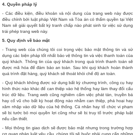
4. Quyền pháp lý
- Các điều kiện, điều khoản và nội dung của trang web này được
điều chỉnh bởi luật pháp Việt Nam và Tòa án có thẩm quyền tại Việt
Nam sẽ giải quyết bất kỳ tranh chấp nào phát sinh từ việc sử dụng
trái phép trang web này.
5. Quy định về bảo mật
- Trang web của chúng tôi coi trọng việc bảo mật thông tin và sử
dụng các biện pháp tốt nhất bảo vệ thông tin và việc thanh toán của
quý khách. Thông tin của quý khách trong quá trình thanh toán sẽ
được mã hóa để đảm bảo an toàn. Sau khi quý khách hoàn thành
quá trình đặt hàng, quý khách sẽ thoát khỏi chế độ an toàn.
- Quý khách không được sử dụng bất kỳ chương trình, công cụ hay
hình thức nào khác để can thiệp vào hệ thống hay làm thay đổi cấu
trúc dữ liệu. Trang web cũng nghiêm cấm việc phát tán, truyền bá
hay cổ vũ cho bất kỳ hoạt động nào nhằm can thiệp, phá hoại hay
xâm nhập vào dữ liệu của hệ thống. Cá nhân hay tổ chức vi phạm
sẽ bị tước bỏ mọi quyền lợi cũng như sẽ bị truy tố trước pháp luật
nếu cần thiết.
- Mọi thông tin giao dịch sẽ được bảo mật nhưng trong trường hợp
cơ quan pháp luật yêu cầu, chúng tôi sẽ buộc phải cung cấp những