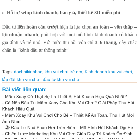
Hỗ trợ
setup kinh doanh, báo giá, thiết kế 3D miễn phí
Đầu tư
liên hoàn cầu trượt
hiện là lựa chọn
an toàn – vốn thấp –
lợi nhuận nhanh
, phù hợp với mọi mô hình kinh doanh có khách
gia đình và trẻ nhỏ. Với mức thu hồi vốn chỉ
3–6 tháng
, đây chắc
chắn là “kênh đầu tư thông minh”
Tags:
dochoikinhbac,
khu vui chơi trẻ em,
Kinh doanh khu vui chơi,
lắp đặt khu vui chơi,
đầu tư khu vui chơi
Bài viết liên quan:
-
Mâm Xoay Có Thật Sự Là Thiết Bị Hút Khách Hiệu Quả Nhất?
-
Có Nên Đầu Tư Mâm Xoay Cho Khu Vui Chơi? Giải Pháp Thu Hút
Khách Hiệu Quả
-
Mâm Xoay Khu Vui Chơi Cho Bé – Thiết Kế An Toàn, Thu Hút Mọi
Ánh Nhìn
-
🏖️ Đầu Tư Nhà Phao Hơi Trên Biển – Mô Hình Hút Khách Dịp Hè
-
Chiến Lược Marketing Khu Vui Chơi Giúp Duy Trì Khách Ổn Định