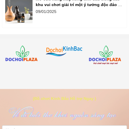
khu vui chơi giải trí một ý tưởng độc đáo và
thu hút khách hàng,
09/01/2025
(Đồ chơi Kinh Bắc Hỗ trợ Ngay )