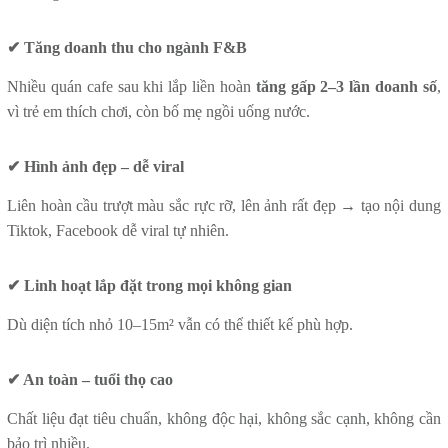
✔ Tăng doanh thu cho ngành F&B
Nhiều quán cafe sau khi lắp liền hoàn
tăng gấp 2–3 lần doanh số
,
vì trẻ em thích chơi, còn bố mẹ ngồi uống nước.
✔ Hình ảnh đẹp – dễ viral
Liên hoàn cầu trượt màu sắc rực rỡ, lên ảnh rất đẹp → tạo nội dung
Tiktok, Facebook dễ viral tự nhiên.
✔ Linh hoạt lắp đặt trong mọi không gian
Dù diện tích nhỏ 10–15m² vẫn có thể thiết kế phù hợp.
✔ An toàn – tuổi thọ cao
Chất liệu đạt tiêu chuẩn, không độc hại, không sắc cạnh, không cần
bảo trì nhiều.