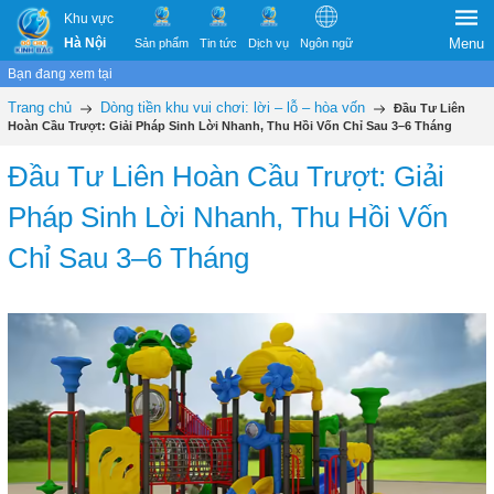
Khu vực
Hà Nội
Menu
Sản phẩm
Tin tức
Dịch vụ
Ngôn ngữ
Bạn đang xem tại
Trang chủ
Dòng tiền khu vui chơi: lời – lỗ – hòa vốn
Đầu Tư Liên
Hoàn Cầu Trượt: Giải Pháp Sinh Lời Nhanh, Thu Hồi Vốn Chỉ Sau 3–6 Tháng
Đầu Tư Liên Hoàn Cầu Trượt: Giải
Pháp Sinh Lời Nhanh, Thu Hồi Vốn
Chỉ Sau 3–6 Tháng