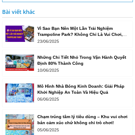
Bài viết khác
Vì Sao Bạn Nên Một Lần Trải Nghiệm
Trampoline Park? Không Chỉ Là Vui Chơi,
Mà Còn Là Một Lối Sống Năng Động!
23/06/2025
Những Chi Tiết Nhỏ Trong Vận Hành Quyết
Định 80% Thành Công
10/06/2025
Mô Hình Nhà Bóng Kinh Doanh: Giải Pháp
Khởi Nghiệp An Toàn Và Hiệu Quả
06/06/2025
Chạm trúng tâm lý tiêu dùng – Khu vui chơi
bán cảm xúc chứ không chỉ trò chơi!
05/06/2025