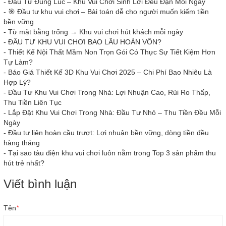
-
Đầu Tư Đúng Lúc – Khu Vui Chơi Sinh Lời Đều Đặn Mỗi Ngày
-
🎯 Đầu tư khu vui chơi – Bài toán dễ cho người muốn kiếm tiền
bền vững
-
Từ mặt bằng trống → Khu vui chơi hút khách mỗi ngày
-
ĐẦU TƯ KHU VUI CHƠI BAO LÂU HOÀN VỐN?
-
Thiết Kế Nội Thất Mầm Non Trọn Gói Có Thực Sự Tiết Kiệm Hơn
Tự Làm?
-
Báo Giá Thiết Kế 3D Khu Vui Chơi 2025 – Chi Phí Bao Nhiêu Là
Hợp Lý?
-
Đầu Tư Khu Vui Chơi Trong Nhà: Lợi Nhuận Cao, Rủi Ro Thấp,
Thu Tiền Liên Tục
-
Lắp Đặt Khu Vui Chơi Trong Nhà: Đầu Tư Nhỏ – Thu Tiền Đều Mỗi
Ngày
-
Đầu tư liên hoàn cầu trượt: Lợi nhuận bền vững, dòng tiền đều
hàng tháng
-
Tại sao tàu điện khu vui chơi luôn nằm trong Top 3 sản phẩm thu
hút trẻ nhất?
Viết bình luận
Tên
*