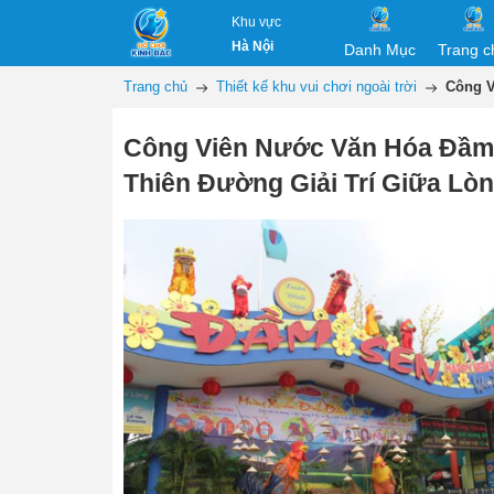
Khu vực
Hà Nội
Danh Mục
Trang c
Trang chủ
Thiết kế khu vui chơi ngoài trời
Công V
Công Viên Nước Văn Hóa Đầm
Thiên Đường Giải Trí Giữa Lò