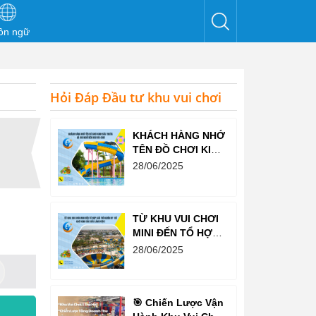
ôn ngữ
Hỏi Đáp Đầu tư khu vui chơi
KHÁCH HÀNG NHỚ
TÊN ĐỒ CHƠI KINH
BẮC TRƯỚC CẢ
28/06/2025
KHI NGHĨ ĐẾN KHU
VUI CHƠI
TỪ KHU VUI CHƠI
MINI ĐẾN TỔ HỢP
GIẢI TRÍ NGHÌN M²
28/06/2025
– ĐỒ CHƠI KINH
BẮC ĐỀU LÀM
ĐƯỢC!
🎯 Chiến Lược Vận