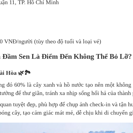
uận 11, TP. Hồ Chí Minh
0 VNĐ/người (tùy theo độ tuổi và loại vé)
a Đầm Sen Là Điểm Đến Không Thể Bỏ Lỡ?
ài Hòa 🌿🏞
ong đó 60% là cây xanh và hồ nước tạo nên một không 
 tưởng để thư giãn, tránh xa nhịp sống hối hả của thành
quan tuyệt đẹp, phù hợp để chụp ảnh check-in và tận h
bóng cây, tạo cảm giác mát mẻ, dễ chịu khi di chuyển g