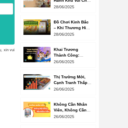
Hành Khu Vui Chơi
3 Thế Hệ – Tối Đa
28/06/2025
Hóa Doanh Thu
Mỗi Lượt Chơi
Đồ Chơi Kinh Bắc
– Khi Thương Hiệu
Vững Mạnh Bắt
28/06/2025
Đầu Từ Niềm Tin
Của Ông Lớn
Khai Trương
, xin vui
Thành Công:
Khách Nườm
26/06/2025
Nượp, Lợi Nhuận
Bùng Nổ – Bí
Thị Trường Mới,
Quyết Là Gì?
Cạnh Tranh Thấp –
Trampoline Park Là
26/06/2025
Lựa Chọn Vàng
Không Cần Nhân
Viên, Không Cần
Cửa Hàng – Chỉ
26/06/2025
Cần Máy Bán
Hàng!