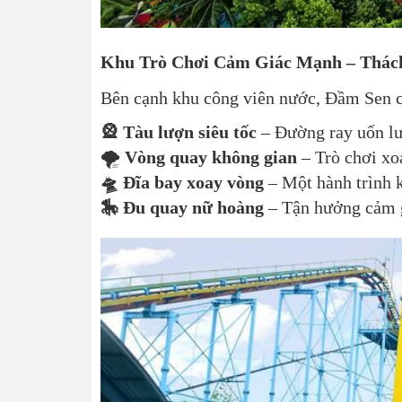
Khu Trò Chơi Cảm Giác Mạnh – Thác
Bên cạnh khu công viên nước, Đầm Sen cò
🎡 Tàu lượn siêu tốc
– Đường ray uốn lư
🌪
Vòng quay không gian
– Trò chơi xo
🛸 Đĩa bay xoay vòng
– Một hành trình 
🎠 Đu quay nữ hoàng
– Tận hưởng cảm gi