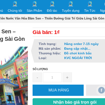
hủ
Chúng tôi
Sản Phẩm
Đối tác
Tuyển dụng
Tin Tức
Ng
iên Nước Văn Hóa Đầm Sen – Thiên Đường Giải Trí Giữa Lòng Sài Gòn
 Sen –
Giá bán: 1₫
ng Sài Gòn
Tình trạng:
Hàng order 7-15 ngày
Mã sản phẩm:
Đang cập nhật...
Thương hiệu:
Đồ chơi kinh bắc
Loại:
KVC NGOÀI TRỜI
SỐ LƯỢNG
-
+
MUA HÀNG
Nhận báo giá trọn gói