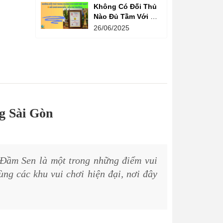
Không Có Đối Thủ
Nào Đủ Tầm Với Đồ
Chơi Kinh Bắc
26/06/2025
Trong Ngành Vui
Chơi Tại Việt Nam
g Sài Gòn
Đầm Sen là một trong những điểm vui
ùng các khu vui chơi hiện đại, nơi đây