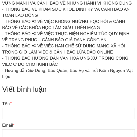
VỮNG MẠNH VÀ CẢNH BÁO VỀ NHỮNG HÀNH VI KHÔNG ĐÚNG
-
THÔNG BÁO VỀ KHÁM SỨC KHỎE ĐỊNH KỲ VÀ CẢNH BÁO AN
TOÀN LAO ĐỘNG
-
THÔNG BÁO 📢 VỀ VIỆC KHÔNG NGỪNG HỌC HỎI & CẢNH
BÁO VỀ CÁC KHÓA HỌC LÀM GIÀU TRÊN MẠNG
-
THÔNG BÁO 📢 VỀ VIỆC THỰC HIỆN NGHIÊM TÚC QUY ĐỊNH
VỀ TRANG PHỤC – CẢNH BÁO GIẢ DANH CÔNG AN
-
THÔNG BÁO 📢 VỀ VIỆC HẠN CHẾ SỬ DỤNG MẠNG XÃ HỘI
TRONG GIỜ LÀM VIỆC & CẢNH BÁO LỪA ĐẢO ONLINE
-
THÔNG BÁO HƯỚNG DẪN VĂN HÓA ỨNG XỬ TRONG CÔNG
VIỆC Ở ĐỒ CHƠI KINH BẮC
-
Hướng dẫn Sử Dụng, Bảo Quản, Bảo Vệ và Tiết Kiệm Nguyên Vật
Liệu
Viết bình luận
Tên
*
Email
*