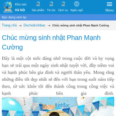
Khu vực
Hà Nội
Menu
Sản phẩm
Tin tức
Dịch vụ
Ngôn ngữ
Bạn đang xem tại
Trang chủ
Dochoikinhbac
Chúc mừng sinh nhật Phan Mạnh Cường
Chúc mừng sinh nhật Phan Mạnh
Cường
Đây là một cột mốc đáng nhớ trong cuộc đời và hy vọng
bạn sẽ trải qua một ngày sinh nhật tuyệt vời, đầy niềm vui
và hạnh phúc bên gia đình và người thân yêu. Mong rằng
những điều tốt đẹp nhất sẽ đến với bạn trong suốt năm tiếp
theo, từ sức khỏe tốt đến thành công trong công việc và
hạnh phúc bên gia đình.