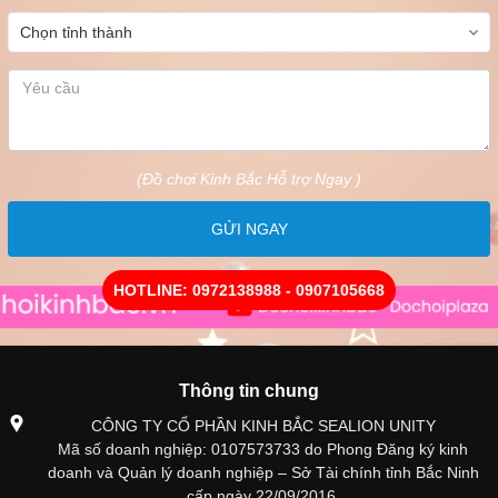
(Đồ chơi Kinh Bắc Hỗ trợ Ngay )
GỬI NGAY
HOTLINE: 0972138988 - 0907105668
Thông tin chung
CÔNG TY CỔ PHẦN KINH BẮC SEALION UNITY
Mã số doanh nghiệp: 0107573733 do Phong Đăng ký kinh
doanh và Quản lý doanh nghiệp – Sở Tài chính tỉnh Bắc Ninh
cấp ngày 22/09/2016.