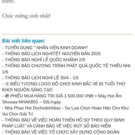
trước.
Chúc mừng sinh nhật!
Bài viết liên quan:
-
TUYỂN DỤNG " NHÂN VIÊN KINH DOANH"
-
THÔNG BÁO LỊCH NGHỈTẾT NGUYÊN ĐÁN 2026
-
THÔNG BÁO NGHỈ LỄ QUỐC KHÁNH 2/9
-
THÔNG BÁO CHƯƠNG TRÌNH PHÁT QUÀ QUỐC TẾ THIẾU NHI
1/6
-
THÔNG BÁO LỊCH NGHỈ LỄ 30/4 - 1/5
-
🎨 BIỂU TƯỢNG LOGO ĐỒ CHƠI KINH BẮC VÉ ĐI TUỔI THƠ
KHƠI NGUỒN SÁNG TẠO
-
🎁 PHIẾU MUA HÀNG TRỊ GIÁ 1.500.000 VNĐ + Máy Hút Ẩm
Showaa MHAKB01 – 50L/ngày
-
Nhà Phao Hơi Dochoikinhbac - Sự Lựa Chọn Hoàn Hảo Cho Khu
Vui Chơi Giải Trí
-
THÔNG BÁO VỀ VIỆC HOÀN THIỆN HỒ SƠ THEO QUY ĐỊNH
PHÁP LUẬT VÀ CẢNH BÁO VỀ VIỆC RÚT SỔ BẢO HIỂM
-
THÔNG BÁO VỀ VIỆC TỔ CHỨC XÂY DỰNG CÔNG ĐOÀN