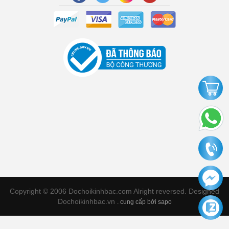
Copyright © 2006 Dochoikinhbac.com Alright reversed. Designed
Dochoikinhbac.vn
.
cung cấp bởi sapo