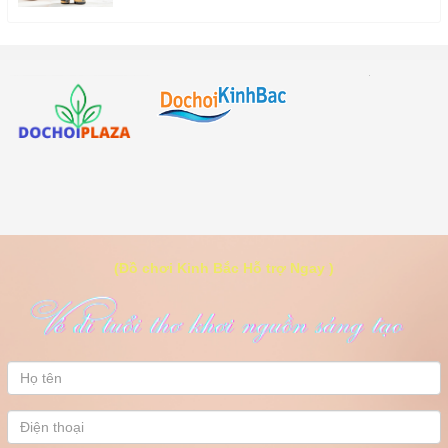
(Đồ chơi Kinh Bắc Hỗ trợ Ngay )