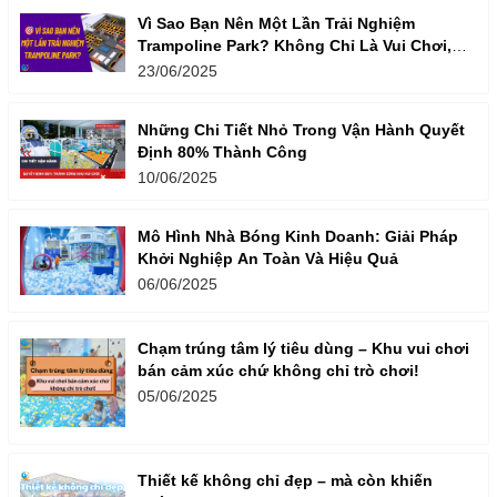
Vì Sao Bạn Nên Một Lần Trải Nghiệm
Trampoline Park? Không Chỉ Là Vui Chơi,
Mà Còn Là Một Lối Sống Năng Động!
23/06/2025
Những Chi Tiết Nhỏ Trong Vận Hành Quyết
Định 80% Thành Công
10/06/2025
Mô Hình Nhà Bóng Kinh Doanh: Giải Pháp
Khởi Nghiệp An Toàn Và Hiệu Quả
06/06/2025
Chạm trúng tâm lý tiêu dùng – Khu vui chơi
bán cảm xúc chứ không chỉ trò chơi!
05/06/2025
Thiết kế không chỉ đẹp – mà còn khiến