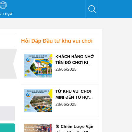
ôn ngữ
Hỏi Đáp Đầu tư khu vui chơi
KHÁCH HÀNG NHỚ
TÊN ĐỒ CHƠI KINH
BẮC TRƯỚC CẢ
28/06/2025
KHI NGHĨ ĐẾN KHU
VUI CHƠI
TỪ KHU VUI CHƠI
MINI ĐẾN TỔ HỢP
GIẢI TRÍ NGHÌN M²
28/06/2025
– ĐỒ CHƠI KINH
BẮC ĐỀU LÀM
ĐƯỢC!
🎯 Chiến Lược Vận