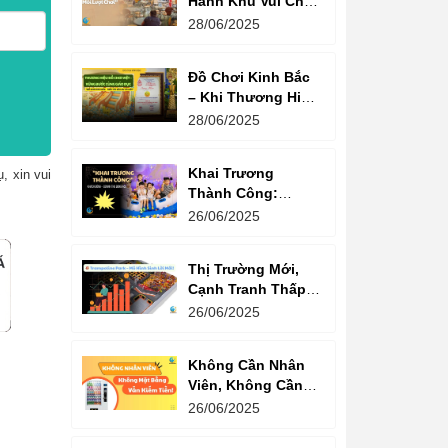
Hành Khu Vui Chơi
3 Thế Hệ – Tối Đa
28/06/2025
Hóa Doanh Thu
Mỗi Lượt Chơi
Đồ Chơi Kinh Bắc
– Khi Thương Hiệu
Vững Mạnh Bắt
28/06/2025
Đầu Từ Niềm Tin
Của Ông Lớn
Khai Trương
, xin vui
Thành Công:
Khách Nườm
26/06/2025
Nượp, Lợi Nhuận
Bùng Nổ – Bí
Thị Trường Mới,
Quyết Là Gì?
Cạnh Tranh Thấp –
Trampoline Park Là
26/06/2025
Lựa Chọn Vàng
Không Cần Nhân
Viên, Không Cần
Cửa Hàng – Chỉ
26/06/2025
Cần Máy Bán
Hàng!