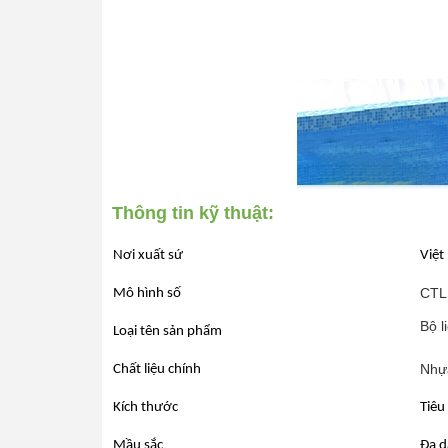
Thông tin kỹ thuật:
Nơi xuất sứ
Việt
CTL
Mô hình số
Bộ l
Loại tên sản phẩm
Nhựa
Chất liệu chính
Kích thước
Tiêu
Mầu sắc
Đa d