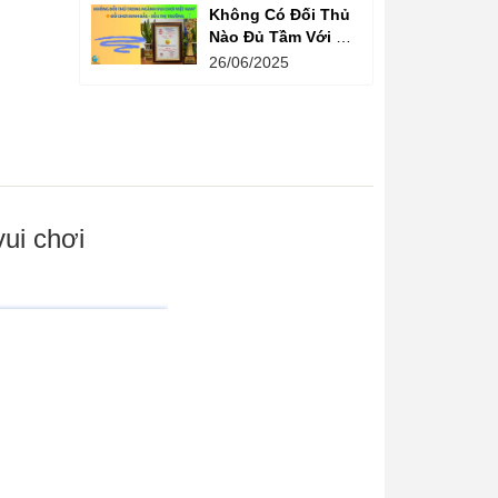
Không Có Đối Thủ
Nào Đủ Tầm Với Đồ
Chơi Kinh Bắc
26/06/2025
Trong Ngành Vui
Chơi Tại Việt Nam
ui chơi