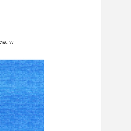
ỡng..
.vv