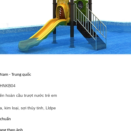
 Nam - Trung quốc
HNKB04
iên hoàn cầu trượt nước trẻ em
, kim loại, sợi thủy tinh, Lldpe
 chuẩn
ạng theo ảnh