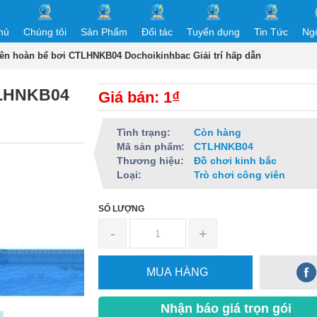
hủ
Chúng tôi
Sản Phẩm
Đối tác
Tuyển dụng
Tin Tức
Ng
liên hoàn bể bơi CTLHNKB04 Dochoikinhbac Giải trí hấp dẫn
CTLHNKB04
Giá bán: 1₫
n
Tình trạng:
Còn hàng
Mã sản phẩm:
CTLHNKB04
Thương hiệu:
Đồ chơi kinh bắc
Loại:
Trò chơi công viên
SỐ LƯỢNG
-
+
MUA HÀNG
Nhận báo giá trọn gói