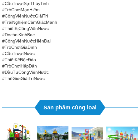
#CầuTrượtSợiThủyTinh
#TròChơiMạoHiểm
#CôngViênNướcGiảiTrí
#TrảiNghiệmCảmGiácMạnh
#ThiếtBịCôngViênNước
#DochoiKinhBac
#CôngViênNướcHiệnĐại
#TròChơiGiaĐình
#CầuTrượtNước
#ThiếtKếĐộcĐáo
#TròChơiHấpDẫn
#ĐầuTưCôngViênNước
#ThếGiớiGiảiTríNước
Sản phẩm cùng loại