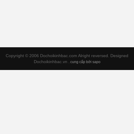
Copyright © 2006 Dochoikinhbac.com Alright reversed. Designed
Dochoikinhbac.vn
.
cung cấp bởi sapo