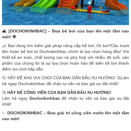
🌊 [DOCHOIKINHBAC] – Đưa bể bơi của bạn lên một tầm cao
mới! 🌟
🎢 Bạn đang tìm kiếm giải pháp nâng cấp bể bơi, hồ bơi?Cầu trượt
liên hoàn bể bơi từ Dochoikinhbac chính là lựa chọn hàng đầu! Với
thiết kế an toàn, chất lượng cao và phù hợp với nhiều độ tuổi, sản
phẩm của chúng tôi là sự lựa chọn hoàn hảo để biến bể bơi thành
điểm vui chơi hấp dẫn.
💦 HÃY ĐỂ KHU VUI CHƠI CỦA BẠN DẪN ĐẦU XU HƯỚNG! 🚀Liên
hệ ngay Dochoikinhbac để nhận tư vấn và báo giá ưu đãi nhất!
🚀
HÃY ĐỂ CÔNG VIÊN CỦA BẠN DẪN ĐẦU XU HƯỚNG!
Liên hệ ngay
Dochoikinhbac
để nhận tư vấn và báo giá ưu đãi
nhất!
✨
DOCHOIKINHBAC – Đưa giải trí công viên nước lên một tầm
cao mới!