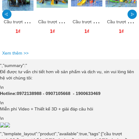
C
ầu trượt liên hoàn bể bơi CTLHNKB45 Dochoikinhbac Giải trí hấp dẫn
C
ầu trượt liên hoàn bể bơi CTLHNKB44 Dochoikinhbac Giải trí hấp dẫn
C
ầu trượt liên hoàn bể bơi CTLHNKB43 Dochoikinhbac Giải trí hấp dẫn
C
ầu trượt liên hoàn bể bơi CTLHNKB42 Dochoikinhbac Giải trí hấp dẫn
1₫
1₫
1₫
1₫
Xem thêm >>
","summary":"
Để được tư vấn chi tiết hơn về sản phẩm và dịch vụ, xin vui lòng liên
hệ với chúng tôi:
\n
Hotline:0972138988 - 0907105668 - 1900633469
\n
Miễn phí Video + Thiết kế 3D + giải đáp câu hỏi
\n
","template_layout":"product","available":true,"tags":["cầu trượt