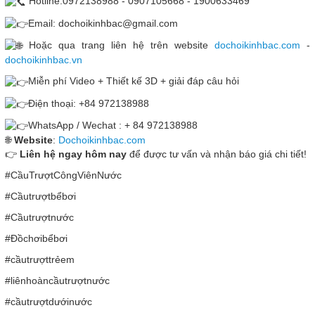
Hotline:0972138988 - 0907105668 - 1900633469
Email: dochoikinhbac@gmail.com
Hoặc qua trang liên hệ trên website
dochoikinhbac.com
-
dochoikinhbac.vn
Miễn phí Video + Thiết kế 3D + giải đáp câu hỏi
Điện thoại: +84 972138988
WhatsApp / Wechat : + 84 972138988
🌐
Website
:
Dochoikinhbac.com
👉
Liên hệ ngay hôm nay
để được tư vấn và nhận báo giá chi tiết!
#CầuTrượtCôngViênNước
#Cầutrượtbểbơi
#Cầutrượtnước
#Đồchơibểbơi
#cầutrượttrẻem
#liênhoàncầutrượtnước
#cầutrượtdướinước