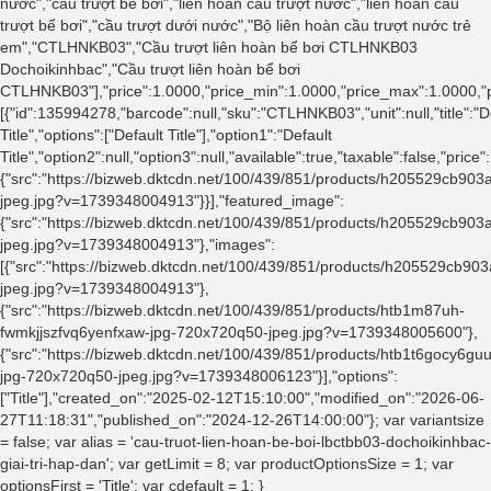
nước","cầu trượt bể bơi","liên hoàn cầu trượt nước","liên hoàn cầu
trượt bể bơi","cầu trượt dưới nước","Bộ liên hoàn cầu trượt nước trẻ
em","CTLHNKB03","Cầu trượt liên hoàn bể bơi CTLHNKB03
Dochoikinhbac","Cầu trượt liên hoàn bể bơi
CTLHNKB03"],"price":1.0000,"price_min":1.0000,"price_max":1.0000,"p
[{"id":135994278,"barcode":null,"sku":"CTLHNKB03","unit":null,"title":"D
Title","options":["Default Title"],"option1":"Default
Title","option2":null,"option3":null,"available":true,"taxable":false,"
{"src":"https://bizweb.dktcdn.net/100/439/851/products/h205529cb9
jpeg.jpg?v=1739348004913"}}],"featured_image":
{"src":"https://bizweb.dktcdn.net/100/439/851/products/h205529cb9
jpeg.jpg?v=1739348004913"},"images":
[{"src":"https://bizweb.dktcdn.net/100/439/851/products/h205529cb9
jpeg.jpg?v=1739348004913"},
{"src":"https://bizweb.dktcdn.net/100/439/851/products/htb1m87uh-
fwmkjjszfvq6yenfxaw-jpg-720x720q50-jpeg.jpg?v=1739348005600"},
{"src":"https://bizweb.dktcdn.net/100/439/851/products/htb1t6gocy6g
jpg-720x720q50-jpeg.jpg?v=1739348006123"}],"options":
["Title"],"created_on":"2025-02-12T15:10:00","modified_on":"2026-06-
27T11:18:31","published_on":"2024-12-26T14:00:00"}; var variantsize
= false; var alias = 'cau-truot-lien-hoan-be-boi-lbctbb03-dochoikinhbac-
giai-tri-hap-dan'; var getLimit = 8; var productOptionsSize = 1; var
optionsFirst = 'Title'; var cdefault = 1; }