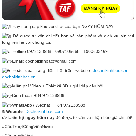
Hãy nâng cấp khu vui chơi của bạn NGAY HÔM NAY!
Để được tư vấn chi tiết hơn về sản phẩm và dịch vụ, xin vui
lòng liên hệ với chúng tôi:
Hotline:0972138988 - 0907105668 - 1900633469
Email: dochoikinhbac@gmail.com
Hoặc qua trang liên hệ trên website
dochoikinhbac.com
-
dochoikinhbac.vn
Miễn phí Video + Thiết kế 3D + giải đáp câu hỏi
Điện thoại: +84 972138988
WhatsApp / Wechat : + 84 972138988
🌐
Website
:
Dochoikinhbac.com
👉
Liên hệ ngay hôm nay
để được tư vấn và nhận báo giá chi tiết!
#CầuTrượtCôngViênNước
#Cầutrượtbểbơi