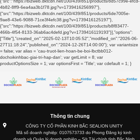
{"src":"https://bizweb.dktcdn.net/100/439/851/products/8d57c99e-efcd-
4b82-8ff9-6ea4aa3b1f78.jpg?v=1739416256997"},
{"src":"https://bizweb.dktcdn.net/100/439/851/products/6de7005e-
9ae8-43e6-9088-71ce3f4efc38.jpg?v=1739416125197"},
{"src":"https://bizweb.dktcdn.net/100/439/851/products/b8f83477-
466b-4f54-8133-36ab6ac4defd.jpg?v=1739416119193"}],"options":
["Title"],"created_on":"2025-02-13T10:05:52","modified_on":"2026-06-
27T11:18:24","published_on":"2024-12-26T14:00:00"}; var variantsize
= false; var alias = 'cau-truot-lien-hoan-be-boi-lbctbb012-
dochoikinhbac-giai-tri-hap-dan'; var getLimit = 8; var
productOptionsSize = 1; var optionsFirst = 'Title'; var cdefault = 1; }
Thông tin chung
CÔNG TY CỔ PHẦN KINH BẮC SEALION UNITY
Mã số doanh nghiệp: 0107573733 do Phong Đăng ký kinh
doanh và Quản lý doanh nghiệp – Sở Tài chính tỉnh Bắc Ninh