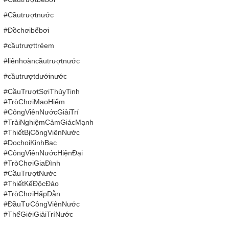
#Cầutrượtnước
#Đồchơibểbơi
#cầutrượttrẻem
#liênhoàncầutrượtnước
#cầutrượtdướinước
#CầuTrượtSợiThủyTinh
#TròChơiMạoHiểm
#CôngViênNướcGiảiTrí
#TrảiNghiệmCảmGiácMạnh
#ThiếtBịCôngViênNước
#DochoiKinhBac
#CôngViênNướcHiệnĐại
#TròChơiGiaĐình
#CầuTrượtNước
#ThiếtKếĐộcĐáo
#TròChơiHấpDẫn
#ĐầuTưCôngViênNước
#ThếGiớiGiảiTríNước