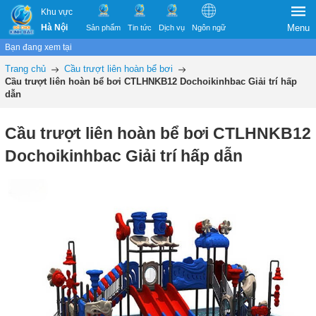
Khu vực
Hà Nội
Menu
Sản phẩm
Tin tức
Dịch vụ
Ngôn ngữ
Bạn đang xem tại
Trang chủ
Cầu trượt liên hoàn bể bơi
Cầu trượt liên hoàn bể bơi CTLHNKB12 Dochoikinhbac Giải trí hấp
dẫn
Cầu trượt liên hoàn bể bơi CTLHNKB12
Dochoikinhbac Giải trí hấp dẫn