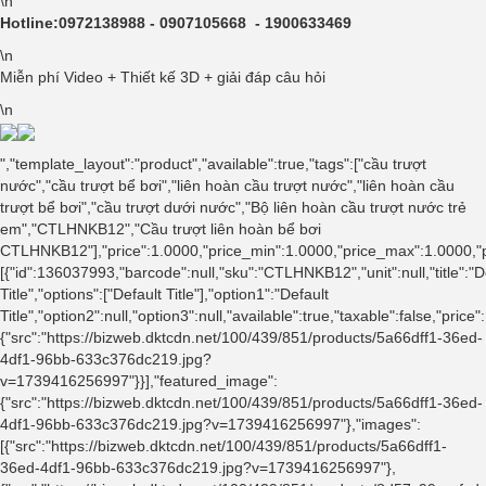
\n
Hotline:0972138988 - 0907105668 - 1900633469
\n
Miễn phí Video + Thiết kế 3D + giải đáp câu hỏi
\n
","template_layout":"product","available":true,"tags":["cầu trượt
nước","cầu trượt bể bơi","liên hoàn cầu trượt nước","liên hoàn cầu
trượt bể bơi","cầu trượt dưới nước","Bộ liên hoàn cầu trượt nước trẻ
em","CTLHNKB12","Cầu trượt liên hoàn bể bơi
CTLHNKB12"],"price":1.0000,"price_min":1.0000,"price_max":1.0000,"p
[{"id":136037993,"barcode":null,"sku":"CTLHNKB12","unit":null,"title":"D
Title","options":["Default Title"],"option1":"Default
Title","option2":null,"option3":null,"available":true,"taxable":false,"
{"src":"https://bizweb.dktcdn.net/100/439/851/products/5a66dff1-36ed-
4df1-96bb-633c376dc219.jpg?
v=1739416256997"}}],"featured_image":
{"src":"https://bizweb.dktcdn.net/100/439/851/products/5a66dff1-36ed-
4df1-96bb-633c376dc219.jpg?v=1739416256997"},"images":
[{"src":"https://bizweb.dktcdn.net/100/439/851/products/5a66dff1-
36ed-4df1-96bb-633c376dc219.jpg?v=1739416256997"},