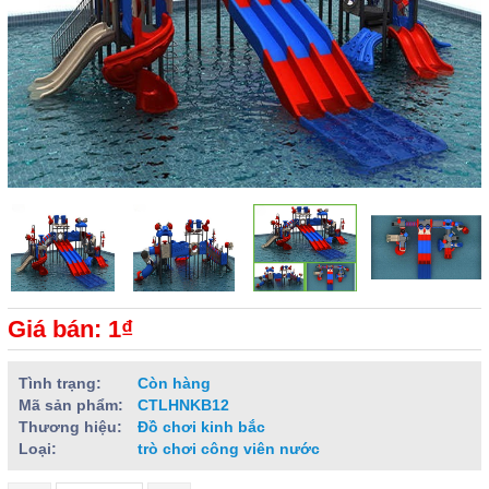
Giá bán: 1₫
Tình trạng:
Còn hàng
Mã sản phẩm:
CTLHNKB12
Thương hiệu:
Đồ chơi kinh bắc
Loại:
trò chơi công viên nước