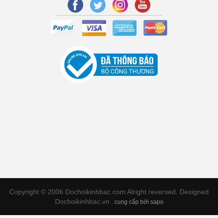
Copyright © 2006 Dochoikinhbac.com Alright reversed. Designed
Dochoikinhbac.vn
.
cung cấp bởi sapo