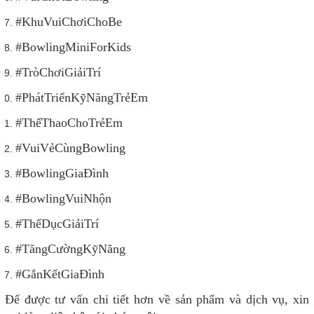
#KhuVuiChơiChoBe
#BowlingMiniForKids
#TròChơiGiảiTrí
#PhátTriểnKỹNăngTrẻEm
#ThểThaoChoTrẻEm
#VuiVẻCùngBowling
#BowlingGiaĐình
#BowlingVuiNhộn
#ThểDụcGiảiTrí
#TăngCườngKỹNăng
#GắnKếtGiaĐình
Để được tư vấn chi tiết hơn về sản phẩm và dịch vụ, xin