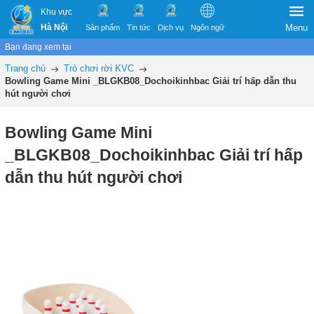
Khu vực
Hà Nội
Menu
Sản phẩm
Tin tức
Dịch vụ
Ngôn ngữ
Bạn đang xem tại
Trang chủ
Trò chơi rời KVC
Bowling Game Mini _BLGKB08_Dochoikinhbac Giải trí hấp dẫn thu
hút người chơi
Bowling Game Mini
_BLGKB08_Dochoikinhbac Giải trí hấp
dẫn thu hút người chơi