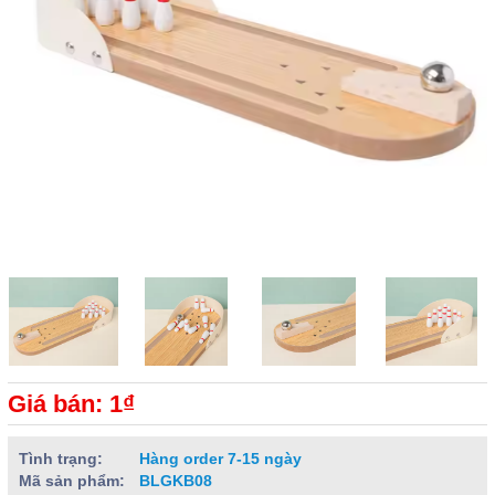
Giá bán: 1₫
Tình trạng:
Hàng order 7-15 ngày
Mã sản phẩm:
BLGKB08