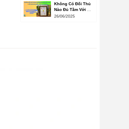
Không Có Đối Thủ
Nào Đủ Tầm Với Đồ
Chơi Kinh Bắc
26/06/2025
Trong Ngành Vui
Chơi Tại Việt Nam