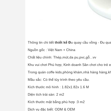
Thông tin chi tiết
thiết kế Đ
u quay cầu vồng - Đu qua
Nguồn gốc : Việt Nam + China
Chất liệu chính: Thép,mút,da pu,pvc,gỗ...vv
Khu vui chơi Phù hợp; Kinh doanh Sân chơi cho trẻ em
Trong quán coffe kids,phòng khám,nhà hàng hàng,khách
Mầu sắc: Có thể tủy trình theo yêu cầu.
Kích thước mô hình : 1.82x1.82x 1.6 M
Diện tích trải sàn: 2 m2
Kích thước mặt bằng phù hợp :3 m2
Dịch vụ đặc biết: ODM & OEM