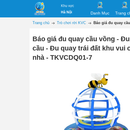
Khu vực
Hà Nội
Danh Mục
Trang c
Trang chủ
Trò chơi rời KVC
Báo giá đu quay cầu
Báo giá đu quay cầu vồng - Đu
cầu - Đu quay trái đất khu vui 
nhà - TKVCDQ01-7