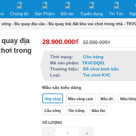
hủ
Chúng tôi
Sản Phẩm
Đối tác
Tuyển dụng
Tin Tức
Ng
 vồng - Đu quay địa cầu - Đu quay trái đất khu vui chơi trong nhà - TK
 quay địa
28.900.000₫
32.500.000₫
chơi trong
Tình trạng:
Còn hàng
Mã sản phẩm:
TKVCDQ01
Thương hiệu:
Đồ chơi kinh bắc
Loại:
Trò chơi KVC
Mầu sắc kiểu dáng
Ong vàng
Mầu vàng cam
Mầu đỏ
Mầu hồn
Cầu vồng
Tím trắng
Mầu tím
SỐ LƯỢNG
-
+