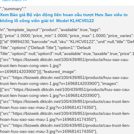
","summary":"
Xem Báo giá Bộ vận động liên hoan cầu trượt Hưu Sao siêu to
khổng lồ công viên giải trí Model KLHCV0122
\n
","template_layout":"product","available":true,"tags":
[],"price":1.0000,"price_min":1.0000,"price_max":1.0000,"price_varie
[{"id":99894230,"barcode":null,"sku":"KLHCV0122","unit":null,"title":"Def
Title","options":["Default Title"],"option1":"Default
Title","option2":null,"option3":null,"available":true,"taxable":true,"p
{"src":"https://bizweb.dktcdn.net/100/439/851/products/huu-sao-cau-
truot-lien-hoan-cong-vien-1.jpg?
v=1696814203900"}}],"featured_image":
{"src":"https://bizweb.dktcdn.net/100/439/851/products/huu-sao-cau-
truot-lien-hoan-cong-vien-1.jpg?v=1696814203900"},"images":
[{"src":"https://bizweb.dktcdn.net/100/439/851/products/huu-sao-cau-
truot-lien-hoan-cong-vien-1.jpg?v=1696814203900"},
{"src":"https://bizweb.dktcdn.net/100/439/851/products/cau-truot-lien-
hoan-huu-sao-sac-mau-2.jpg?v=1696814174350"},
{"src":"https://bizweb.dktcdn.net/100/439/851/products/cau-truot-lien-
hoan-huu-sao-sac-mau-1.jpg?v=1696814174350"},
{"src":"https://bizweb.dktcdn.net/100/439/851/products/cau-truot-lien-
hoan-huu-sao-sac-mau-3.jpg?v=1696814174350"},