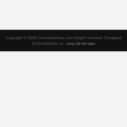
Copyright © 2006 Dochoikinhbac.com Alright reversed. Designed
Dochoikinhbac.vn
.
cung cấp bởi sapo