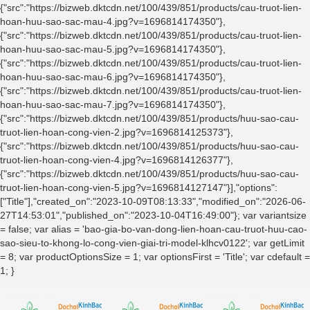
{"src":"https://bizweb.dktcdn.net/100/439/851/products/cau-truot-lien-
hoan-huu-sao-sac-mau-4.jpg?v=1696814174350"},
{"src":"https://bizweb.dktcdn.net/100/439/851/products/cau-truot-lien-
hoan-huu-sao-sac-mau-5.jpg?v=1696814174350"},
{"src":"https://bizweb.dktcdn.net/100/439/851/products/cau-truot-lien-
hoan-huu-sao-sac-mau-6.jpg?v=1696814174350"},
{"src":"https://bizweb.dktcdn.net/100/439/851/products/cau-truot-lien-
hoan-huu-sao-sac-mau-7.jpg?v=1696814174350"},
{"src":"https://bizweb.dktcdn.net/100/439/851/products/huu-sao-cau-
truot-lien-hoan-cong-vien-2.jpg?v=1696814125373"},
{"src":"https://bizweb.dktcdn.net/100/439/851/products/huu-sao-cau-
truot-lien-hoan-cong-vien-4.jpg?v=1696814126377"},
{"src":"https://bizweb.dktcdn.net/100/439/851/products/huu-sao-cau-
truot-lien-hoan-cong-vien-5.jpg?v=1696814127147"}],"options":
["Title"],"created_on":"2023-10-09T08:13:33","modified_on":"2026-06-
27T14:53:01","published_on":"2023-10-04T16:49:00"}; var variantsize
= false; var alias = 'bao-gia-bo-van-dong-lien-hoan-cau-truot-huu-cao-
sao-sieu-to-khong-lo-cong-vien-giai-tri-model-klhcv0122'; var getLimit
= 8; var productOptionsSize = 1; var optionsFirst = 'Title'; var cdefault =
1; }