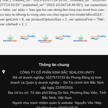
["Title"],"created_on":"2023-10-07T14:18:05","modified_on":"2026-06-
27T14:53:02","published_on":"2023-10-04T16:49:00"}; var variantsize
= false; var alias = 'bao-gia-bo-van-dong-lien-hoa-cau-truot-huu-cao-
co-sieu-to-khong-lo-cong-vien-vui-choi-ngoai-troi-model-klhcv0114';
var getLimit = 8; var productOptionsSize = 1; var optionsFirst = 'Title';
var cdefault = 1; }
Thông tin chung
CÔNG TY CỔ PHẦN KINH BẮC SEALION UNITY
Mã số doanh nghiệp: 0107573733 do Phong Đăng ký kinh
doanh và Quản lý doanh nghiệp – Sở Tài chính tỉnh Bắc Ninh
cấp ngày 22/09/2016.
Địa chỉ trụ sở: Tổ dân phố Đông Du Núi, Phường Đào Viên, Tỉnh
Bắc Ninh, Việt Nam
Người chịu trách nhiệm quản lý website: Nguyễn Văn Hiệp
Số điện thoại: 0946647679