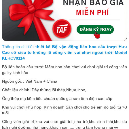
Thông tin chi tiết
thiết kế Bộ vận động liên hoa cầu trượt Hưu
Cao cổ siêu to khổng lồ công viên vui chơi ngoài trời- Model
KLHCV0114
Bộ liên hoàn cầu trượt Mầm non sân chơi vui chơi giải trí công viên
galxy kinh bắc
Nguồn gốc : Việt Nam + China
Chất liệu chính: Dây thừng lõi thép,Nhựa,inox,
Ống thép mạ kẽm tiêu chuẩn quốc gia sơn tĩnh điện cao cấp
Khu vui chơi Phù hợp; Kinh doanh Sân chơi cho trẻ em độ tuổi từ >3
tuổi
Công viên giải trí,khu vui chơi giải trí ,nhà trẻ,khu sinh thái,khu du
lịch nghỉ dưỡng,nhà hàng,khách sạn .... trung tâm tương mại vv