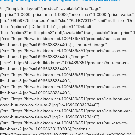
\n
","template_layout":"product","available":true,"tags":
[],"price":1.0000,"price_min":1.0000,"price_max":1.0000,"price_varie
[{"id":99859975,"barcode":null,"sku":"KLHCV0114","unit":null,"title":"Def
Title","options":["Default Title"],"option1":"Default
Title","option2":null,"option3":null,"available":true,"taxable":true,"p
{"src":"https://bizweb.dktcdn.net/100/439/851/products/huu-cao-co-
lien-hoan-1.jpg?v=1696663323440"}}],"featured_image":
{"src":"https://bizweb.dktcdn.net/100/439/851/products/huu-cao-co-
lien-hoan-1.jpg?v=1696663323440"},"images":
[{"src":"https://bizweb.dktcdn.net/100/439/851/products/huu-cao-co-
lien-hoan-1.jpg?v=1696663323440"},
{"src":"https://bizweb.dktcdn.net/100/439/851/products/huu-cao-co-
lien-hoan-3.jpg?v=1696663323440"},
{"src":"https://bizweb.dktcdn.net/100/439/851/products/huu-cao-co-
lien-hoan-4.jpg?v=1696663323440"},
{"src":"https://bizweb.dktcdn.net/100/439/851/products/lien-hoan-van-
dong-huu-cao-co-sieu-to-2.jpg?v=1696663323440"},
{"src":"https://bizweb.dktcdn.net/100/439/851/products/lien-hoan-van-
dong-huu-cao-co-sieu-to-3.jpg?v=1696663323440"},
{"src":"https://bizweb.dktcdn.net/100/439/851/products/huu-cao-co-
lien-hoan-2.jpg?v=1696663317930"}],"options":