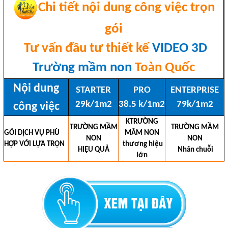
Chi tiết nội dung công việc trọn
gói
Tư vấn đầu tư thiết kế
VIDEO 3D
Trường mầm non
Toàn Quốc
Nội dung
STARTER
PRO
ENTERPRISE
29k/1m2
38.5 k/1m2
79k/1m2
công việc
KTRƯỜNG
TRƯỜNG MẦM
TRƯỜNG MẦM
GÓI DỊCH VỤ PHÙ
MẦM NON
NON
NON
HỢP VỚI LỰA TRỌN
thương hiệu
HIỆU QUẢ
Nhân chuỗi
lớn