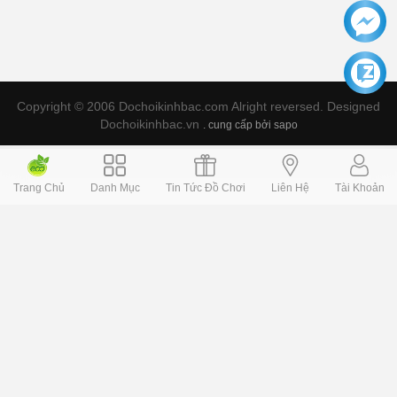
Copyright © 2006 Dochoikinhbac.com Alright reversed. Designed
Dochoikinhbac.vn
.
cung cấp bởi sapo
Trang Chủ
Danh Mục
Tin Tức Đồ Chơi
Liên Hệ
Tài Khoản