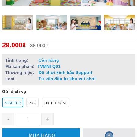
29.000₫
38.900₫
Tình trạng:
Còn hàng
Mã sản phẩm:
TVMNTQ01
Thương hiệu:
Đồ chơi kinh bắc Support
Loại:
Tư vấn đầu tư khu vui chơi
Gói dịch vụ
STARTER
PRO
ENTERPRISE
-
+
MUA HÀNG