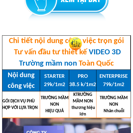
Chi tiết nội dung công việc trọn gói
Tư vấn đầu tư thiết kế
VIDEO 3D
Trường mầm non
Toàn Quốc
Nội dung
STARTER
PRO
ENTERPRISE
29k/1m2
38.5 k/1m2
79k/1m2
công việc
KTRƯỜNG
TRƯỜNG MẦM
TRƯỜNG MẦM
GÓI DỊCH VỤ PHÙ
MẦM NON
NON
NON
HỢP VỚI LỰA TRỌN
thương hiệu
HIỆU QUẢ
Nhân chuỗi
lớn