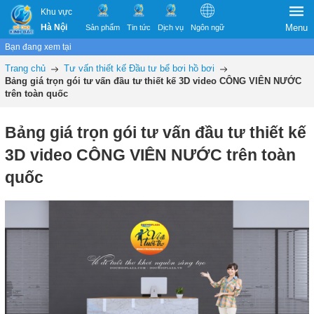
Khu vực
Hà Nội
Menu
Sản phẩm
Tin tức
Dịch vụ
Ngôn ngữ
Bạn đang xem tại
Trang chủ
Tư vấn thiết kế Đầu tư bể bơi hồ bơi
Bảng giá trọn gói tư vấn đầu tư thiết kế 3D video CÔNG VIÊN NƯỚC
trên toàn quốc
Bảng giá trọn gói tư vấn đầu tư thiết kế
3D video CÔNG VIÊN NƯỚC trên toàn
quốc