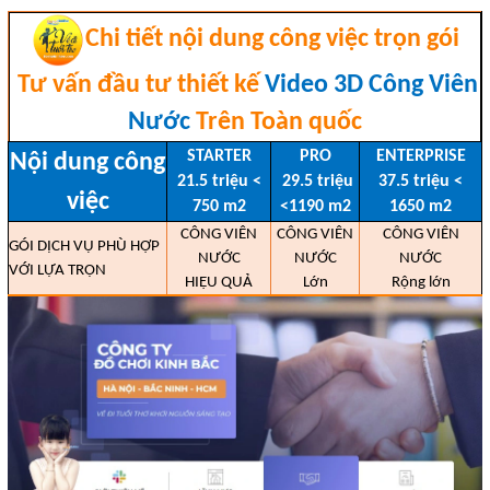
Chi tiết nội dung công việc trọn gói
Tư vấn đầu tư thiết kế
Video 3D Công Viên
Nước
Trên Toàn quốc
STARTER
PRO
ENTERPRISE
Nội dung công
21.5 triệu <
29.5 triệu
37.5 triệu <
việc
750 m2
<1190 m2
1650 m2
CÔNG VIÊN
CÔNG VIÊN
CÔNG VIÊN
GÓI DỊCH VỤ PHÙ HỢP
NƯỚC
NƯỚC
NƯỚC
VỚI LỰA TRỌN
HIỆU QUẢ
Lớn
Rộng lớn