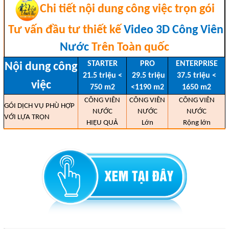
Chi tiết nội dung công việc trọn gói
Tư vấn đầu tư thiết kế
Video 3D Công Viên
Nước
Trên Toàn quốc
STARTER
PRO
ENTERPRISE
Nội dung công
21.5 triệu <
29.5 triệu
37.5 triệu <
việc
750 m2
<1190 m2
1650 m2
CÔNG VIÊN
CÔNG VIÊN
CÔNG VIÊN
GÓI DỊCH VỤ PHÙ HỢP
NƯỚC
NƯỚC
NƯỚC
VỚI LỰA TRỌN
HIỆU QUẢ
Lớn
Rộng lớn