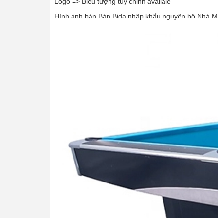
Logo => Biểu tượng tùy chỉnh availale
Hình ảnh bàn Bàn Bida nhập khẩu nguyên bộ Nhà M