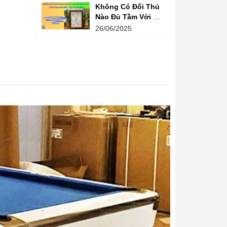
Không Có Đối Thủ
Nào Đủ Tầm Với Đồ
Chơi Kinh Bắc
26/06/2025
Trong Ngành Vui
Chơi Tại Việt Nam