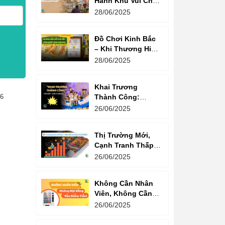
Hành Khu Vui Chơi
3 Thế Hệ – Tối Đa
28/06/2025
Hóa Doanh Thu
Mỗi Lượt Chơi
Đồ Chơi Kinh Bắc
– Khi Thương Hiệu
Vững Mạnh Bắt
28/06/2025
Đầu Từ Niềm Tin
Của Ông Lớn
Khai Trương
Thành Công:
16
Khách Nườm
26/06/2025
Nượp, Lợi Nhuận
Bùng Nổ – Bí
Thị Trường Mới,
Quyết Là Gì?
Cạnh Tranh Thấp –
Trampoline Park Là
26/06/2025
Lựa Chọn Vàng
Không Cần Nhân
Viên, Không Cần
Cửa Hàng – Chỉ
26/06/2025
Cần Máy Bán
Hàng!