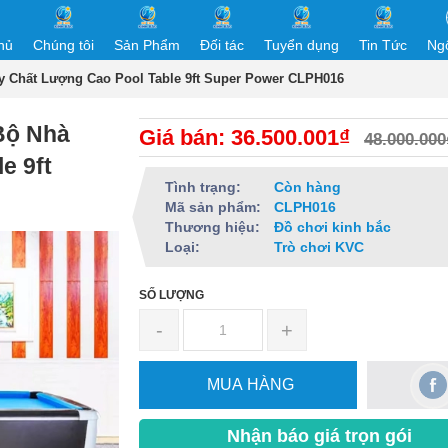
hủ
Chúng tôi
Sản Phẩm
Đối tác
Tuyển dụng
Tin Tức
Ng
 Chất Lượng Cao Pool Table 9ft Super Power CLPH016
Bộ Nhà
Giá bán: 36.500.001₫
48.000.000
e 9ft
Tình trạng:
Còn hàng
Mã sản phẩm:
CLPH016
Thương hiệu:
Đồ chơi kinh bắc
Loại:
Trò chơi KVC
SỐ LƯỢNG
-
+
MUA HÀNG
Nhận báo giá trọn gói