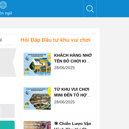
ôn ngữ
Hỏi Đáp Đầu tư khu vui chơi
₫
KHÁCH HÀNG NHỚ
TÊN ĐỒ CHƠI KINH
BẮC TRƯỚC CẢ
28/06/2025
KHI NGHĨ ĐẾN KHU
VUI CHƠI
TỪ KHU VUI CHƠI
MINI ĐẾN TỔ HỢP
GIẢI TRÍ NGHÌN M²
28/06/2025
– ĐỒ CHƠI KINH
BẮC ĐỀU LÀM
ĐƯỢC!
🎯 Chiến Lược Vận